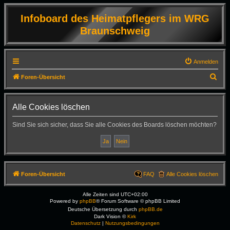
Infoboard des Heimatpflegers im WRG
Braunschweig
Anmelden
S
Foren-Übersicht
u
c
Alle Cookies löschen
h
Sind Sie sich sicher, dass Sie alle Cookies des Boards löschen möchten?
e
Foren-Übersicht
FAQ
Alle Cookies löschen
Alle Zeiten sind
UTC+02:00
Powered by
phpBB
® Forum Software © phpBB Limited
Deutsche Übersetzung durch
phpBB.de
Dark Vision ©
Kirk
Datenschutz
|
Nutzungsbedingungen