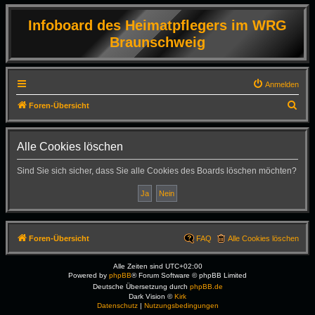
Infoboard des Heimatpflegers im WRG
Braunschweig
Anmelden
S
Foren-Übersicht
u
c
Alle Cookies löschen
h
Sind Sie sich sicher, dass Sie alle Cookies des Boards löschen möchten?
e
Foren-Übersicht
FAQ
Alle Cookies löschen
Alle Zeiten sind
UTC+02:00
Powered by
phpBB
® Forum Software © phpBB Limited
Deutsche Übersetzung durch
phpBB.de
Dark Vision ©
Kirk
Datenschutz
|
Nutzungsbedingungen