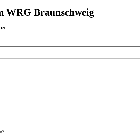
 im WRG Braunschweig
emen
en?