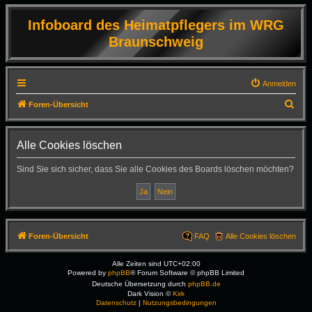
Infoboard des Heimatpflegers im WRG
Braunschweig
Anmelden
S
Foren-Übersicht
u
c
Alle Cookies löschen
h
Sind Sie sich sicher, dass Sie alle Cookies des Boards löschen möchten?
e
Foren-Übersicht
FAQ
Alle Cookies löschen
Alle Zeiten sind
UTC+02:00
Powered by
phpBB
® Forum Software © phpBB Limited
Deutsche Übersetzung durch
phpBB.de
Dark Vision ©
Kirk
Datenschutz
|
Nutzungsbedingungen