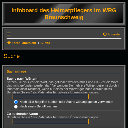
Infoboard des Heimatpflegers im WRG
Braunschweig
Anmelden
Foren-Übersicht
Suche
Suche
Suchanfrage
Suche nach Wörtern:
Setzen Sie ein
+
vor ein Wort, das gefunden werden muss und ein
-
vor ein Wort,
das nicht gefunden werden darf. Verwenden Sie mehrere Wörter getrennt durch
|
innerhalb einer Klammer, wenn nur eines der Wörter gefunden werden muss.
Benutzen Sie ein * als Platzhalter für teilweise Übereinstimmungen.
Nach allen Begriffen suchen oder Suche wie angegeben verwenden
Nach einem Begriff suchen
Zu suchender Autor:
Benutzen Sie ein * als Platzhalter für teilweise Übereinstimmungen.