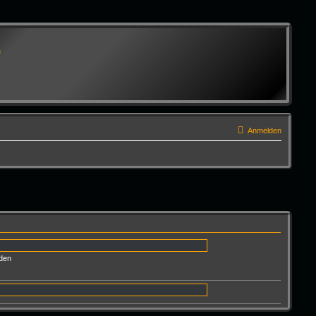
G
Anmelden
den