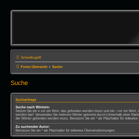
Schnellzugriff
Foren-Übersicht
Suche
Suche
Suchanfrage
Suche nach Wörtern:
Setzen Sie ein
+
vor ein Wort, das gefunden werden muss und ein
-
vor ein Wort, 
werden darf. Verwenden Sie mehrere Wörter getrennt durch
|
innerhalb einer Klam
der Wörter gefunden werden muss. Benutzen Sie ein * als Platzhalter für teilweis
Zu suchender Autor:
Benutzen Sie ein * als Platzhalter für teilweise Übereinstimmungen.