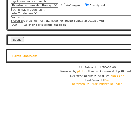
Ergebnisse sortieren nach:
Aufsteigend
Absteigend
Suchzeitraum begrenzen:
Die ersten:
Stellen Sie 0 als Wert ein, damit der komplette Beitrag angezeigt wird.
Zeichen der Beiträge anzeigen
Foren-Übersicht
Alle Zeiten sind
UTC+02:00
Powered by
phpBB
® Forum Software © phpBB Limi
Deutsche Übersetzung durch
phpBB.de
Dark Vision ©
Kirk
Datenschutz
|
Nutzungsbedingungen