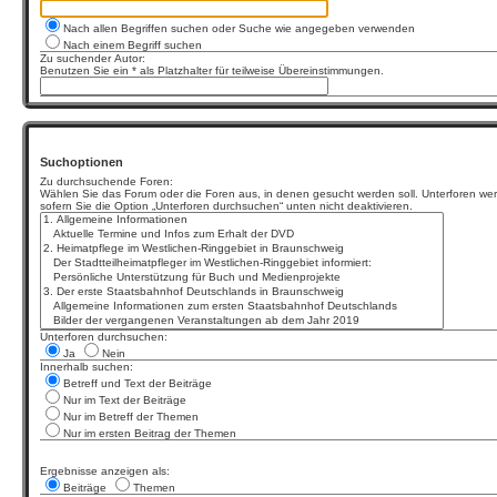
Nach allen Begriffen suchen oder Suche wie angegeben verwenden
Nach einem Begriff suchen
Zu suchender Autor:
Benutzen Sie ein * als Platzhalter für teilweise Übereinstimmungen.
Suchoptionen
Zu durchsuchende Foren:
Wählen Sie das Forum oder die Foren aus, in denen gesucht werden soll. Unterforen wer
sofern Sie die Option „Unterforen durchsuchen“ unten nicht deaktivieren.
Unterforen durchsuchen:
Ja
Nein
Innerhalb suchen:
Betreff und Text der Beiträge
Nur im Text der Beiträge
Nur im Betreff der Themen
Nur im ersten Beitrag der Themen
Ergebnisse anzeigen als:
Beiträge
Themen