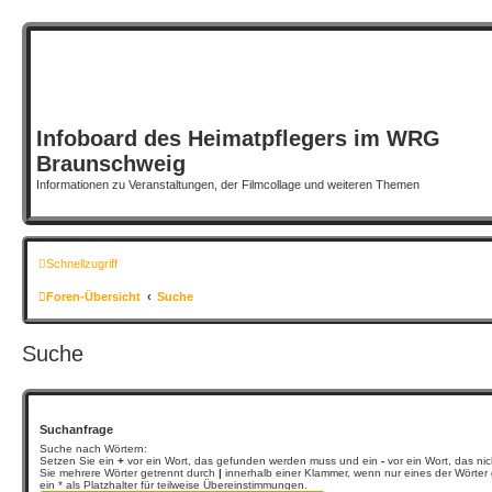
Infoboard des Heimatpflegers im WRG
Braunschweig
Informationen zu Veranstaltungen, der Filmcollage und weiteren Themen
Schnellzugriff
Foren-Übersicht
Suche
Suche
Suchanfrage
Suche nach Wörtern:
Setzen Sie ein
+
vor ein Wort, das gefunden werden muss und ein
-
vor ein Wort, das n
Sie mehrere Wörter getrennt durch
|
innerhalb einer Klammer, wenn nur eines der Wörte
ein * als Platzhalter für teilweise Übereinstimmungen.