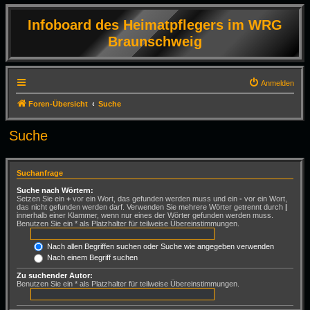
Infoboard des Heimatpflegers im WRG
Braunschweig
Anmelden
Foren-Übersicht
Suche
Suche
Suchanfrage
Suche nach Wörtern:
Setzen Sie ein
+
vor ein Wort, das gefunden werden muss und ein
-
vor ein Wort,
das nicht gefunden werden darf. Verwenden Sie mehrere Wörter getrennt durch
|
innerhalb einer Klammer, wenn nur eines der Wörter gefunden werden muss.
Benutzen Sie ein * als Platzhalter für teilweise Übereinstimmungen.
Nach allen Begriffen suchen oder Suche wie angegeben verwenden
Nach einem Begriff suchen
Zu suchender Autor:
Benutzen Sie ein * als Platzhalter für teilweise Übereinstimmungen.