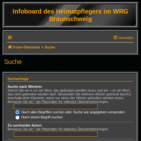
Infoboard des Heimatpflegers im WRG
Braunschweig
Anmelden
Foren-Übersicht
Suche
Suche
Suchanfrage
Suche nach Wörtern:
Setzen Sie ein
+
vor ein Wort, das gefunden werden muss und ein
-
vor ein Wort,
das nicht gefunden werden darf. Verwenden Sie mehrere Wörter getrennt durch
|
innerhalb einer Klammer, wenn nur eines der Wörter gefunden werden muss.
Benutzen Sie ein * als Platzhalter für teilweise Übereinstimmungen.
Nach allen Begriffen suchen oder Suche wie angegeben verwenden
Nach einem Begriff suchen
Zu suchender Autor:
Benutzen Sie ein * als Platzhalter für teilweise Übereinstimmungen.