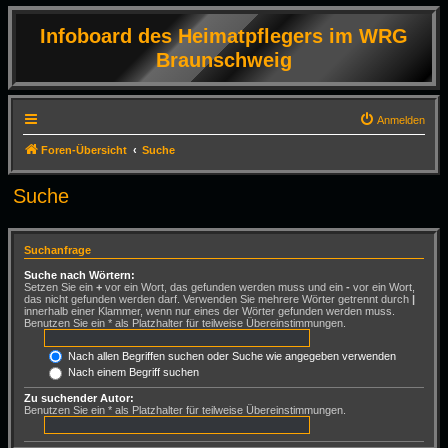
Infoboard des Heimatpflegers im WRG
Braunschweig
Anmelden
Foren-Übersicht
Suche
Suche
Suchanfrage
Suche nach Wörtern:
Setzen Sie ein
+
vor ein Wort, das gefunden werden muss und ein
-
vor ein Wort,
das nicht gefunden werden darf. Verwenden Sie mehrere Wörter getrennt durch
|
innerhalb einer Klammer, wenn nur eines der Wörter gefunden werden muss.
Benutzen Sie ein * als Platzhalter für teilweise Übereinstimmungen.
Nach allen Begriffen suchen oder Suche wie angegeben verwenden
Nach einem Begriff suchen
Zu suchender Autor:
Benutzen Sie ein * als Platzhalter für teilweise Übereinstimmungen.