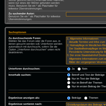
Wörter getrennt durch
|
innerhalb einer Klammer,
wenn nur eines der Wörter gefunden werden
muss. Benutzen Sie ein * als Platzhalter für
teilweise Übereinstimmungen.
Zu suchender Autor:
Benutzen Sie ein * als Platzhalter für teilweise
Übereinstimmungen.
Suchoptionen
Zu durchsuchende Foren:
Wählen Sie das Forum oder die Foren aus, in
denen gesucht werden soll. Unterforen werden
automatisch mit durchsucht, sofern Sie die
Option „Unterforen durchsuchen“ unten nicht
deaktivieren.
Unterforen durchsuchen:
Ja
Nein
Innerhalb suchen:
Betreff und Text der Beiträge
Nur im Text der Beiträge
Nur im Betreff der Themen
Nur im ersten Beitrag der Th
Ergebnisse anzeigen als:
Beiträge
Themen
Ergebnisse sortieren nach: