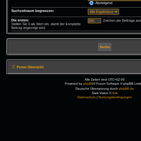
Absteigend
Suchzeitraum begrenzen:
Die ersten:
Zeichen der Beiträge an
Stellen Sie 0 als Wert ein, damit der komplette
Beitrag angezeigt wird.
Foren-Übersicht
Alle Zeiten sind
UTC+02:00
Powered by
phpBB
® Forum Software © phpBB Limi
Deutsche Übersetzung durch
phpBB.de
Dark Vision ©
Kirk
Datenschutz
|
Nutzungsbedingungen