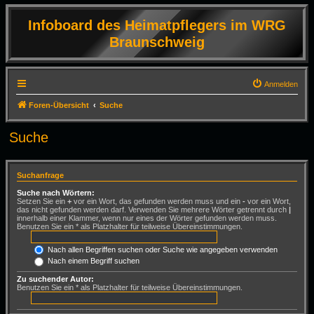
Infoboard des Heimatpflegers im WRG
Braunschweig
Anmelden
Foren-Übersicht
Suche
Suche
Suchanfrage
Suche nach Wörtern:
Setzen Sie ein
+
vor ein Wort, das gefunden werden muss und ein
-
vor ein Wort,
das nicht gefunden werden darf. Verwenden Sie mehrere Wörter getrennt durch
|
innerhalb einer Klammer, wenn nur eines der Wörter gefunden werden muss.
Benutzen Sie ein * als Platzhalter für teilweise Übereinstimmungen.
Nach allen Begriffen suchen oder Suche wie angegeben verwenden
Nach einem Begriff suchen
Zu suchender Autor:
Benutzen Sie ein * als Platzhalter für teilweise Übereinstimmungen.