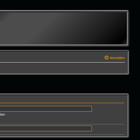
G
Anmelden
den