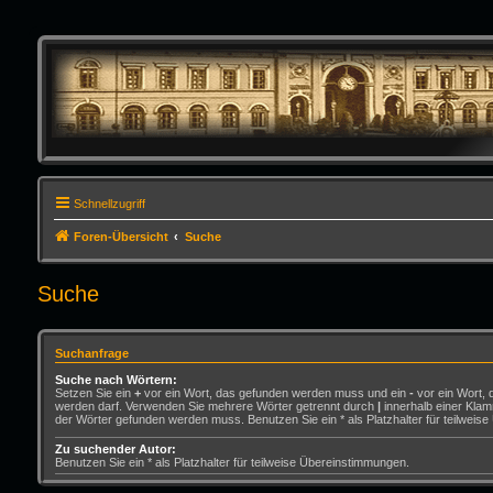
Schnellzugriff
Foren-Übersicht
Suche
Suche
Suchanfrage
Suche nach Wörtern:
Setzen Sie ein
+
vor ein Wort, das gefunden werden muss und ein
-
vor ein Wort, 
werden darf. Verwenden Sie mehrere Wörter getrennt durch
|
innerhalb einer Klam
der Wörter gefunden werden muss. Benutzen Sie ein * als Platzhalter für teilweis
Zu suchender Autor:
Benutzen Sie ein * als Platzhalter für teilweise Übereinstimmungen.