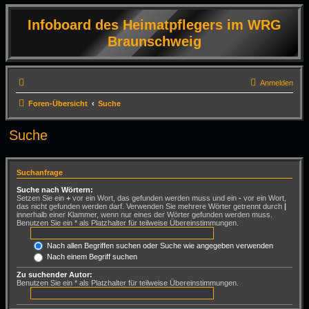
Infoboard des Heimatpflegers im WRG
Braunschweig
Anmelden
Foren-Übersicht
Suche
Suche
Suchanfrage
Suche nach Wörtern:
Setzen Sie ein
+
vor ein Wort, das gefunden werden muss und ein
-
vor ein Wort,
das nicht gefunden werden darf. Verwenden Sie mehrere Wörter getrennt durch
|
innerhalb einer Klammer, wenn nur eines der Wörter gefunden werden muss.
Benutzen Sie ein * als Platzhalter für teilweise Übereinstimmungen.
Nach allen Begriffen suchen oder Suche wie angegeben verwenden
Nach einem Begriff suchen
Zu suchender Autor:
Benutzen Sie ein * als Platzhalter für teilweise Übereinstimmungen.