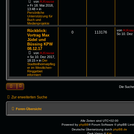
von
H.Krause
»
Fr 18. Mai 2018,
13:48
» in
Persönliche
Unterstützung für
Buch und
Medienprojekte
Rückblick:
von
H.Krau
0
113176
So 10. Dez 
Vortrag Max
Jüdel und
Büssing KPW
08.12.17
von
H.Krause
»
So 10. Dez 2017,
18:15
» in
Der
Stadtteilheimatpfleg
er im Westlichen-
Ringgebiet
informiert:
Die Suche
Zur erweiterten Suche
Foren-Übersicht
Alle Zeiten sind
UTC+02:00
Powered by
phpBB
® Forum Software © phpBB Limi
Deutsche Übersetzung durch
phpBB.de
Dark Vision ©
Kirk