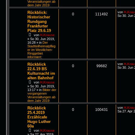
Veranstaltungen ab
dem Jahr 2019
Rückblick:
von
H.Krau
0
111492
So 30. Jun 
Historischer
Rundgang
Frankfurter
Platz 29.6.19
von
H.Krause
»
So 30. Jun 2019,
16:28
» in
Der
Stadtteilheimatpfleg
er im Westlichen-
Ringgebiet
informiert:
Rückblick
von
H.Krau
0
99682
So 30. Jun 
22.6.19 BS
Kulturnacht im
alten Bahnhof
von
H.Krause
»
So 30. Jun 2019,
13:17
» in
Bilder der
vergangenen
Veranstaltungen ab
dem Jahr 2019
Rückblick
von
H.Krau
0
100431
Sa 27. Apr 
25.4.2019
Erzählcafe
Hugo Luther
60a
von
H.Krause
»
Sa 27. Apr 2019,