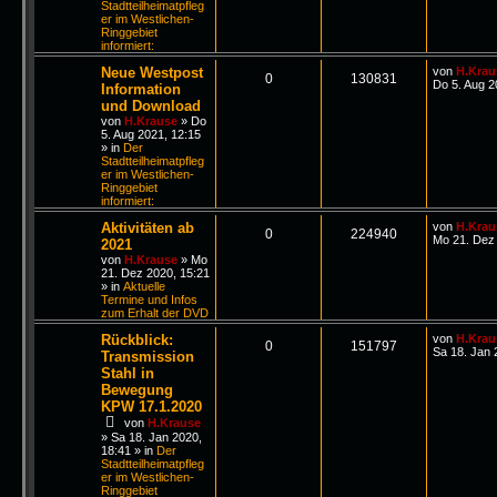
Stadtteilheimatpfleg
er im Westlichen-
Ringgebiet
informiert:
Neue Westpost
von
H.Krau
0
130831
Do 5. Aug 2
Information
und Download
von
H.Krause
»
Do
5. Aug 2021, 12:15
» in
Der
Stadtteilheimatpfleg
er im Westlichen-
Ringgebiet
informiert:
Aktivitäten ab
von
H.Krau
0
224940
Mo 21. Dez 
2021
von
H.Krause
»
Mo
21. Dez 2020, 15:21
» in
Aktuelle
Termine und Infos
zum Erhalt der DVD
Rückblick:
von
H.Krau
0
151797
Sa 18. Jan 
Transmission
Stahl in
Bewegung
KPW 17.1.2020
von
H.Krause
»
Sa 18. Jan 2020,
18:41
» in
Der
Stadtteilheimatpfleg
er im Westlichen-
Ringgebiet