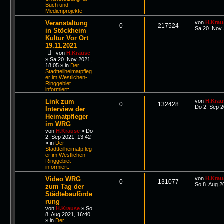
Buch und
Medienprojekte
Veranstaltung
von
H.Krau
0
217524
Sa 20. Nov 
in Stöckheim
Kultur Vor Ort
19.11.2021
von
H.Krause
»
Sa 20. Nov 2021,
18:05
» in
Der
Stadtteilheimatpfleg
er im Westlichen-
Ringgebiet
informiert:
Link zum
von
H.Krau
0
132428
Do 2. Sep 2
Interview der
Heimatpfleger
im WRG
von
H.Krause
»
Do
2. Sep 2021, 13:42
» in
Der
Stadtteilheimatpfleg
er im Westlichen-
Ringgebiet
informiert:
Video WRG
von
H.Krau
0
131077
So 8. Aug 2
zum Tag der
Städtebauförde
rung
von
H.Krause
»
So
8. Aug 2021, 16:40
» in
Der