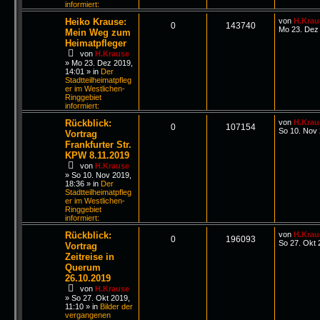
informiert:
Heiko Krause:
von
H.Krau
0
143740
Mo 23. Dez 
Mein Weg zum
Heimatpfleger
von
H.Krause
»
Mo 23. Dez 2019,
14:01
» in
Der
Stadtteilheimatpfleg
er im Westlichen-
Ringgebiet
informiert:
Rückblick:
von
H.Krau
0
107154
So 10. Nov 
Vortrag
Frankfurter Str.
KPW 8.11.2019
von
H.Krause
»
So 10. Nov 2019,
18:36
» in
Der
Stadtteilheimatpfleg
er im Westlichen-
Ringgebiet
informiert:
Rückblick:
von
H.Krau
0
196093
So 27. Okt 
Vortrag
Zeitreise in
Querum
26.10.2019
von
H.Krause
»
So 27. Okt 2019,
11:10
» in
Bilder der
vergangenen