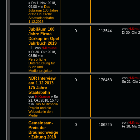
»
Do 1. Nov 2018,
09:00
» in
Das
Jubiläum 180 Jahre
erste Deutsche
Staatseisenbahn
1.12.2018
Jubiläum 100
von
H.Krau
0
113544
Di 30. Okt 
Jahre Firma
Dürkop im Opel
Jahrbuch 2019
von
H.Krause
»
Di 30. Okt 2018,
08:56
» in
Persönliche
Unterstützung für
Buch und
Medienprojekte
NDR Interview
von
H.Krau
0
178468
So 21. Okt 
am 1.12.2013
175 Jahre
Staatsbahn
von
H.Krause
»
So
21. Okt 2018, 15:43
» in
Das Multimedia
Projekt und die
Webseite in den
Medien
Gemeinsam-
von
H.Krau
0
106225
Fr 18. Mai 
Preis der
Braunschweige
r Zeitung 2018