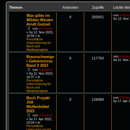
Themen
Antworten
Zugriffe
Letzter Bei
Was gibts im
von
H.Krau
0
205051
So 12. Nov 
Wilden Westen
Arndt Gutzeit
von
H.Krause
»
So 12. Nov 2023,
16:56
» in
Persönliche
Unterstützung für
Buch und
Medienprojekte
Braunschweige
von
H.Krau
0
117793
Sa 11. Nov 
r Geheimnisse
Band 2 2023
von
H.Krause
»
Sa 11. Nov 2023,
16:37
» in
Persönliche
Unterstützung für
Buch und
Medienprojekte
Buch Projekt
von
H.Krau
0
126084
So 17. Apr 
JVA
Wolfenbüttel
2022
von
H.Krause
»
So 17. Apr 2022,
15:04
» in
Persönliche
Unterstützung für