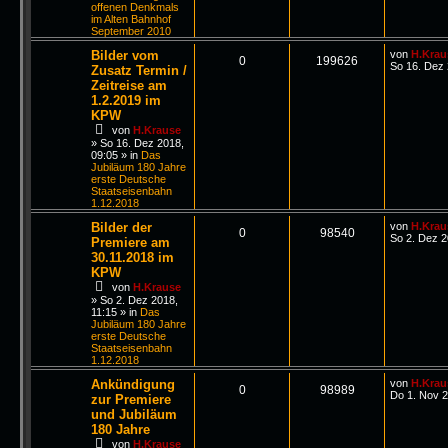
offenen Denkmals
im Alten Bahnhof
September 2010
Bilder vom
von
H.Krau
0
199626
So 16. Dez 
Zusatz Termin /
Zeitreise am
1.2.2019 im
KPW
von
H.Krause
»
So 16. Dez 2018,
09:05
» in
Das
Jubiläum 180 Jahre
erste Deutsche
Staatseisenbahn
1.12.2018
Bilder der
von
H.Krau
0
98540
So 2. Dez 2
Premiere am
30.11.2018 im
KPW
von
H.Krause
»
So 2. Dez 2018,
11:15
» in
Das
Jubiläum 180 Jahre
erste Deutsche
Staatseisenbahn
1.12.2018
Ankündigung
von
H.Krau
0
98989
Do 1. Nov 2
zur Premiere
und Jubiläum
180 Jahre
von
H.Krause