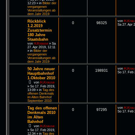
12:23
» in
Bilder der
vergangenen
Veranstaltungen ab
dem Jahr 2019
Rückblick
von
H.Krau
0
98325
Sa 27. Apr 
1.2.2019
Zusatztermin
180 Jahre
Staatsbahn
von
H.Krause
»
Sa
27. Apr 2019, 12:11
» in
Bilder der
vergangenen
Veranstaltungen ab
dem Jahr 2019
50 Jahre neuer
von
H.Krau
0
198931
So 17. Feb 
Hauptbahnhof
1.Oktober 2010
von
H.Krause
»
So 17. Feb 2019,
13:09
» in
Tag des
offenen Denkmals
im Alten Bahnhof
September 2010
Tag des offenen
von
H.Krau
0
97295
So 17. Feb 
Denkmals 2010
im Alten
Bahnhof
von
H.Krause
»
So 17. Feb 2019,
12:34
» in
Tag des