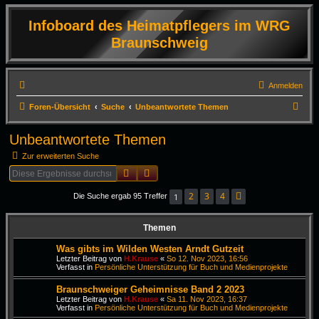
Infoboard des Heimatpflegers im WRG
Braunschweig
Anmelden
S
Foren-Übersicht
Suche
Unbeantwortete Themen
u
Unbeantwortete Themen
c
Zur erweiterten Suche
h
Suche
Erweiterte Suche
e
2
3
4
1
Die Suche ergab 95 Treffer
Nächste
Themen
Was gibts im Wilden Westen Arndt Gutzeit
Letzter Beitrag von
H.Krause
«
So 12. Nov 2023, 16:56
Verfasst in
Persönliche Unterstützung für Buch und Medienprojekte
Braunschweiger Geheimnisse Band 2 2023
Letzter Beitrag von
H.Krause
«
Sa 11. Nov 2023, 16:37
Verfasst in
Persönliche Unterstützung für Buch und Medienprojekte