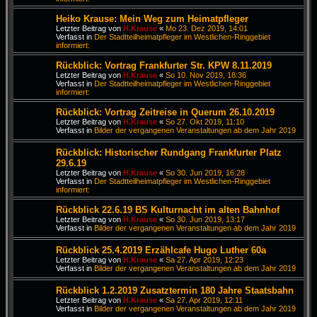
Heiko Krause: Mein Weg zum Heimatpfleger
Letzter Beitrag von
H.Krause
«
Mo 23. Dez 2019, 14:01
Verfasst in
Der Stadtteilheimatpfleger im Westlichen-Ringgebiet
informiert:
Rückblick: Vortrag Frankfurter Str. KPW 8.11.2019
Letzter Beitrag von
H.Krause
«
So 10. Nov 2019, 18:36
Verfasst in
Der Stadtteilheimatpfleger im Westlichen-Ringgebiet
informiert:
Rückblick: Vortrag Zeitreise in Querum 26.10.2019
Letzter Beitrag von
H.Krause
«
So 27. Okt 2019, 11:10
Verfasst in
Bilder der vergangenen Veranstaltungen ab dem Jahr 2019
Rückblick: Historischer Rundgang Frankfurter Platz
29.6.19
Letzter Beitrag von
H.Krause
«
So 30. Jun 2019, 16:28
Verfasst in
Der Stadtteilheimatpfleger im Westlichen-Ringgebiet
informiert:
Rückblick 22.6.19 BS Kulturnacht im alten Bahnhof
Letzter Beitrag von
H.Krause
«
So 30. Jun 2019, 13:17
Verfasst in
Bilder der vergangenen Veranstaltungen ab dem Jahr 2019
Rückblick 25.4.2019 Erzählcafe Hugo Luther 60a
Letzter Beitrag von
H.Krause
«
Sa 27. Apr 2019, 12:23
Verfasst in
Bilder der vergangenen Veranstaltungen ab dem Jahr 2019
Rückblick 1.2.2019 Zusatztermin 180 Jahre Staatsbahn
Letzter Beitrag von
H.Krause
«
Sa 27. Apr 2019, 12:11
Verfasst in
Bilder der vergangenen Veranstaltungen ab dem Jahr 2019