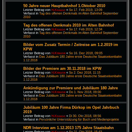
50 Jahre neuer Hauptbahnhof 1.Oktober 2010
Letzter Beitrag von
H.Krause
«
So 17. Feb 2019, 13:09
Verfasst in
Tag des offenen Denkmals im Alten Bahnhof September
2010
Tag des offenen Denkmals 2010 im Alten Bahnhof
Letzter Beitrag von
H.Krause
«
So 17. Feb 2019, 12:34
Verfasst in
Tag des offenen Denkmals im Alten Bahnhof September
2010
Bilder vom Zusatz Termin / Zeitreise am 1.2.2019 im
KPW
Letzter Beitrag von
H.Krause
«
So 16. Dez 2018, 09:05
Verfasst in
Das Jubiläum 180 Jahre erste Deutsche Staatseisenbahn
1.12.2018
Bilder der Premiere am 30.11.2018 im KPW
Letzter Beitrag von
H.Krause
«
So 2. Dez 2018, 11:15
Verfasst in
Das Jubiläum 180 Jahre erste Deutsche Staatseisenbahn
1.12.2018
Ankündigung zur Premiere und Jubiläum 180 Jahre
Letzter Beitrag von
H.Krause
«
Do 1. Nov 2018, 09:00
Verfasst in
Das Jubiläum 180 Jahre erste Deutsche Staatseisenbahn
1.12.2018
Jubiläum 100 Jahre Firma Dürkop im Opel Jahrbuch
2019
Letzter Beitrag von
H.Krause
«
Di 30. Okt 2018, 08:56
Verfasst in
Persönliche Unterstützung für Buch und Medienprojekte
NDR Interview am 1.12.2013 175 Jahre Staatsbahn
Letzter Beitrag von
H.Krause
«
So 21. Okt 2018, 15:43