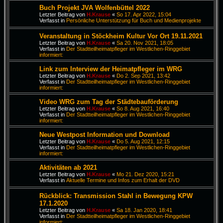
Buch Projekt JVA Wolfenbüttel 2022
Letzter Beitrag von
H.Krause
«
So 17. Apr 2022, 15:04
Verfasst in
Persönliche Unterstützung für Buch und Medienprojekte
Veranstaltung in Stöckheim Kultur Vor Ort 19.11.2021
Letzter Beitrag von
H.Krause
«
Sa 20. Nov 2021, 18:05
Verfasst in
Der Stadtteilheimatpfleger im Westlichen-Ringgebiet
informiert:
Link zum Interview der Heimatpfleger im WRG
Letzter Beitrag von
H.Krause
«
Do 2. Sep 2021, 13:42
Verfasst in
Der Stadtteilheimatpfleger im Westlichen-Ringgebiet
informiert:
Video WRG zum Tag der Städtebauförderung
Letzter Beitrag von
H.Krause
«
So 8. Aug 2021, 16:40
Verfasst in
Der Stadtteilheimatpfleger im Westlichen-Ringgebiet
informiert:
Neue Westpost Information und Download
Letzter Beitrag von
H.Krause
«
Do 5. Aug 2021, 12:15
Verfasst in
Der Stadtteilheimatpfleger im Westlichen-Ringgebiet
informiert:
Aktivitäten ab 2021
Letzter Beitrag von
H.Krause
«
Mo 21. Dez 2020, 15:21
Verfasst in
Aktuelle Termine und Infos zum Erhalt der DVD
Rückblick: Transmission Stahl in Bewegung KPW
17.1.2020
Letzter Beitrag von
H.Krause
«
Sa 18. Jan 2020, 18:41
Verfasst in
Der Stadtteilheimatpfleger im Westlichen-Ringgebiet
informiert: