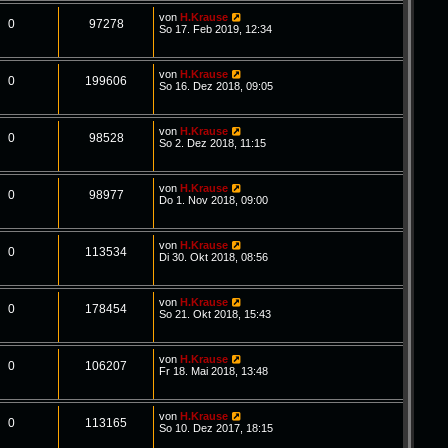
von
H.Krause
0
97278
So 17. Feb 2019, 12:34
von
H.Krause
0
199606
So 16. Dez 2018, 09:05
von
H.Krause
0
98528
So 2. Dez 2018, 11:15
von
H.Krause
0
98977
Do 1. Nov 2018, 09:00
von
H.Krause
0
113534
Di 30. Okt 2018, 08:56
von
H.Krause
0
178454
So 21. Okt 2018, 15:43
von
H.Krause
0
106207
Fr 18. Mai 2018, 13:48
von
H.Krause
0
113165
So 10. Dez 2017, 18:15