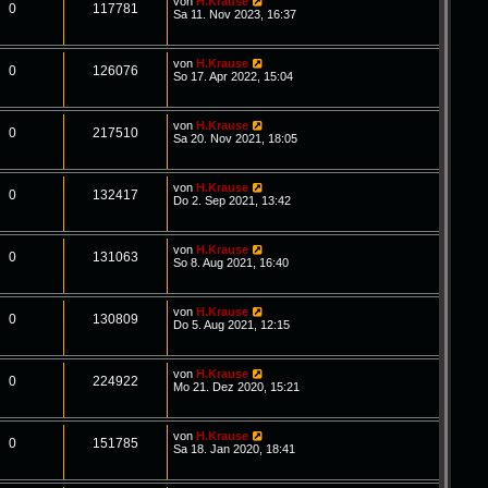
von
H.Krause
0
117781
Sa 11. Nov 2023, 16:37
von
H.Krause
0
126076
So 17. Apr 2022, 15:04
von
H.Krause
0
217510
Sa 20. Nov 2021, 18:05
von
H.Krause
0
132417
Do 2. Sep 2021, 13:42
von
H.Krause
0
131063
So 8. Aug 2021, 16:40
von
H.Krause
0
130809
Do 5. Aug 2021, 12:15
von
H.Krause
0
224922
Mo 21. Dez 2020, 15:21
von
H.Krause
0
151785
Sa 18. Jan 2020, 18:41