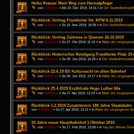
Heiko Krause: Mein Weg zum Heimatpfleger
von
H.Krause
»
Mo 23. Dez 2019, 14:01
» in
Der Stadtteilheimatpf
Rückblick: Vortrag Frankfurter Str. KPW 8.11.2019
von
H.Krause
»
So 10. Nov 2019, 18:36
» in
Der Stadtteilheimatpf
Rückblick: Vortrag Zeitreise in Querum 26.10.2019
von
H.Krause
»
So 27. Okt 2019, 11:10
» in
Bilder der vergangen
Rückblick: Historischer Rundgang Frankfurter Platz 29.
von
H.Krause
»
So 30. Jun 2019, 16:28
» in
Der Stadtteilheimatpfl
Rückblick 22.6.19 BS Kulturnacht im alten Bahnhof
von
H.Krause
»
So 30. Jun 2019, 13:17
» in
Bilder der vergangen
Rückblick 25.4.2019 Erzählcafe Hugo Luther 60a
von
H.Krause
»
Sa 27. Apr 2019, 12:23
» in
Bilder der vergangen
Rückblick 1.2.2019 Zusatztermin 180 Jahre Staatsbahn
von
H.Krause
»
Sa 27. Apr 2019, 12:11
» in
Bilder der vergangenen Ve
50 Jahre neuer Hauptbahnhof 1.Oktober 2010
von
H.Krause
»
So 17. Feb 2019, 13:09
» in
Tag des offenen Den