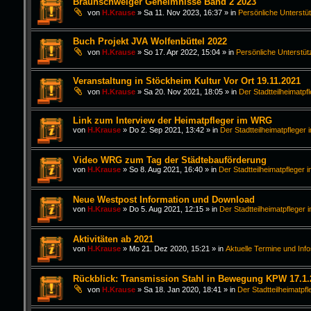
Braunschweiger Geheimnisse Band 2 2023
von
H.Krause
»
Sa 11. Nov 2023, 16:37
» in
Persönliche Unterstü
Buch Projekt JVA Wolfenbüttel 2022
von
H.Krause
»
So 17. Apr 2022, 15:04
» in
Persönliche Unterstüt
Veranstaltung in Stöckheim Kultur Vor Ort 19.11.2021
von
H.Krause
»
Sa 20. Nov 2021, 18:05
» in
Der Stadtteilheimatpf
Link zum Interview der Heimatpfleger im WRG
von
H.Krause
»
Do 2. Sep 2021, 13:42
» in
Der Stadtteilheimatpfleger 
Video WRG zum Tag der Städtebauförderung
von
H.Krause
»
So 8. Aug 2021, 16:40
» in
Der Stadtteilheimatpfleger i
Neue Westpost Information und Download
von
H.Krause
»
Do 5. Aug 2021, 12:15
» in
Der Stadtteilheimatpfleger 
Aktivitäten ab 2021
von
H.Krause
»
Mo 21. Dez 2020, 15:21
» in
Aktuelle Termine und Inf
Rückblick: Transmission Stahl in Bewegung KPW 17.1.
von
H.Krause
»
Sa 18. Jan 2020, 18:41
» in
Der Stadtteilheimatpfl