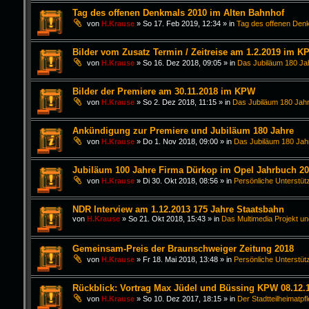
Tag des offenen Denkmals 2010 im Alten Bahnhof
von
H.Krause
»
So 17. Feb 2019, 12:34
» in
Tag des offenen Den
Bilder vom Zusatz Termin / Zeitreise am 1.2.2019 im K
von
H.Krause
»
So 16. Dez 2018, 09:05
» in
Das Jubiläum 180 Ja
Bilder der Premiere am 30.11.2018 im KPW
von
H.Krause
»
So 2. Dez 2018, 11:15
» in
Das Jubiläum 180 Jahr
Ankündigung zur Premiere und Jubiläum 180 Jahre
von
H.Krause
»
Do 1. Nov 2018, 09:00
» in
Das Jubiläum 180 Jah
Jubiläum 100 Jahre Firma Dürkop im Opel Jahrbuch 2
von
H.Krause
»
Di 30. Okt 2018, 08:56
» in
Persönliche Unterstüt
NDR Interview am 1.12.2013 175 Jahre Staatsbahn
von
H.Krause
»
So 21. Okt 2018, 15:43
» in
Das Multimedia Projekt un
Gemeinsam-Preis der Braunschweiger Zeitung 2018
von
H.Krause
»
Fr 18. Mai 2018, 13:48
» in
Persönliche Unterstüt
Rückblick: Vortrag Max Jüdel und Büssing KPW 08.12.
von
H.Krause
»
So 10. Dez 2017, 18:15
» in
Der Stadtteilheimatpf