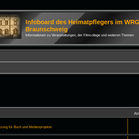
Infoboard des Heimatpflegers im WR
Braunschweig
Informationen zu Veranstaltungen, der Filmcollage und weiteren Themen
An
tzung für Buch und Medienprojekte