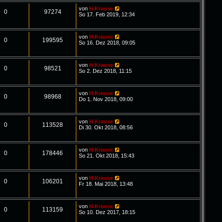
von
H.Krause
0
97274
So 17. Feb 2019, 12:34
von
H.Krause
0
199595
So 16. Dez 2018, 09:05
von
H.Krause
0
98521
So 2. Dez 2018, 11:15
von
H.Krause
0
98968
Do 1. Nov 2018, 09:00
von
H.Krause
0
113528
Di 30. Okt 2018, 08:56
von
H.Krause
0
178446
So 21. Okt 2018, 15:43
von
H.Krause
0
106201
Fr 18. Mai 2018, 13:48
von
H.Krause
0
113159
So 10. Dez 2017, 18:15