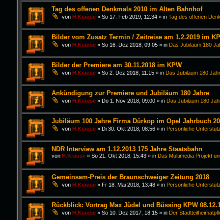
Tag des offenen Denkmals 2010 im Alten Bahnhof
von
H.Krause
»
So 17. Feb 2019, 12:34
» in
Tag des offenen Den
Bilder vom Zusatz Termin / Zeitreise am 1.2.2019 im K
von
H.Krause
»
So 16. Dez 2018, 09:05
» in
Das Jubiläum 180 Ja
Bilder der Premiere am 30.11.2018 im KPW
von
H.Krause
»
So 2. Dez 2018, 11:15
» in
Das Jubiläum 180 Jahr
Ankündigung zur Premiere und Jubiläum 180 Jahre
von
H.Krause
»
Do 1. Nov 2018, 09:00
» in
Das Jubiläum 180 Jah
Jubiläum 100 Jahre Firma Dürkop im Opel Jahrbuch 2
von
H.Krause
»
Di 30. Okt 2018, 08:56
» in
Persönliche Unterstüt
NDR Interview am 1.12.2013 175 Jahre Staatsbahn
von
H.Krause
»
So 21. Okt 2018, 15:43
» in
Das Multimedia Projekt un
Gemeinsam-Preis der Braunschweiger Zeitung 2018
von
H.Krause
»
Fr 18. Mai 2018, 13:48
» in
Persönliche Unterstüt
Rückblick: Vortrag Max Jüdel und Büssing KPW 08.12.
von
H.Krause
»
So 10. Dez 2017, 18:15
» in
Der Stadtteilheimatpf