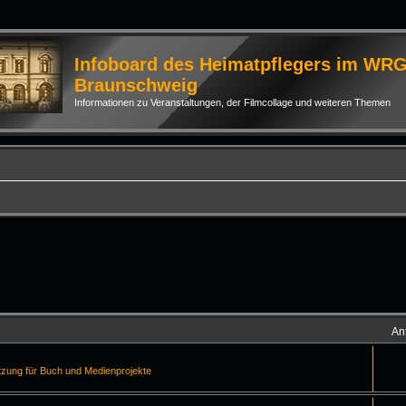
Infoboard des Heimatpflegers im WR
Braunschweig
Informationen zu Veranstaltungen, der Filmcollage und weiteren Themen
An
tzung für Buch und Medienprojekte