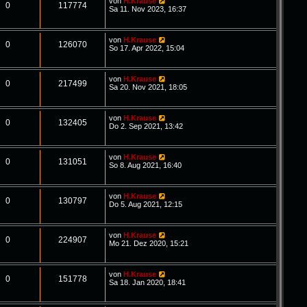
von
H.Krause
0
117774
Sa 11. Nov 2023, 16:37
von
H.Krause
0
126070
So 17. Apr 2022, 15:04
von
H.Krause
0
217499
Sa 20. Nov 2021, 18:05
von
H.Krause
0
132405
Do 2. Sep 2021, 13:42
von
H.Krause
0
131051
So 8. Aug 2021, 16:40
von
H.Krause
0
130797
Do 5. Aug 2021, 12:15
von
H.Krause
0
224907
Mo 21. Dez 2020, 15:21
von
H.Krause
0
151778
Sa 18. Jan 2020, 18:41