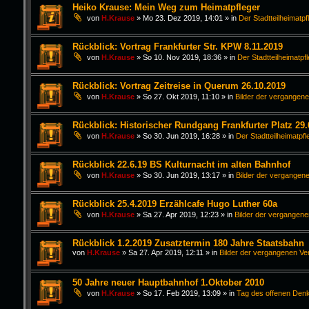
Heiko Krause: Mein Weg zum Heimatpfleger
von
H.Krause
»
Mo 23. Dez 2019, 14:01
» in
Der Stadtteilheimatpf
Rückblick: Vortrag Frankfurter Str. KPW 8.11.2019
von
H.Krause
»
So 10. Nov 2019, 18:36
» in
Der Stadtteilheimatpf
Rückblick: Vortrag Zeitreise in Querum 26.10.2019
von
H.Krause
»
So 27. Okt 2019, 11:10
» in
Bilder der vergangen
Rückblick: Historischer Rundgang Frankfurter Platz 29.
von
H.Krause
»
So 30. Jun 2019, 16:28
» in
Der Stadtteilheimatpfl
Rückblick 22.6.19 BS Kulturnacht im alten Bahnhof
von
H.Krause
»
So 30. Jun 2019, 13:17
» in
Bilder der vergangen
Rückblick 25.4.2019 Erzählcafe Hugo Luther 60a
von
H.Krause
»
Sa 27. Apr 2019, 12:23
» in
Bilder der vergangen
Rückblick 1.2.2019 Zusatztermin 180 Jahre Staatsbahn
von
H.Krause
»
Sa 27. Apr 2019, 12:11
» in
Bilder der vergangenen Ve
50 Jahre neuer Hauptbahnhof 1.Oktober 2010
von
H.Krause
»
So 17. Feb 2019, 13:09
» in
Tag des offenen Den