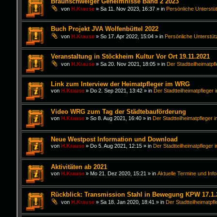
Braunschweiger Geheimnisse Band 2 2023
von
H.Krause
»
Sa 11. Nov 2023, 16:37
» in
Persönliche Unterstü
Buch Projekt JVA Wolfenbüttel 2022
von
H.Krause
»
So 17. Apr 2022, 15:04
» in
Persönliche Unterstüt
Veranstaltung in Stöckheim Kultur Vor Ort 19.11.2021
von
H.Krause
»
Sa 20. Nov 2021, 18:05
» in
Der Stadtteilheimatpf
Link zum Interview der Heimatpfleger im WRG
von
H.Krause
»
Do 2. Sep 2021, 13:42
» in
Der Stadtteilheimatpfleger 
Video WRG zum Tag der Städtebauförderung
von
H.Krause
»
So 8. Aug 2021, 16:40
» in
Der Stadtteilheimatpfleger i
Neue Westpost Information und Download
von
H.Krause
»
Do 5. Aug 2021, 12:15
» in
Der Stadtteilheimatpfleger 
Aktivitäten ab 2021
von
H.Krause
»
Mo 21. Dez 2020, 15:21
» in
Aktuelle Termine und Inf
Rückblick: Transmission Stahl in Bewegung KPW 17.1.
von
H.Krause
»
Sa 18. Jan 2020, 18:41
» in
Der Stadtteilheimatpfl