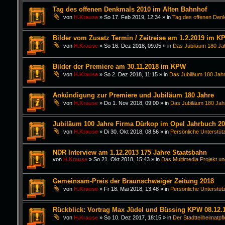
Tag des offenen Denkmals 2010 im Alten Bahnhof
von
H.Krause
»
So 17. Feb 2019, 12:34
» in
Tag des offenen Den
Bilder vom Zusatz Termin / Zeitreise am 1.2.2019 im K
von
H.Krause
»
So 16. Dez 2018, 09:05
» in
Das Jubiläum 180 Ja
Bilder der Premiere am 30.11.2018 im KPW
von
H.Krause
»
So 2. Dez 2018, 11:15
» in
Das Jubiläum 180 Jahr
Ankündigung zur Premiere und Jubiläum 180 Jahre
von
H.Krause
»
Do 1. Nov 2018, 09:00
» in
Das Jubiläum 180 Jah
Jubiläum 100 Jahre Firma Dürkop im Opel Jahrbuch 2
von
H.Krause
»
Di 30. Okt 2018, 08:56
» in
Persönliche Unterstüt
NDR Interview am 1.12.2013 175 Jahre Staatsbahn
von
H.Krause
»
So 21. Okt 2018, 15:43
» in
Das Multimedia Projekt un
Gemeinsam-Preis der Braunschweiger Zeitung 2018
von
H.Krause
»
Fr 18. Mai 2018, 13:48
» in
Persönliche Unterstüt
Rückblick: Vortrag Max Jüdel und Büssing KPW 08.12.
von
H.Krause
»
So 10. Dez 2017, 18:15
» in
Der Stadtteilheimatpf