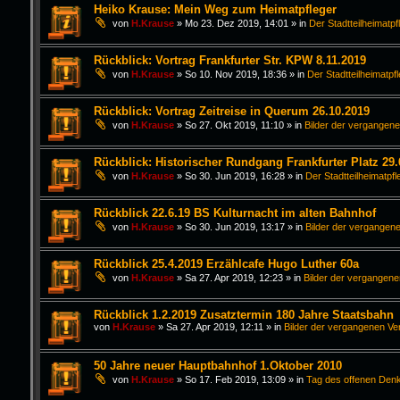
Heiko Krause: Mein Weg zum Heimatpfleger
von
H.Krause
»
Mo 23. Dez 2019, 14:01
» in
Der Stadtteilheimatpf
Rückblick: Vortrag Frankfurter Str. KPW 8.11.2019
von
H.Krause
»
So 10. Nov 2019, 18:36
» in
Der Stadtteilheimatpf
Rückblick: Vortrag Zeitreise in Querum 26.10.2019
von
H.Krause
»
So 27. Okt 2019, 11:10
» in
Bilder der vergangen
Rückblick: Historischer Rundgang Frankfurter Platz 29.
von
H.Krause
»
So 30. Jun 2019, 16:28
» in
Der Stadtteilheimatpfl
Rückblick 22.6.19 BS Kulturnacht im alten Bahnhof
von
H.Krause
»
So 30. Jun 2019, 13:17
» in
Bilder der vergangen
Rückblick 25.4.2019 Erzählcafe Hugo Luther 60a
von
H.Krause
»
Sa 27. Apr 2019, 12:23
» in
Bilder der vergangen
Rückblick 1.2.2019 Zusatztermin 180 Jahre Staatsbahn
von
H.Krause
»
Sa 27. Apr 2019, 12:11
» in
Bilder der vergangenen Ve
50 Jahre neuer Hauptbahnhof 1.Oktober 2010
von
H.Krause
»
So 17. Feb 2019, 13:09
» in
Tag des offenen Den