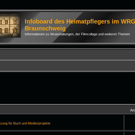
Infoboard des Heimatpflegers im WR
Braunschweig
Informationen zu Veranstaltungen, der Filmcollage und weiteren Themen
An
tzung für Buch und Medienprojekte