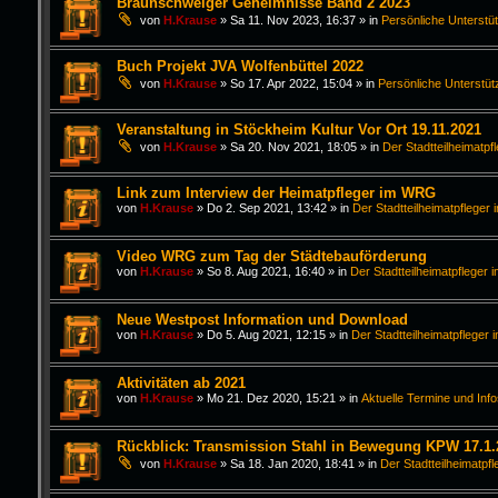
Braunschweiger Geheimnisse Band 2 2023
von
H.Krause
»
Sa 11. Nov 2023, 16:37
» in
Persönliche Unterstü
Buch Projekt JVA Wolfenbüttel 2022
von
H.Krause
»
So 17. Apr 2022, 15:04
» in
Persönliche Unterstüt
Veranstaltung in Stöckheim Kultur Vor Ort 19.11.2021
von
H.Krause
»
Sa 20. Nov 2021, 18:05
» in
Der Stadtteilheimatpf
Link zum Interview der Heimatpfleger im WRG
von
H.Krause
»
Do 2. Sep 2021, 13:42
» in
Der Stadtteilheimatpfleger 
Video WRG zum Tag der Städtebauförderung
von
H.Krause
»
So 8. Aug 2021, 16:40
» in
Der Stadtteilheimatpfleger i
Neue Westpost Information und Download
von
H.Krause
»
Do 5. Aug 2021, 12:15
» in
Der Stadtteilheimatpfleger 
Aktivitäten ab 2021
von
H.Krause
»
Mo 21. Dez 2020, 15:21
» in
Aktuelle Termine und Inf
Rückblick: Transmission Stahl in Bewegung KPW 17.1.
von
H.Krause
»
Sa 18. Jan 2020, 18:41
» in
Der Stadtteilheimatpfl