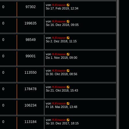
von
H.Krause
0
97302
So 17. Feb 2019, 12:34
von
H.Krause
0
199635
So 16. Dez 2018, 09:05
von
H.Krause
0
98549
So 2. Dez 2018, 11:15
von
H.Krause
0
99001
Do 1. Nov 2018, 09:00
von
H.Krause
0
113550
Di 30. Okt 2018, 08:56
von
H.Krause
0
178478
So 21. Okt 2018, 15:43
von
H.Krause
0
106234
Fr 18. Mai 2018, 13:48
von
H.Krause
0
113184
So 10. Dez 2017, 18:15