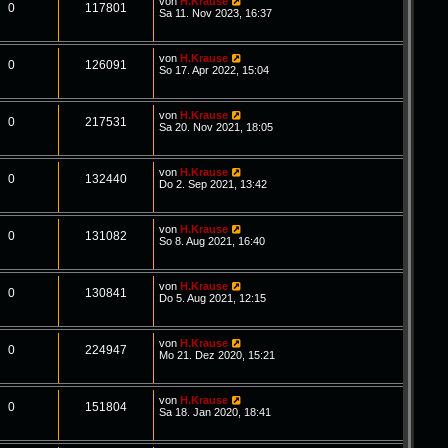
von
H.Krause
0
117801
Sa 11. Nov 2023, 16:37
von
H.Krause
0
126091
So 17. Apr 2022, 15:04
von
H.Krause
0
217531
Sa 20. Nov 2021, 18:05
von
H.Krause
0
132440
Do 2. Sep 2021, 13:42
von
H.Krause
0
131082
So 8. Aug 2021, 16:40
von
H.Krause
0
130841
Do 5. Aug 2021, 12:15
von
H.Krause
0
224947
Mo 21. Dez 2020, 15:21
von
H.Krause
0
151804
Sa 18. Jan 2020, 18:41