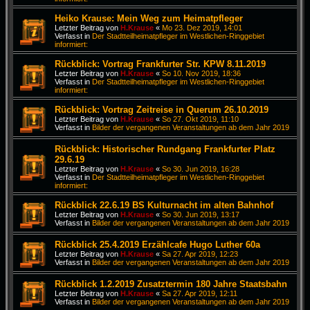
Heiko Krause: Mein Weg zum Heimatpfleger
Letzter Beitrag von
H.Krause
«
Mo 23. Dez 2019, 14:01
Verfasst in
Der Stadtteilheimatpfleger im Westlichen-Ringgebiet
informiert:
Rückblick: Vortrag Frankfurter Str. KPW 8.11.2019
Letzter Beitrag von
H.Krause
«
So 10. Nov 2019, 18:36
Verfasst in
Der Stadtteilheimatpfleger im Westlichen-Ringgebiet
informiert:
Rückblick: Vortrag Zeitreise in Querum 26.10.2019
Letzter Beitrag von
H.Krause
«
So 27. Okt 2019, 11:10
Verfasst in
Bilder der vergangenen Veranstaltungen ab dem Jahr 2019
Rückblick: Historischer Rundgang Frankfurter Platz
29.6.19
Letzter Beitrag von
H.Krause
«
So 30. Jun 2019, 16:28
Verfasst in
Der Stadtteilheimatpfleger im Westlichen-Ringgebiet
informiert:
Rückblick 22.6.19 BS Kulturnacht im alten Bahnhof
Letzter Beitrag von
H.Krause
«
So 30. Jun 2019, 13:17
Verfasst in
Bilder der vergangenen Veranstaltungen ab dem Jahr 2019
Rückblick 25.4.2019 Erzählcafe Hugo Luther 60a
Letzter Beitrag von
H.Krause
«
Sa 27. Apr 2019, 12:23
Verfasst in
Bilder der vergangenen Veranstaltungen ab dem Jahr 2019
Rückblick 1.2.2019 Zusatztermin 180 Jahre Staatsbahn
Letzter Beitrag von
H.Krause
«
Sa 27. Apr 2019, 12:11
Verfasst in
Bilder der vergangenen Veranstaltungen ab dem Jahr 2019