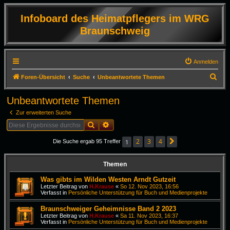
Infoboard des Heimatpflegers im WRG
Braunschweig
Anmelden
S
Foren-Übersicht
Suche
Unbeantwortete Themen
u
Unbeantwortete Themen
c
Zur erweiterten Suche
h
Suche
Erweiterte Suche
e
2
3
4
1
Die Suche ergab 95 Treffer
Nächste
Themen
Was gibts im Wilden Westen Arndt Gutzeit
Letzter Beitrag von
H.Krause
«
So 12. Nov 2023, 16:56
Verfasst in
Persönliche Unterstützung für Buch und Medienprojekte
Braunschweiger Geheimnisse Band 2 2023
Letzter Beitrag von
H.Krause
«
Sa 11. Nov 2023, 16:37
Verfasst in
Persönliche Unterstützung für Buch und Medienprojekte