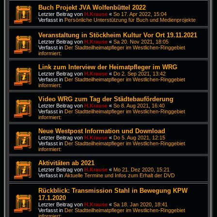
Buch Projekt JVA Wolfenbüttel 2022
Letzter Beitrag von
H.Krause
«
So 17. Apr 2022, 15:04
Verfasst in
Persönliche Unterstützung für Buch und Medienprojekte
Veranstaltung in Stöckheim Kultur Vor Ort 19.11.2021
Letzter Beitrag von
H.Krause
«
Sa 20. Nov 2021, 18:05
Verfasst in
Der Stadtteilheimatpfleger im Westlichen-Ringgebiet
informiert:
Link zum Interview der Heimatpfleger im WRG
Letzter Beitrag von
H.Krause
«
Do 2. Sep 2021, 13:42
Verfasst in
Der Stadtteilheimatpfleger im Westlichen-Ringgebiet
informiert:
Video WRG zum Tag der Städtebauförderung
Letzter Beitrag von
H.Krause
«
So 8. Aug 2021, 16:40
Verfasst in
Der Stadtteilheimatpfleger im Westlichen-Ringgebiet
informiert:
Neue Westpost Information und Download
Letzter Beitrag von
H.Krause
«
Do 5. Aug 2021, 12:15
Verfasst in
Der Stadtteilheimatpfleger im Westlichen-Ringgebiet
informiert:
Aktivitäten ab 2021
Letzter Beitrag von
H.Krause
«
Mo 21. Dez 2020, 15:21
Verfasst in
Aktuelle Termine und Infos zum Erhalt der DVD
Rückblick: Transmission Stahl in Bewegung KPW
17.1.2020
Letzter Beitrag von
H.Krause
«
Sa 18. Jan 2020, 18:41
Verfasst in
Der Stadtteilheimatpfleger im Westlichen-Ringgebiet
informiert: