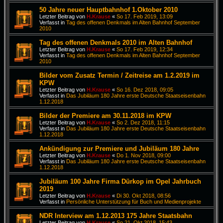
50 Jahre neuer Hauptbahnhof 1.Oktober 2010
Letzter Beitrag von
H.Krause
«
So 17. Feb 2019, 13:09
Verfasst in
Tag des offenen Denkmals im Alten Bahnhof September
2010
Tag des offenen Denkmals 2010 im Alten Bahnhof
Letzter Beitrag von
H.Krause
«
So 17. Feb 2019, 12:34
Verfasst in
Tag des offenen Denkmals im Alten Bahnhof September
2010
Bilder vom Zusatz Termin / Zeitreise am 1.2.2019 im
KPW
Letzter Beitrag von
H.Krause
«
So 16. Dez 2018, 09:05
Verfasst in
Das Jubiläum 180 Jahre erste Deutsche Staatseisenbahn
1.12.2018
Bilder der Premiere am 30.11.2018 im KPW
Letzter Beitrag von
H.Krause
«
So 2. Dez 2018, 11:15
Verfasst in
Das Jubiläum 180 Jahre erste Deutsche Staatseisenbahn
1.12.2018
Ankündigung zur Premiere und Jubiläum 180 Jahre
Letzter Beitrag von
H.Krause
«
Do 1. Nov 2018, 09:00
Verfasst in
Das Jubiläum 180 Jahre erste Deutsche Staatseisenbahn
1.12.2018
Jubiläum 100 Jahre Firma Dürkop im Opel Jahrbuch
2019
Letzter Beitrag von
H.Krause
«
Di 30. Okt 2018, 08:56
Verfasst in
Persönliche Unterstützung für Buch und Medienprojekte
NDR Interview am 1.12.2013 175 Jahre Staatsbahn
Letzter Beitrag von
H.Krause
«
So 21. Okt 2018, 15:43