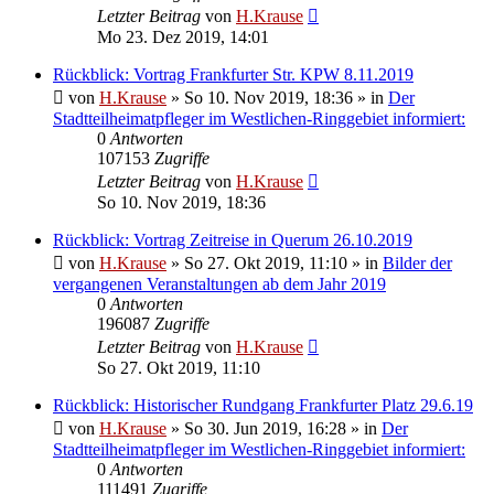
Letzter Beitrag
von
H.Krause
Mo 23. Dez 2019, 14:01
Rückblick: Vortrag Frankfurter Str. KPW 8.11.2019
von
H.Krause
»
So 10. Nov 2019, 18:36
» in
Der
Stadtteilheimatpfleger im Westlichen-Ringgebiet informiert:
0
Antworten
107153
Zugriffe
Letzter Beitrag
von
H.Krause
So 10. Nov 2019, 18:36
Rückblick: Vortrag Zeitreise in Querum 26.10.2019
von
H.Krause
»
So 27. Okt 2019, 11:10
» in
Bilder der
vergangenen Veranstaltungen ab dem Jahr 2019
0
Antworten
196087
Zugriffe
Letzter Beitrag
von
H.Krause
So 27. Okt 2019, 11:10
Rückblick: Historischer Rundgang Frankfurter Platz 29.6.19
von
H.Krause
»
So 30. Jun 2019, 16:28
» in
Der
Stadtteilheimatpfleger im Westlichen-Ringgebiet informiert:
0
Antworten
111491
Zugriffe