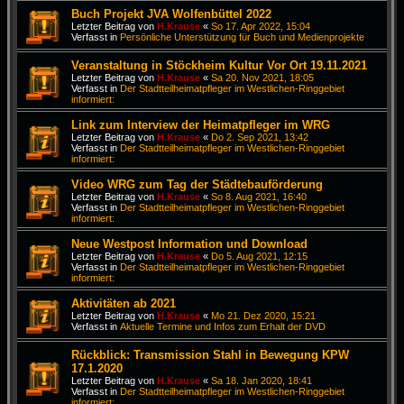
Buch Projekt JVA Wolfenbüttel 2022
Letzter Beitrag von
H.Krause
«
So 17. Apr 2022, 15:04
Verfasst in
Persönliche Unterstützung für Buch und Medienprojekte
Veranstaltung in Stöckheim Kultur Vor Ort 19.11.2021
Letzter Beitrag von
H.Krause
«
Sa 20. Nov 2021, 18:05
Verfasst in
Der Stadtteilheimatpfleger im Westlichen-Ringgebiet
informiert:
Link zum Interview der Heimatpfleger im WRG
Letzter Beitrag von
H.Krause
«
Do 2. Sep 2021, 13:42
Verfasst in
Der Stadtteilheimatpfleger im Westlichen-Ringgebiet
informiert:
Video WRG zum Tag der Städtebauförderung
Letzter Beitrag von
H.Krause
«
So 8. Aug 2021, 16:40
Verfasst in
Der Stadtteilheimatpfleger im Westlichen-Ringgebiet
informiert:
Neue Westpost Information und Download
Letzter Beitrag von
H.Krause
«
Do 5. Aug 2021, 12:15
Verfasst in
Der Stadtteilheimatpfleger im Westlichen-Ringgebiet
informiert:
Aktivitäten ab 2021
Letzter Beitrag von
H.Krause
«
Mo 21. Dez 2020, 15:21
Verfasst in
Aktuelle Termine und Infos zum Erhalt der DVD
Rückblick: Transmission Stahl in Bewegung KPW
17.1.2020
Letzter Beitrag von
H.Krause
«
Sa 18. Jan 2020, 18:41
Verfasst in
Der Stadtteilheimatpfleger im Westlichen-Ringgebiet
informiert: