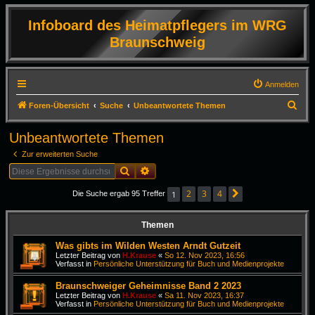
Infoboard des Heimatpflegers im WRG
Braunschweig
Anmelden
S
Foren-Übersicht
Suche
Unbeantwortete Themen
u
Unbeantwortete Themen
c
Zur erweiterten Suche
h
Suche
Erweiterte Suche
e
2
3
4
1
Die Suche ergab 95 Treffer
Nächste
Themen
Was gibts im Wilden Westen Arndt Gutzeit
Letzter Beitrag von
H.Krause
«
So 12. Nov 2023, 16:56
Verfasst in
Persönliche Unterstützung für Buch und Medienprojekte
Braunschweiger Geheimnisse Band 2 2023
Letzter Beitrag von
H.Krause
«
Sa 11. Nov 2023, 16:37
Verfasst in
Persönliche Unterstützung für Buch und Medienprojekte