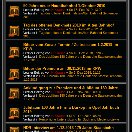
50 Jahre neuer Hauptbahnhof 1.Oktober 2010
Letzter Beitrag von
H.Krause
«
So 17. Feb 2019, 13:09
Verfasst in
Tag des offenen Denkmals im Alten Bahnhof September
2010
Tag des offenen Denkmals 2010 im Alten Bahnhof
Letzter Beitrag von
H.Krause
«
So 17. Feb 2019, 12:34
Verfasst in
Tag des offenen Denkmals im Alten Bahnhof September
2010
Bilder vom Zusatz Termin / Zeitreise am 1.2.2019 im
KPW
Letzter Beitrag von
H.Krause
«
So 16. Dez 2018, 09:05
Verfasst in
Das Jubiläum 180 Jahre erste Deutsche Staatseisenbahn
1.12.2018
Bilder der Premiere am 30.11.2018 im KPW
Letzter Beitrag von
H.Krause
«
So 2. Dez 2018, 11:15
Verfasst in
Das Jubiläum 180 Jahre erste Deutsche Staatseisenbahn
1.12.2018
Ankündigung zur Premiere und Jubiläum 180 Jahre
Letzter Beitrag von
H.Krause
«
Do 1. Nov 2018, 09:00
Verfasst in
Das Jubiläum 180 Jahre erste Deutsche Staatseisenbahn
1.12.2018
Jubiläum 100 Jahre Firma Dürkop im Opel Jahrbuch
2019
Letzter Beitrag von
H.Krause
«
Di 30. Okt 2018, 08:56
Verfasst in
Persönliche Unterstützung für Buch und Medienprojekte
NDR Interview am 1.12.2013 175 Jahre Staatsbahn
Letzter Beitrag von
H.Krause
«
So 21. Okt 2018, 15:43