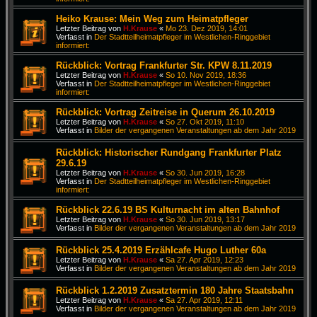
Heiko Krause: Mein Weg zum Heimatpfleger
Letzter Beitrag von
H.Krause
«
Mo 23. Dez 2019, 14:01
Verfasst in
Der Stadtteilheimatpfleger im Westlichen-Ringgebiet
informiert:
Rückblick: Vortrag Frankfurter Str. KPW 8.11.2019
Letzter Beitrag von
H.Krause
«
So 10. Nov 2019, 18:36
Verfasst in
Der Stadtteilheimatpfleger im Westlichen-Ringgebiet
informiert:
Rückblick: Vortrag Zeitreise in Querum 26.10.2019
Letzter Beitrag von
H.Krause
«
So 27. Okt 2019, 11:10
Verfasst in
Bilder der vergangenen Veranstaltungen ab dem Jahr 2019
Rückblick: Historischer Rundgang Frankfurter Platz
29.6.19
Letzter Beitrag von
H.Krause
«
So 30. Jun 2019, 16:28
Verfasst in
Der Stadtteilheimatpfleger im Westlichen-Ringgebiet
informiert:
Rückblick 22.6.19 BS Kulturnacht im alten Bahnhof
Letzter Beitrag von
H.Krause
«
So 30. Jun 2019, 13:17
Verfasst in
Bilder der vergangenen Veranstaltungen ab dem Jahr 2019
Rückblick 25.4.2019 Erzählcafe Hugo Luther 60a
Letzter Beitrag von
H.Krause
«
Sa 27. Apr 2019, 12:23
Verfasst in
Bilder der vergangenen Veranstaltungen ab dem Jahr 2019
Rückblick 1.2.2019 Zusatztermin 180 Jahre Staatsbahn
Letzter Beitrag von
H.Krause
«
Sa 27. Apr 2019, 12:11
Verfasst in
Bilder der vergangenen Veranstaltungen ab dem Jahr 2019