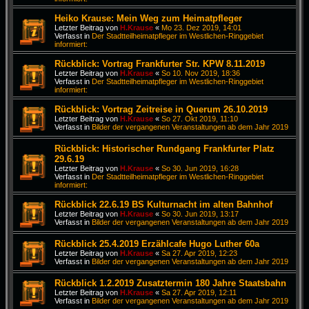
Heiko Krause: Mein Weg zum Heimatpfleger
Letzter Beitrag von
H.Krause
«
Mo 23. Dez 2019, 14:01
Verfasst in
Der Stadtteilheimatpfleger im Westlichen-Ringgebiet
informiert:
Rückblick: Vortrag Frankfurter Str. KPW 8.11.2019
Letzter Beitrag von
H.Krause
«
So 10. Nov 2019, 18:36
Verfasst in
Der Stadtteilheimatpfleger im Westlichen-Ringgebiet
informiert:
Rückblick: Vortrag Zeitreise in Querum 26.10.2019
Letzter Beitrag von
H.Krause
«
So 27. Okt 2019, 11:10
Verfasst in
Bilder der vergangenen Veranstaltungen ab dem Jahr 2019
Rückblick: Historischer Rundgang Frankfurter Platz
29.6.19
Letzter Beitrag von
H.Krause
«
So 30. Jun 2019, 16:28
Verfasst in
Der Stadtteilheimatpfleger im Westlichen-Ringgebiet
informiert:
Rückblick 22.6.19 BS Kulturnacht im alten Bahnhof
Letzter Beitrag von
H.Krause
«
So 30. Jun 2019, 13:17
Verfasst in
Bilder der vergangenen Veranstaltungen ab dem Jahr 2019
Rückblick 25.4.2019 Erzählcafe Hugo Luther 60a
Letzter Beitrag von
H.Krause
«
Sa 27. Apr 2019, 12:23
Verfasst in
Bilder der vergangenen Veranstaltungen ab dem Jahr 2019
Rückblick 1.2.2019 Zusatztermin 180 Jahre Staatsbahn
Letzter Beitrag von
H.Krause
«
Sa 27. Apr 2019, 12:11
Verfasst in
Bilder der vergangenen Veranstaltungen ab dem Jahr 2019