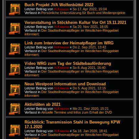
Buch Projekt JVA Wolfenbüttel 2022
Letzter Beitrag von
H.Krause
«
So 17. Apr 2022, 15:04
Verfasst in
Persönliche Unterstützung für Buch und Medienprojekte
Veranstaltung in Stöckheim Kultur Vor Ort 19.11.2021
Letzter Beitrag von
H.Krause
«
Sa 20. Nov 2021, 18:05
Verfasst in
Der Stadtteilheimatpfleger im Westlichen-Ringgebiet
informiert:
Link zum Interview der Heimatpfleger im WRG
Letzter Beitrag von
H.Krause
«
Do 2. Sep 2021, 13:42
Verfasst in
Der Stadtteilheimatpfleger im Westlichen-Ringgebiet
informiert:
Video WRG zum Tag der Städtebauförderung
Letzter Beitrag von
H.Krause
«
So 8. Aug 2021, 16:40
Verfasst in
Der Stadtteilheimatpfleger im Westlichen-Ringgebiet
informiert:
Neue Westpost Information und Download
Letzter Beitrag von
H.Krause
«
Do 5. Aug 2021, 12:15
Verfasst in
Der Stadtteilheimatpfleger im Westlichen-Ringgebiet
informiert:
Aktivitäten ab 2021
Letzter Beitrag von
H.Krause
«
Mo 21. Dez 2020, 15:21
Verfasst in
Aktuelle Termine und Infos zum Erhalt der DVD
Rückblick: Transmission Stahl in Bewegung KPW
17.1.2020
Letzter Beitrag von
H.Krause
«
Sa 18. Jan 2020, 18:41
Verfasst in
Der Stadtteilheimatpfleger im Westlichen-Ringgebiet
informiert: