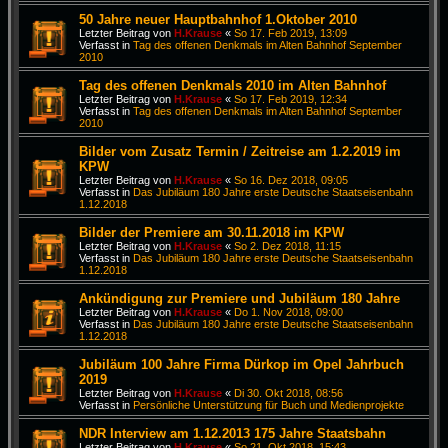
50 Jahre neuer Hauptbahnhof 1.Oktober 2010
Letzter Beitrag von
H.Krause
«
So 17. Feb 2019, 13:09
Verfasst in
Tag des offenen Denkmals im Alten Bahnhof September
2010
Tag des offenen Denkmals 2010 im Alten Bahnhof
Letzter Beitrag von
H.Krause
«
So 17. Feb 2019, 12:34
Verfasst in
Tag des offenen Denkmals im Alten Bahnhof September
2010
Bilder vom Zusatz Termin / Zeitreise am 1.2.2019 im
KPW
Letzter Beitrag von
H.Krause
«
So 16. Dez 2018, 09:05
Verfasst in
Das Jubiläum 180 Jahre erste Deutsche Staatseisenbahn
1.12.2018
Bilder der Premiere am 30.11.2018 im KPW
Letzter Beitrag von
H.Krause
«
So 2. Dez 2018, 11:15
Verfasst in
Das Jubiläum 180 Jahre erste Deutsche Staatseisenbahn
1.12.2018
Ankündigung zur Premiere und Jubiläum 180 Jahre
Letzter Beitrag von
H.Krause
«
Do 1. Nov 2018, 09:00
Verfasst in
Das Jubiläum 180 Jahre erste Deutsche Staatseisenbahn
1.12.2018
Jubiläum 100 Jahre Firma Dürkop im Opel Jahrbuch
2019
Letzter Beitrag von
H.Krause
«
Di 30. Okt 2018, 08:56
Verfasst in
Persönliche Unterstützung für Buch und Medienprojekte
NDR Interview am 1.12.2013 175 Jahre Staatsbahn
Letzter Beitrag von
H.Krause
«
So 21. Okt 2018, 15:43