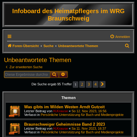
Infoboard des Heimatpflegers im WRG
Braunschweig
Anmelden
S
Foren-Übersicht
Suche
Unbeantwortete Themen
u
Unbeantwortete Themen
c
Zur erweiterten Suche
h
Suche
Erweiterte Suche
e
2
3
4
1
Die Suche ergab 95 Treffer
Nächste
Themen
Was gibts im Wilden Westen Arndt Gutzeit
Letzter Beitrag von
H.Krause
«
So 12. Nov 2023, 16:56
Verfasst in
Persönliche Unterstützung für Buch und Medienprojekte
Braunschweiger Geheimnisse Band 2 2023
Letzter Beitrag von
H.Krause
«
Sa 11. Nov 2023, 16:37
Verfasst in
Persönliche Unterstützung für Buch und Medienprojekte