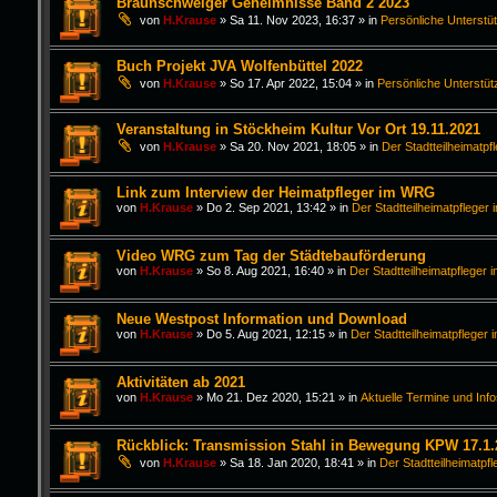
Braunschweiger Geheimnisse Band 2 2023
von
H.Krause
»
Sa 11. Nov 2023, 16:37
» in
Persönliche Unterstü
Buch Projekt JVA Wolfenbüttel 2022
von
H.Krause
»
So 17. Apr 2022, 15:04
» in
Persönliche Unterstüt
Veranstaltung in Stöckheim Kultur Vor Ort 19.11.2021
von
H.Krause
»
Sa 20. Nov 2021, 18:05
» in
Der Stadtteilheimatpf
Link zum Interview der Heimatpfleger im WRG
von
H.Krause
»
Do 2. Sep 2021, 13:42
» in
Der Stadtteilheimatpfleger 
Video WRG zum Tag der Städtebauförderung
von
H.Krause
»
So 8. Aug 2021, 16:40
» in
Der Stadtteilheimatpfleger i
Neue Westpost Information und Download
von
H.Krause
»
Do 5. Aug 2021, 12:15
» in
Der Stadtteilheimatpfleger 
Aktivitäten ab 2021
von
H.Krause
»
Mo 21. Dez 2020, 15:21
» in
Aktuelle Termine und Inf
Rückblick: Transmission Stahl in Bewegung KPW 17.1.
von
H.Krause
»
Sa 18. Jan 2020, 18:41
» in
Der Stadtteilheimatpfl