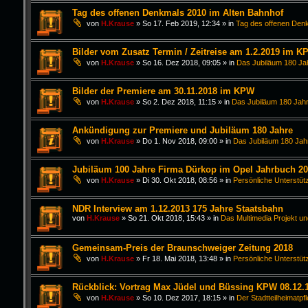
Tag des offenen Denkmals 2010 im Alten Bahnhof
von
H.Krause
»
So 17. Feb 2019, 12:34
» in
Tag des offenen Den
Bilder vom Zusatz Termin / Zeitreise am 1.2.2019 im K
von
H.Krause
»
So 16. Dez 2018, 09:05
» in
Das Jubiläum 180 Ja
Bilder der Premiere am 30.11.2018 im KPW
von
H.Krause
»
So 2. Dez 2018, 11:15
» in
Das Jubiläum 180 Jahr
Ankündigung zur Premiere und Jubiläum 180 Jahre
von
H.Krause
»
Do 1. Nov 2018, 09:00
» in
Das Jubiläum 180 Jah
Jubiläum 100 Jahre Firma Dürkop im Opel Jahrbuch 2
von
H.Krause
»
Di 30. Okt 2018, 08:56
» in
Persönliche Unterstüt
NDR Interview am 1.12.2013 175 Jahre Staatsbahn
von
H.Krause
»
So 21. Okt 2018, 15:43
» in
Das Multimedia Projekt un
Gemeinsam-Preis der Braunschweiger Zeitung 2018
von
H.Krause
»
Fr 18. Mai 2018, 13:48
» in
Persönliche Unterstüt
Rückblick: Vortrag Max Jüdel und Büssing KPW 08.12.
von
H.Krause
»
So 10. Dez 2017, 18:15
» in
Der Stadtteilheimatpf