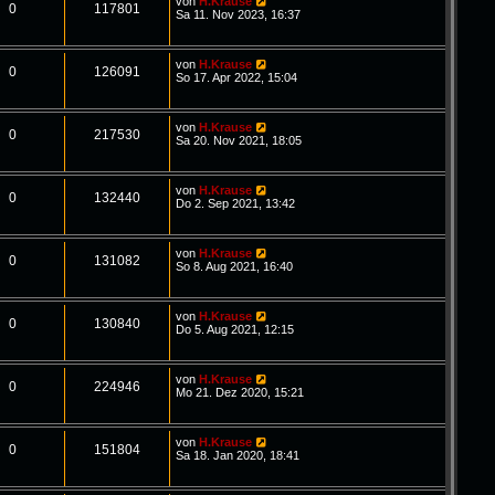
von
H.Krause
0
117801
Sa 11. Nov 2023, 16:37
von
H.Krause
0
126091
So 17. Apr 2022, 15:04
von
H.Krause
0
217530
Sa 20. Nov 2021, 18:05
von
H.Krause
0
132440
Do 2. Sep 2021, 13:42
von
H.Krause
0
131082
So 8. Aug 2021, 16:40
von
H.Krause
0
130840
Do 5. Aug 2021, 12:15
von
H.Krause
0
224946
Mo 21. Dez 2020, 15:21
von
H.Krause
0
151804
Sa 18. Jan 2020, 18:41