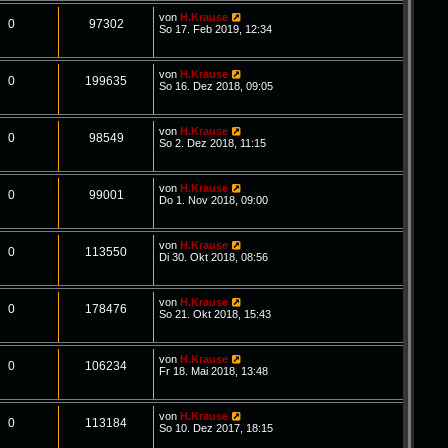
von
H.Krause
0
97302
So 17. Feb 2019, 12:34
von
H.Krause
0
199635
So 16. Dez 2018, 09:05
von
H.Krause
0
98549
So 2. Dez 2018, 11:15
von
H.Krause
0
99001
Do 1. Nov 2018, 09:00
von
H.Krause
0
113550
Di 30. Okt 2018, 08:56
von
H.Krause
0
178476
So 21. Okt 2018, 15:43
von
H.Krause
0
106234
Fr 18. Mai 2018, 13:48
von
H.Krause
0
113184
So 10. Dez 2017, 18:15