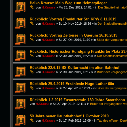
Heiko Krause: Mein Weg zum Heimatpfleger
von
H.Krause
»
Mo 23. Dez 2019, 14:01
» in
Der Stadtteilheimatpf
Rückblick: Vortrag Frankfurter Str. KPW 8.11.2019
von
H.Krause
»
So 10. Nov 2019, 18:36
» in
Der Stadtteilheimatpf
Rückblick: Vortrag Zeitreise in Querum 26.10.2019
von
H.Krause
»
So 27. Okt 2019, 11:10
» in
Bilder der vergangen
Rückblick: Historischer Rundgang Frankfurter Platz 29.
von
H.Krause
»
So 30. Jun 2019, 16:28
» in
Der Stadtteilheimatpfl
Rückblick 22.6.19 BS Kulturnacht im alten Bahnhof
von
H.Krause
»
So 30. Jun 2019, 13:17
» in
Bilder der vergangen
Rückblick 25.4.2019 Erzählcafe Hugo Luther 60a
von
H.Krause
»
Sa 27. Apr 2019, 12:23
» in
Bilder der vergangen
Rückblick 1.2.2019 Zusatztermin 180 Jahre Staatsbahn
von
H.Krause
»
Sa 27. Apr 2019, 12:11
» in
Bilder der vergangenen Ve
50 Jahre neuer Hauptbahnhof 1.Oktober 2010
von
H.Krause
»
So 17. Feb 2019, 13:09
» in
Tag des offenen Den