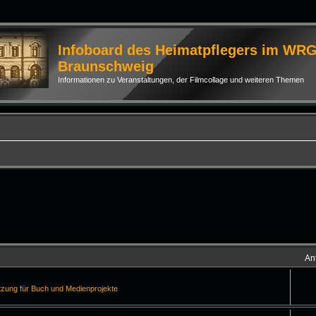
Infoboard des Heimatpflegers im WR
Braunschweig
Informationen zu Veranstaltungen, der Filmcollage und weiteren Themen
An
tzung für Buch und Medienprojekte