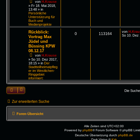
von
H.Krause
»
Fr 18. Mai 2018,
13:48
» in
Persönliche
Unterstützung für
Buch und
Medienprojekte
Rückblick:
von
H.Krau
0
113164
So 10. Dez 
Vortrag Max
Jüdel und
Büssing KPW
08.12.17
von
H.Krause
»
So 10. Dez 2017,
18:15
» in
Der
Stadtteilheimatpfleg
er im Westlichen-
Ringgebiet
informiert:
Die Suche
Zur erweiterten Suche
Foren-Übersicht
Alle Zeiten sind
UTC+02:00
Powered by
phpBB
® Forum Software © phpBB Limi
Deutsche Übersetzung durch
phpBB.de
Dark Vision ©
Kirk