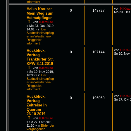
informiert:
Heiko Krause:
von
H.Krau
0
143727
Mo 23. Dez 
Mein Weg zum
Heimatpfleger
von
H.Krause
»
Mo 23. Dez 2019,
14:01
» in
Der
Stadtteilheimatpfleg
er im Westlichen-
Ringgebiet
informiert:
Rückblick:
von
H.Krau
0
107144
So 10. Nov 
Vortrag
Frankfurter Str.
KPW 8.11.2019
von
H.Krause
»
So 10. Nov 2019,
18:36
» in
Der
Stadtteilheimatpfleg
er im Westlichen-
Ringgebiet
informiert:
Rückblick:
von
H.Krau
0
196069
So 27. Okt 
Vortrag
Zeitreise in
Querum
26.10.2019
von
H.Krause
»
So 27. Okt 2019,
11:10
» in
Bilder der
vergangenen