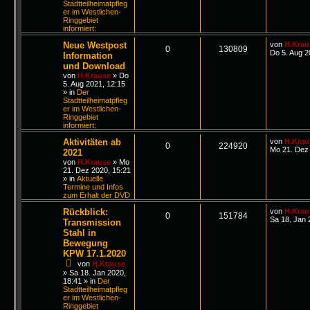
Stadtteilheimatpfleg
er im Westlichen-
Ringgebiet
informiert:
Neue Westpost
von
H.Krau
0
130809
Do 5. Aug 2
Information
und Download
von
H.Krause
»
Do
5. Aug 2021, 12:15
» in
Der
Stadtteilheimatpfleg
er im Westlichen-
Ringgebiet
informiert:
Aktivitäten ab
von
H.Krau
0
224920
Mo 21. Dez 
2021
von
H.Krause
»
Mo
21. Dez 2020, 15:21
» in
Aktuelle
Termine und Infos
zum Erhalt der DVD
Rückblick:
von
H.Krau
0
151784
Sa 18. Jan 
Transmission
Stahl in
Bewegung
KPW 17.1.2020
von
H.Krause
»
Sa 18. Jan 2020,
18:41
» in
Der
Stadtteilheimatpfleg
er im Westlichen-
Ringgebiet