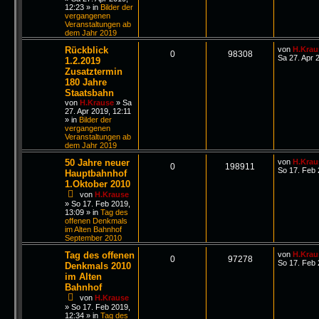
12:23
» in
Bilder der
vergangenen
Veranstaltungen ab
dem Jahr 2019
Rückblick
von
H.Krau
0
98308
Sa 27. Apr 
1.2.2019
Zusatztermin
180 Jahre
Staatsbahn
von
H.Krause
»
Sa
27. Apr 2019, 12:11
» in
Bilder der
vergangenen
Veranstaltungen ab
dem Jahr 2019
50 Jahre neuer
von
H.Krau
0
198911
So 17. Feb 
Hauptbahnhof
1.Oktober 2010
von
H.Krause
»
So 17. Feb 2019,
13:09
» in
Tag des
offenen Denkmals
im Alten Bahnhof
September 2010
Tag des offenen
von
H.Krau
0
97278
So 17. Feb 
Denkmals 2010
im Alten
Bahnhof
von
H.Krause
»
So 17. Feb 2019,
12:34
» in
Tag des