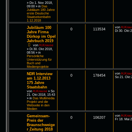
»
Do 1. Nov 2018,
09:00
» in
Das
Jubiläum 180 Jahre
erste Deutsche
Staatseisenbahn
1.12.2018
Jubiläum 100
von
H.Krau
0
113534
Di 30. Okt 
Jahre Firma
Dürkop im Opel
Jahrbuch 2019
von
H.Krause
»
Di 30. Okt 2018,
08:56
» in
Persönliche
Unterstützung für
Buch und
Medienprojekte
NDR Interview
von
H.Krau
0
178454
So 21. Okt 
am 1.12.2013
175 Jahre
Staatsbahn
von
H.Krause
»
So
21. Okt 2018, 15:43
» in
Das Multimedia
Projekt und die
Webseite in den
Medien
Gemeinsam-
von
H.Krau
0
106207
Fr 18. Mai 
Preis der
Braunschweige
r Zeitung 2018