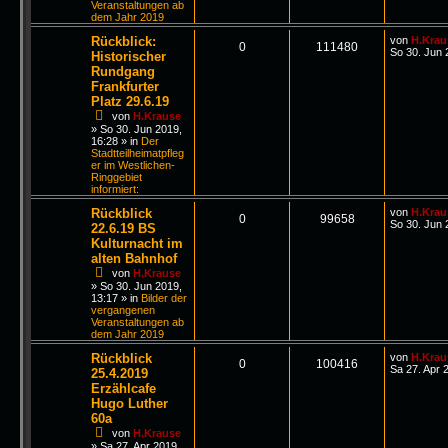
Veranstaltungen ab
dem Jahr 2019
Rückblick:
von
H.Krau
0
111480
So 30. Jun 
Historischer
Rundgang
Frankfurter
Platz 29.6.19
von
H.Krause
»
So 30. Jun 2019,
16:28
» in
Der
Stadtteilheimatpfleg
er im Westlichen-
Ringgebiet
informiert:
Rückblick
von
H.Krau
0
99658
So 30. Jun 
22.6.19 BS
Kulturnacht im
alten Bahnhof
von
H.Krause
»
So 30. Jun 2019,
13:17
» in
Bilder der
vergangenen
Veranstaltungen ab
dem Jahr 2019
Rückblick
von
H.Krau
0
100416
Sa 27. Apr 
25.4.2019
Erzählcafe
Hugo Luther
60a
von
H.Krause
»
Sa 27. Apr 2019,