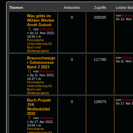
Themen
Antworten
Zugriffe
Letzter Bei
Was gibts im
von
H.Krau
0
205035
So 12. Nov 
Wilden Westen
Arndt Gutzeit
von
H.Krause
»
So 12. Nov 2023,
16:56
» in
Persönliche
Unterstützung für
Buch und
Medienprojekte
Braunschweige
von
H.Krau
0
117780
Sa 11. Nov 
r Geheimnisse
Band 2 2023
von
H.Krause
»
Sa 11. Nov 2023,
16:37
» in
Persönliche
Unterstützung für
Buch und
Medienprojekte
Buch Projekt
von
H.Krau
0
126075
So 17. Apr 
JVA
Wolfenbüttel
2022
von
H.Krause
»
So 17. Apr 2022,
15:04
» in
Persönliche
Unterstützung für