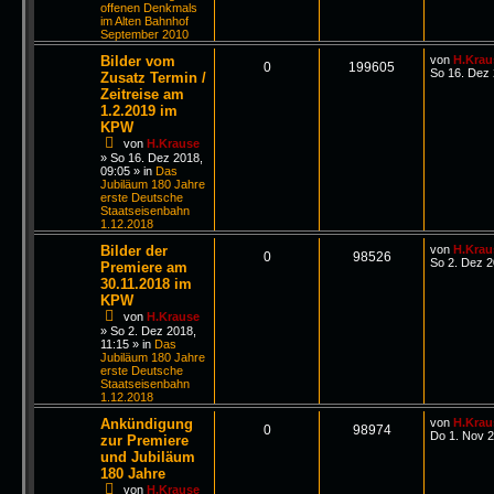
offenen Denkmals
im Alten Bahnhof
September 2010
Bilder vom
von
H.Krau
0
199605
So 16. Dez 
Zusatz Termin /
Zeitreise am
1.2.2019 im
KPW
von
H.Krause
»
So 16. Dez 2018,
09:05
» in
Das
Jubiläum 180 Jahre
erste Deutsche
Staatseisenbahn
1.12.2018
Bilder der
von
H.Krau
0
98526
So 2. Dez 2
Premiere am
30.11.2018 im
KPW
von
H.Krause
»
So 2. Dez 2018,
11:15
» in
Das
Jubiläum 180 Jahre
erste Deutsche
Staatseisenbahn
1.12.2018
Ankündigung
von
H.Krau
0
98974
Do 1. Nov 2
zur Premiere
und Jubiläum
180 Jahre
von
H.Krause