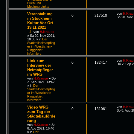
Buch und
Medienprojekte
Veranstaltung
von
H.Krau
0
217510
Sa 20. Nov 
in Stöckheim
Kultur Vor Ort
19.11.2021
von
H.Krause
»
Sa 20. Nov 2021,
18:05
» in
Der
Stadtteilheimatpfleg
er im Westlichen-
Ringgebiet
informiert:
Link zum
von
H.Krau
0
132417
Do 2. Sep 2
Interview der
Heimatpfleger
im WRG
von
H.Krause
»
Do
2. Sep 2021, 13:42
» in
Der
Stadtteilheimatpfleg
er im Westlichen-
Ringgebiet
informiert:
Video WRG
von
H.Krau
0
131061
So 8. Aug 2
zum Tag der
Städtebauförde
rung
von
H.Krause
»
So
8. Aug 2021, 16:40
» in
Der