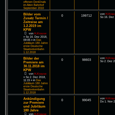
offenen Denkmals
im Alten Bahnhof
September 2010
Bilder vom
von
H.Krau
0
199712
So 16. Dez 
Zusatz Termin /
Zeitreise am
1.2.2019 im
KPW
von
H.Krause
»
So 16. Dez 2018,
09:05
» in
Das
Jubiläum 180 Jahre
erste Deutsche
Staatseisenbahn
1.12.2018
Bilder der
von
H.Krau
0
98603
So 2. Dez 2
Premiere am
30.11.2018 im
KPW
von
H.Krause
»
So 2. Dez 2018,
11:15
» in
Das
Jubiläum 180 Jahre
erste Deutsche
Staatseisenbahn
1.12.2018
Ankündigung
von
H.Krau
0
99045
Do 1. Nov 2
zur Premiere
und Jubiläum
180 Jahre
von
H.Krause