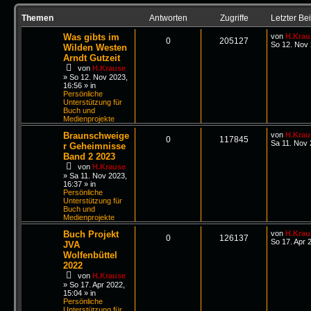
Themen
Antworten
Zugriffe
Letzter Bei
Was gibts im
von
H.Krau
0
205127
So 12. Nov 
Wilden Westen
Arndt Gutzeit
von
H.Krause
»
So 12. Nov 2023,
16:56
» in
Persönliche
Unterstützung für
Buch und
Medienprojekte
Braunschweige
von
H.Krau
0
117845
Sa 11. Nov 
r Geheimnisse
Band 2 2023
von
H.Krause
»
Sa 11. Nov 2023,
16:37
» in
Persönliche
Unterstützung für
Buch und
Medienprojekte
Buch Projekt
von
H.Krau
0
126137
So 17. Apr 
JVA
Wolfenbüttel
2022
von
H.Krause
»
So 17. Apr 2022,
15:04
» in
Persönliche
Unterstützung für