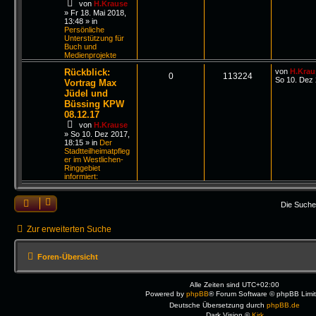
von
H.Krause
»
Fr 18. Mai 2018,
13:48
» in
Persönliche
Unterstützung für
Buch und
Medienprojekte
Rückblick:
von
H.Krau
0
113224
So 10. Dez 
Vortrag Max
Jüdel und
Büssing KPW
08.12.17
von
H.Krause
»
So 10. Dez 2017,
18:15
» in
Der
Stadtteilheimatpfleg
er im Westlichen-
Ringgebiet
informiert:
Die Suche
Zur erweiterten Suche
Foren-Übersicht
Alle Zeiten sind
UTC+02:00
Powered by
phpBB
® Forum Software © phpBB Limi
Deutsche Übersetzung durch
phpBB.de
Dark Vision ©
Kirk