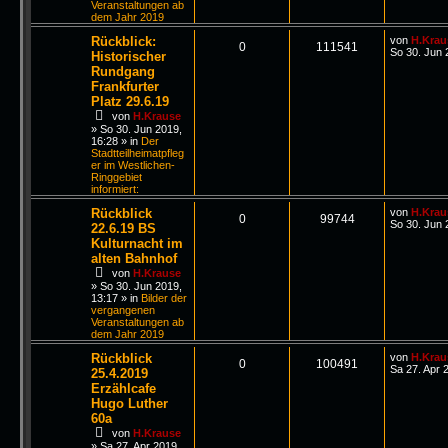
Veranstaltungen ab
dem Jahr 2019
Rückblick:
von
H.Krau
0
111541
So 30. Jun 
Historischer
Rundgang
Frankfurter
Platz 29.6.19
von
H.Krause
»
So 30. Jun 2019,
16:28
» in
Der
Stadtteilheimatpfleg
er im Westlichen-
Ringgebiet
informiert:
Rückblick
von
H.Krau
0
99744
So 30. Jun 
22.6.19 BS
Kulturnacht im
alten Bahnhof
von
H.Krause
»
So 30. Jun 2019,
13:17
» in
Bilder der
vergangenen
Veranstaltungen ab
dem Jahr 2019
Rückblick
von
H.Krau
0
100491
Sa 27. Apr 
25.4.2019
Erzählcafe
Hugo Luther
60a
von
H.Krause
»
Sa 27. Apr 2019,