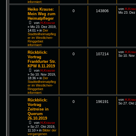
informiert:
Heiko Krause:
von
H.Krau
0
143806
Mo 23. Dez 
Mein Weg zum
Heimatpfleger
von
H.Krause
»
Mo 23. Dez 2019,
14:01
» in
Der
Stadtteilheimatpfleg
er im Westlichen-
Ringgebiet
informiert:
Rückblick:
von
H.Krau
0
107214
So 10. Nov 
Vortrag
Frankfurter Str.
KPW 8.11.2019
von
H.Krause
»
So 10. Nov 2019,
18:36
» in
Der
Stadtteilheimatpfleg
er im Westlichen-
Ringgebiet
informiert:
Rückblick:
von
H.Krau
0
196191
So 27. Okt 
Vortrag
Zeitreise in
Querum
26.10.2019
von
H.Krause
»
So 27. Okt 2019,
11:10
» in
Bilder der
vergangenen