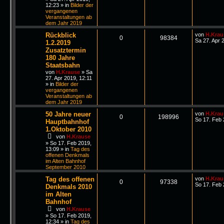
12:23
» in
Bilder der
vergangenen
Veranstaltungen ab
dem Jahr 2019
Rückblick
von
H.Krau
0
98384
Sa 27. Apr 
1.2.2019
Zusatztermin
180 Jahre
Staatsbahn
von
H.Krause
»
Sa
27. Apr 2019, 12:11
» in
Bilder der
vergangenen
Veranstaltungen ab
dem Jahr 2019
50 Jahre neuer
von
H.Krau
0
198996
So 17. Feb 
Hauptbahnhof
1.Oktober 2010
von
H.Krause
»
So 17. Feb 2019,
13:09
» in
Tag des
offenen Denkmals
im Alten Bahnhof
September 2010
Tag des offenen
von
H.Krau
0
97338
So 17. Feb 
Denkmals 2010
im Alten
Bahnhof
von
H.Krause
»
So 17. Feb 2019,
12:34
» in
Tag des