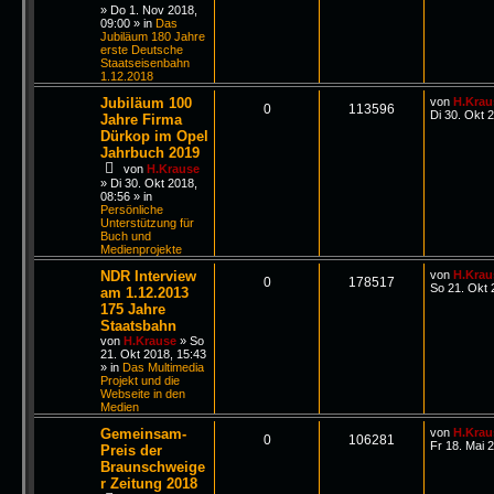
»
Do 1. Nov 2018,
09:00
» in
Das
Jubiläum 180 Jahre
erste Deutsche
Staatseisenbahn
1.12.2018
Jubiläum 100
von
H.Krau
0
113596
Di 30. Okt 
Jahre Firma
Dürkop im Opel
Jahrbuch 2019
von
H.Krause
»
Di 30. Okt 2018,
08:56
» in
Persönliche
Unterstützung für
Buch und
Medienprojekte
NDR Interview
von
H.Krau
0
178517
So 21. Okt 
am 1.12.2013
175 Jahre
Staatsbahn
von
H.Krause
»
So
21. Okt 2018, 15:43
» in
Das Multimedia
Projekt und die
Webseite in den
Medien
Gemeinsam-
von
H.Krau
0
106281
Fr 18. Mai 
Preis der
Braunschweige
r Zeitung 2018