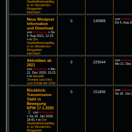
Stadtteilheimatpfleg
er im Westlichen-
Ringgebiet
informiert:
Neue Westpost
von
H.Krau
0
130889
Do 5. Aug 2
Information
und Download
von
H.Krause
»
Do
5. Aug 2021, 12:15
» in
Der
Stadtteilheimatpfleg
er im Westlichen-
Ringgebiet
informiert:
Aktivitäten ab
von
H.Krau
0
225044
Mo 21. Dez 
2021
von
H.Krause
»
Mo
21. Dez 2020, 15:21
» in
Aktuelle
Termine und Infos
zum Erhalt der DVD
Rückblick:
von
H.Krau
0
151856
Sa 18. Jan 
Transmission
Stahl in
Bewegung
KPW 17.1.2020
von
H.Krause
»
Sa 18. Jan 2020,
18:41
» in
Der
Stadtteilheimatpfleg
er im Westlichen-
Ringgebiet