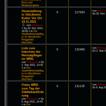
Buch und
Medienprojekte
Veranstaltung
von
H.Krau
0
217593
Sa 20. Nov 
in Stöckheim
Kultur Vor Ort
19.11.2021
von
H.Krause
»
Sa 20. Nov 2021,
18:05
» in
Der
Stadtteilheimatpfleg
er im Westlichen-
Ringgebiet
informiert:
Link zum
von
H.Krau
0
132490
Do 2. Sep 2
Interview der
Heimatpfleger
im WRG
von
H.Krause
»
Do
2. Sep 2021, 13:42
» in
Der
Stadtteilheimatpfleg
er im Westlichen-
Ringgebiet
informiert:
Video WRG
von
H.Krau
0
131135
So 8. Aug 2
zum Tag der
Städtebauförde
rung
von
H.Krause
»
So
8. Aug 2021, 16:40
» in
Der