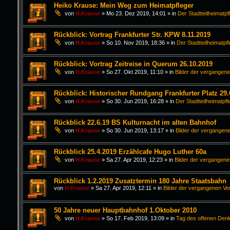
Heiko Krause: Mein Weg zum Heimatpfleger
von
H.Krause
»
Mo 23. Dez 2019, 14:01
» in
Der Stadtteilheimatpf
Rückblick: Vortrag Frankfurter Str. KPW 8.11.2019
von
H.Krause
»
So 10. Nov 2019, 18:36
» in
Der Stadtteilheimatpf
Rückblick: Vortrag Zeitreise in Querum 26.10.2019
von
H.Krause
»
So 27. Okt 2019, 11:10
» in
Bilder der vergangen
Rückblick: Historischer Rundgang Frankfurter Platz 29.
von
H.Krause
»
So 30. Jun 2019, 16:28
» in
Der Stadtteilheimatpfl
Rückblick 22.6.19 BS Kulturnacht im alten Bahnhof
von
H.Krause
»
So 30. Jun 2019, 13:17
» in
Bilder der vergangen
Rückblick 25.4.2019 Erzählcafe Hugo Luther 60a
von
H.Krause
»
Sa 27. Apr 2019, 12:23
» in
Bilder der vergangen
Rückblick 1.2.2019 Zusatztermin 180 Jahre Staatsbahn
von
H.Krause
»
Sa 27. Apr 2019, 12:11
» in
Bilder der vergangenen Ve
50 Jahre neuer Hauptbahnhof 1.Oktober 2010
von
H.Krause
»
So 17. Feb 2019, 13:09
» in
Tag des offenen Den