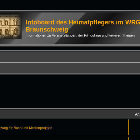
Infoboard des Heimatpflegers im WR
Braunschweig
Informationen zu Veranstaltungen, der Filmcollage und weiteren Themen
An
tzung für Buch und Medienprojekte