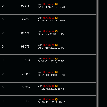
von
H.Krause
0
97278
So 17. Feb 2019, 12:34
von
H.Krause
0
199605
So 16. Dez 2018, 09:05
von
H.Krause
0
98526
So 2. Dez 2018, 11:15
von
H.Krause
0
98973
Do 1. Nov 2018, 09:00
von
H.Krause
0
113534
Di 30. Okt 2018, 08:56
von
H.Krause
0
178453
So 21. Okt 2018, 15:43
von
H.Krause
0
106207
Fr 18. Mai 2018, 13:48
von
H.Krause
0
113163
So 10. Dez 2017, 18:15