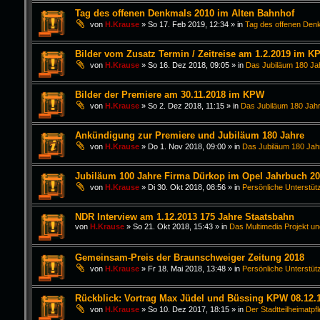
Tag des offenen Denkmals 2010 im Alten Bahnhof
von
H.Krause
»
So 17. Feb 2019, 12:34
» in
Tag des offenen Den
Bilder vom Zusatz Termin / Zeitreise am 1.2.2019 im K
von
H.Krause
»
So 16. Dez 2018, 09:05
» in
Das Jubiläum 180 Ja
Bilder der Premiere am 30.11.2018 im KPW
von
H.Krause
»
So 2. Dez 2018, 11:15
» in
Das Jubiläum 180 Jahr
Ankündigung zur Premiere und Jubiläum 180 Jahre
von
H.Krause
»
Do 1. Nov 2018, 09:00
» in
Das Jubiläum 180 Jah
Jubiläum 100 Jahre Firma Dürkop im Opel Jahrbuch 2
von
H.Krause
»
Di 30. Okt 2018, 08:56
» in
Persönliche Unterstüt
NDR Interview am 1.12.2013 175 Jahre Staatsbahn
von
H.Krause
»
So 21. Okt 2018, 15:43
» in
Das Multimedia Projekt un
Gemeinsam-Preis der Braunschweiger Zeitung 2018
von
H.Krause
»
Fr 18. Mai 2018, 13:48
» in
Persönliche Unterstüt
Rückblick: Vortrag Max Jüdel und Büssing KPW 08.12.
von
H.Krause
»
So 10. Dez 2017, 18:15
» in
Der Stadtteilheimatpf