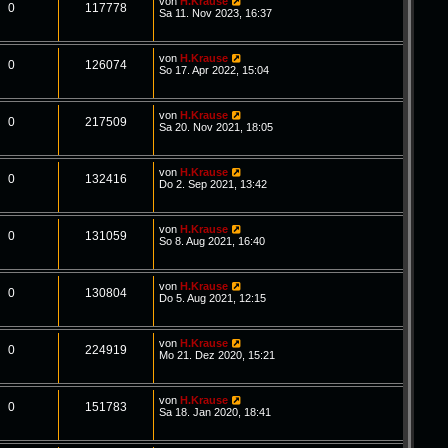
von
H.Krause
0
117778
Sa 11. Nov 2023, 16:37
von
H.Krause
0
126074
So 17. Apr 2022, 15:04
von
H.Krause
0
217509
Sa 20. Nov 2021, 18:05
von
H.Krause
0
132416
Do 2. Sep 2021, 13:42
von
H.Krause
0
131059
So 8. Aug 2021, 16:40
von
H.Krause
0
130804
Do 5. Aug 2021, 12:15
von
H.Krause
0
224919
Mo 21. Dez 2020, 15:21
von
H.Krause
0
151783
Sa 18. Jan 2020, 18:41