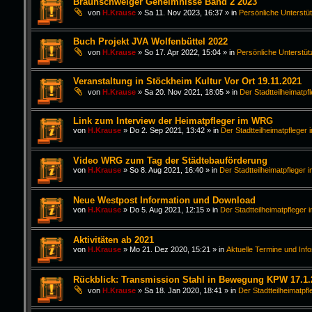
Braunschweiger Geheimnisse Band 2 2023
von
H.Krause
»
Sa 11. Nov 2023, 16:37
» in
Persönliche Unterstü
Buch Projekt JVA Wolfenbüttel 2022
von
H.Krause
»
So 17. Apr 2022, 15:04
» in
Persönliche Unterstüt
Veranstaltung in Stöckheim Kultur Vor Ort 19.11.2021
von
H.Krause
»
Sa 20. Nov 2021, 18:05
» in
Der Stadtteilheimatpf
Link zum Interview der Heimatpfleger im WRG
von
H.Krause
»
Do 2. Sep 2021, 13:42
» in
Der Stadtteilheimatpfleger 
Video WRG zum Tag der Städtebauförderung
von
H.Krause
»
So 8. Aug 2021, 16:40
» in
Der Stadtteilheimatpfleger i
Neue Westpost Information und Download
von
H.Krause
»
Do 5. Aug 2021, 12:15
» in
Der Stadtteilheimatpfleger 
Aktivitäten ab 2021
von
H.Krause
»
Mo 21. Dez 2020, 15:21
» in
Aktuelle Termine und Inf
Rückblick: Transmission Stahl in Bewegung KPW 17.1.
von
H.Krause
»
Sa 18. Jan 2020, 18:41
» in
Der Stadtteilheimatpfl