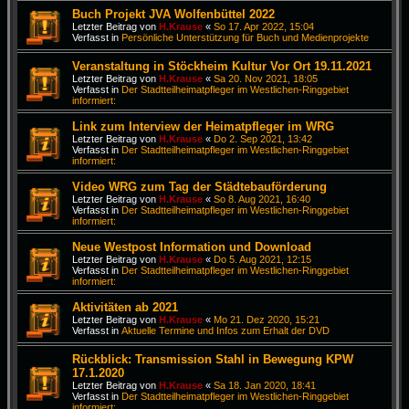
Buch Projekt JVA Wolfenbüttel 2022
Letzter Beitrag von
H.Krause
«
So 17. Apr 2022, 15:04
Verfasst in
Persönliche Unterstützung für Buch und Medienprojekte
Veranstaltung in Stöckheim Kultur Vor Ort 19.11.2021
Letzter Beitrag von
H.Krause
«
Sa 20. Nov 2021, 18:05
Verfasst in
Der Stadtteilheimatpfleger im Westlichen-Ringgebiet
informiert:
Link zum Interview der Heimatpfleger im WRG
Letzter Beitrag von
H.Krause
«
Do 2. Sep 2021, 13:42
Verfasst in
Der Stadtteilheimatpfleger im Westlichen-Ringgebiet
informiert:
Video WRG zum Tag der Städtebauförderung
Letzter Beitrag von
H.Krause
«
So 8. Aug 2021, 16:40
Verfasst in
Der Stadtteilheimatpfleger im Westlichen-Ringgebiet
informiert:
Neue Westpost Information und Download
Letzter Beitrag von
H.Krause
«
Do 5. Aug 2021, 12:15
Verfasst in
Der Stadtteilheimatpfleger im Westlichen-Ringgebiet
informiert:
Aktivitäten ab 2021
Letzter Beitrag von
H.Krause
«
Mo 21. Dez 2020, 15:21
Verfasst in
Aktuelle Termine und Infos zum Erhalt der DVD
Rückblick: Transmission Stahl in Bewegung KPW
17.1.2020
Letzter Beitrag von
H.Krause
«
Sa 18. Jan 2020, 18:41
Verfasst in
Der Stadtteilheimatpfleger im Westlichen-Ringgebiet
informiert: