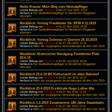
Heiko Krause: Mein Weg zum Heimatpfleger
Letzter Beitrag von
H.Krause
«
Mo 23. Dez 2019, 14:01
Verfasst in
Der Stadtteilheimatpfleger im Westlichen-Ringgebiet
informiert:
Rückblick: Vortrag Frankfurter Str. KPW 8.11.2019
Letzter Beitrag von
H.Krause
«
So 10. Nov 2019, 18:36
Verfasst in
Der Stadtteilheimatpfleger im Westlichen-Ringgebiet
informiert:
Rückblick: Vortrag Zeitreise in Querum 26.10.2019
Letzter Beitrag von
H.Krause
«
So 27. Okt 2019, 11:10
Verfasst in
Bilder der vergangenen Veranstaltungen ab dem Jahr 2019
Rückblick: Historischer Rundgang Frankfurter Platz
29.6.19
Letzter Beitrag von
H.Krause
«
So 30. Jun 2019, 16:28
Verfasst in
Der Stadtteilheimatpfleger im Westlichen-Ringgebiet
informiert:
Rückblick 22.6.19 BS Kulturnacht im alten Bahnhof
Letzter Beitrag von
H.Krause
«
So 30. Jun 2019, 13:17
Verfasst in
Bilder der vergangenen Veranstaltungen ab dem Jahr 2019
Rückblick 25.4.2019 Erzählcafe Hugo Luther 60a
Letzter Beitrag von
H.Krause
«
Sa 27. Apr 2019, 12:23
Verfasst in
Bilder der vergangenen Veranstaltungen ab dem Jahr 2019
Rückblick 1.2.2019 Zusatztermin 180 Jahre Staatsbahn
Letzter Beitrag von
H.Krause
«
Sa 27. Apr 2019, 12:11
Verfasst in
Bilder der vergangenen Veranstaltungen ab dem Jahr 2019