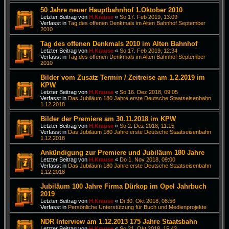
50 Jahre neuer Hauptbahnhof 1.Oktober 2010
Letzter Beitrag von
H.Krause
«
So 17. Feb 2019, 13:09
Verfasst in
Tag des offenen Denkmals im Alten Bahnhof September
2010
Tag des offenen Denkmals 2010 im Alten Bahnhof
Letzter Beitrag von
H.Krause
«
So 17. Feb 2019, 12:34
Verfasst in
Tag des offenen Denkmals im Alten Bahnhof September
2010
Bilder vom Zusatz Termin / Zeitreise am 1.2.2019 im
KPW
Letzter Beitrag von
H.Krause
«
So 16. Dez 2018, 09:05
Verfasst in
Das Jubiläum 180 Jahre erste Deutsche Staatseisenbahn
1.12.2018
Bilder der Premiere am 30.11.2018 im KPW
Letzter Beitrag von
H.Krause
«
So 2. Dez 2018, 11:15
Verfasst in
Das Jubiläum 180 Jahre erste Deutsche Staatseisenbahn
1.12.2018
Ankündigung zur Premiere und Jubiläum 180 Jahre
Letzter Beitrag von
H.Krause
«
Do 1. Nov 2018, 09:00
Verfasst in
Das Jubiläum 180 Jahre erste Deutsche Staatseisenbahn
1.12.2018
Jubiläum 100 Jahre Firma Dürkop im Opel Jahrbuch
2019
Letzter Beitrag von
H.Krause
«
Di 30. Okt 2018, 08:56
Verfasst in
Persönliche Unterstützung für Buch und Medienprojekte
NDR Interview am 1.12.2013 175 Jahre Staatsbahn
Letzter Beitrag von
H.Krause
«
So 21. Okt 2018, 15:43