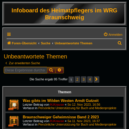
Infoboard des Heimatpflegers im WRG
Braunschweig
Anmelden
S
Foren-Übersicht
Suche
Unbeantwortete Themen
u
Unbeantwortete Themen
c
Zur erweiterten Suche
h
Suche
Erweiterte Suche
e
2
3
4
1
Die Suche ergab 95 Treffer
Nächste
Themen
Was gibts im Wilden Westen Arndt Gutzeit
Letzter Beitrag von
H.Krause
«
So 12. Nov 2023, 16:56
Verfasst in
Persönliche Unterstützung für Buch und Medienprojekte
Braunschweiger Geheimnisse Band 2 2023
Letzter Beitrag von
H.Krause
«
Sa 11. Nov 2023, 16:37
Verfasst in
Persönliche Unterstützung für Buch und Medienprojekte