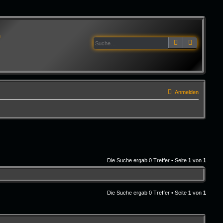
G
Suche
Erweitert
Anmelden
Die Suche ergab 0 Treffer • Seite
1
von
1
Die Suche ergab 0 Treffer • Seite
1
von
1