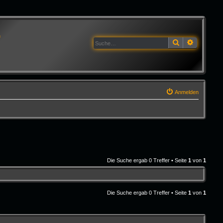
G
Suche
Erweitert
Anmelden
Die Suche ergab 0 Treffer • Seite
1
von
1
Die Suche ergab 0 Treffer • Seite
1
von
1