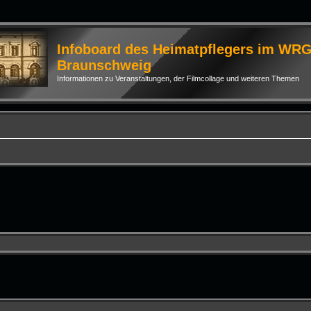
Infoboard des Heimatpflegers im WR
Braunschweig
Informationen zu Veranstaltungen, der Filmcollage und weiteren Themen