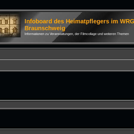
Infoboard des Heimatpflegers im WR
Braunschweig
Informationen zu Veranstaltungen, der Filmcollage und weiteren Themen