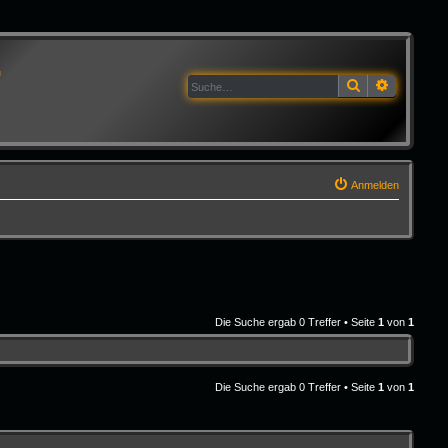
G
Suche
Erweitert
Anmelden
Die Suche ergab 0 Treffer • Seite
1
von
1
Die Suche ergab 0 Treffer • Seite
1
von
1