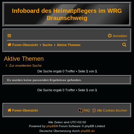
Infoboard des Heimatpflegers im WRG
Braunschweig
Anmelden
S
Foren-Übersicht
Suche
Aktive Themen
u
Aktive Themen
c
Zur erweiterten Suche
h
Die Suche ergab 0 Treffer • Seite
1
von
1
e
Es wurden keine passenden Ergebnisse gefunden.
Die Suche ergab 0 Treffer • Seite
1
von
1
Foren-Übersicht
FAQ
Alle Cookies löschen
Alle Zeiten sind
UTC+02:00
Powered by
phpBB
® Forum Software © phpBB Limited
Deutsche Übersetzung durch
phpBB.de