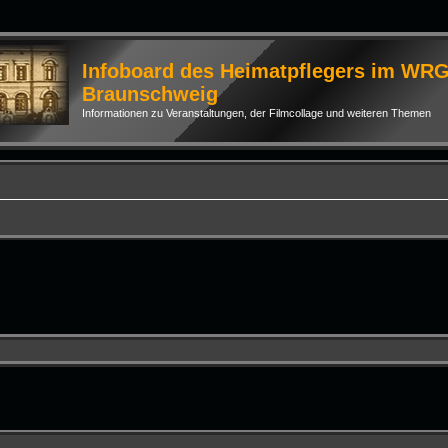
Infoboard des Heimatpflegers im WR
Braunschweig
Informationen zu Veranstaltungen, der Filmcollage und weiteren Themen