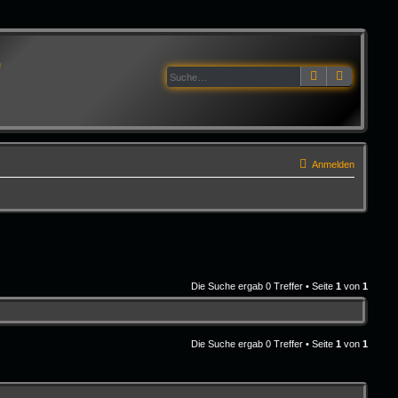
G
Suche
Erweitert
Anmelden
Die Suche ergab 0 Treffer • Seite
1
von
1
Die Suche ergab 0 Treffer • Seite
1
von
1