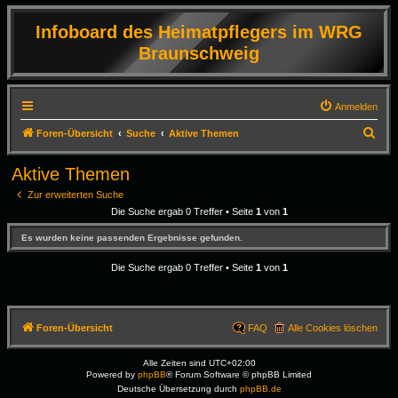
Infoboard des Heimatpflegers im WRG
Braunschweig
Anmelden
S
Foren-Übersicht
Suche
Aktive Themen
u
Aktive Themen
c
Zur erweiterten Suche
h
Die Suche ergab 0 Treffer • Seite
1
von
1
e
Es wurden keine passenden Ergebnisse gefunden.
Die Suche ergab 0 Treffer • Seite
1
von
1
Foren-Übersicht
FAQ
Alle Cookies löschen
Alle Zeiten sind
UTC+02:00
Powered by
phpBB
® Forum Software © phpBB Limited
Deutsche Übersetzung durch
phpBB.de