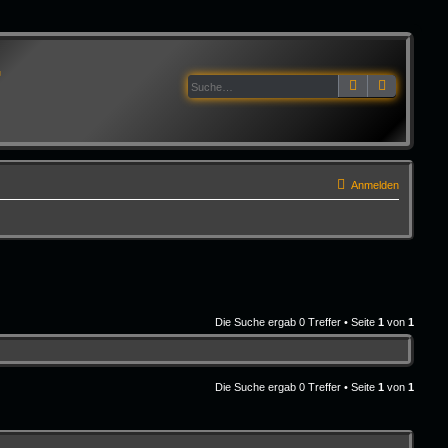
G
Suche
Erweitert
Anmelden
Die Suche ergab 0 Treffer • Seite
1
von
1
Die Suche ergab 0 Treffer • Seite
1
von
1