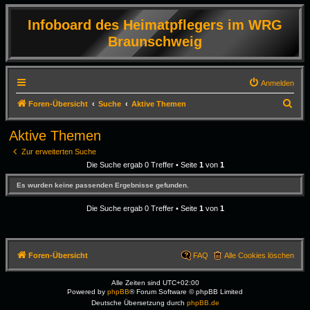
Infoboard des Heimatpflegers im WRG
Braunschweig
Anmelden
S
Foren-Übersicht
Suche
Aktive Themen
u
Aktive Themen
c
Zur erweiterten Suche
h
Die Suche ergab 0 Treffer • Seite
1
von
1
e
Es wurden keine passenden Ergebnisse gefunden.
Die Suche ergab 0 Treffer • Seite
1
von
1
Foren-Übersicht
FAQ
Alle Cookies löschen
Alle Zeiten sind
UTC+02:00
Powered by
phpBB
® Forum Software © phpBB Limited
Deutsche Übersetzung durch
phpBB.de