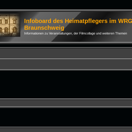
Infoboard des Heimatpflegers im WR
Braunschweig
Informationen zu Veranstaltungen, der Filmcollage und weiteren Themen