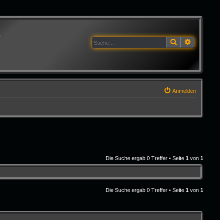
G
Suche
Erweitert
Anmelden
Die Suche ergab 0 Treffer • Seite
1
von
1
Die Suche ergab 0 Treffer • Seite
1
von
1