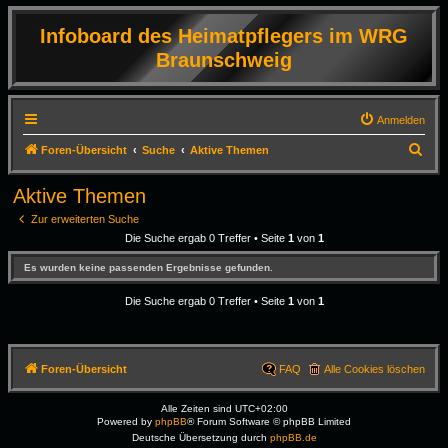
Infoboard des Heimatpflegers im WRG
Braunschweig
Anmelden
S
Foren-Übersicht
Suche
Aktive Themen
u
Aktive Themen
c
Zur erweiterten Suche
h
Die Suche ergab 0 Treffer • Seite
1
von
1
e
Es wurden keine passenden Ergebnisse gefunden.
Die Suche ergab 0 Treffer • Seite
1
von
1
Foren-Übersicht
FAQ
Alle Cookies löschen
Alle Zeiten sind
UTC+02:00
Powered by
phpBB
® Forum Software © phpBB Limited
Deutsche Übersetzung durch
phpBB.de