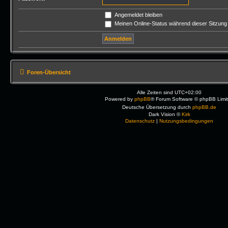
Angemeldet bleiben
Meinen Online-Status während dieser Sitzung
Foren-Übersicht
Alle Zeiten sind
UTC+02:00
Powered by
phpBB
® Forum Software © phpBB Limi
Deutsche Übersetzung durch
phpBB.de
Dark Vision ©
Kirk
Datenschutz
|
Nutzungsbedingungen