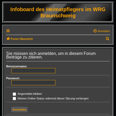
Infoboard des Heimatpflegers im WRG
Braunschweig
Anmelden
S
Foren-Übersicht
u
c
Sie müssen sich anmelden, um in diesem Forum
Beiträge zu zitieren.
h
e
Benutzername:
Passwort:
Angemeldet bleiben
Meinen Online-Status während dieser Sitzung verbergen