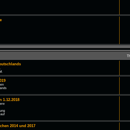
e
T
eutschlands
.
l.
019
gen
lands
n 1.12.2018
iere
tung
 auf
schen 2014 und 2017