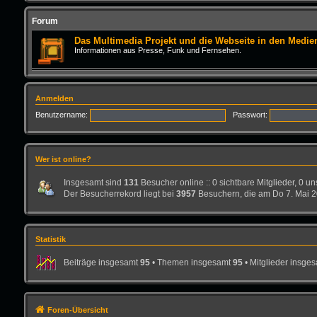
Forum
Das Multimedia Projekt und die Webseite in den Medie
Informationen aus Presse, Funk und Fernsehen.
Anmelden
Benutzername:
Passwort:
Wer ist online?
Insgesamt sind
131
Besucher online :: 0 sichtbare Mitglieder, 0 u
Der Besucherrekord liegt bei
3957
Besuchern, die am Do 7. Mai 20
Statistik
Beiträge insgesamt
95
• Themen insgesamt
95
• Mitglieder insge
Foren-Übersicht