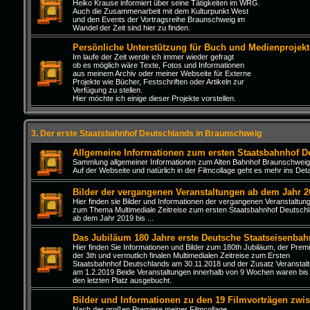
Heiko Krause informiert über seine Tätigkeiten im WRG.
Auch die Zusammenarbeit mit dem Kulturpunkt West
und den Events der Vortragsreihe Braunschweig im
Wandel der Zeit sind hier zu finden.
Persönliche Unterstützung für Buch und Medienprojekt
Im laufe der Zeit werde ich immer wieder gefragt
ob es möglich wäre Texte, Fotos und Informationen
aus meinem Archiv oder meiner Webseite für Externe
Projekte wie Bücher, Festschriften oder Artikeln zur
Verfügung zu stellen.
Hier möchte ich einige dieser Projekte vorstellen.
3. Der erste Staatsbahnhof Deutschlands in Braunschweig
Allgemeine Informationen zum ersten Staatsbahnhof D
Sammlung allgemeiner Informationen zum Alten Bahnhof Braunschweig
Auf der Webseite und natürlich in der Filmcollage geht es mehr ins Detai
Bilder der vergangenen Veranstaltungen ab dem Jahr 2
Hier finden sie Bilder und Informationen der vergangenen Veranstaltun
zum Thema Multimediale Zeitreise zum ersten Staatsbahnhof Deutsch
ab dem Jahr 2019 bis ...
Das Jubiläum 180 Jahre erste Deutsche Staatseisenbah
Hier finden Sie Informationen und Bilder zum 180th Jubiläum, der Prem
der 3th und vermutlich finalen Multimedialen Zeitreise zum Ersten
Staatsbahnhof Deutschlands am 30.11.2018 und der Zusatz Veranstal
am 1.2.2019 Beide Veranstaltungen innerhalb von 9 Wochen waren bis
den letzten Platz ausgebucht.
Bilder und Informationen zu den 19 Filmvorträgen zwi
Nach der großen Premiere meiner Filmcollage