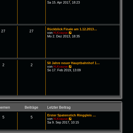
B
g
e
Sa 15. Apr 2017, 18:23
e
u
i
e
t
s
r
t
a
e
g
r
B
Rückblick Finale am 1.12.2013…
e
27
27
N
von
H.Krause
i
e
Mo 2. Dez 2013, 18:35
t
u
r
e
a
s
g
t
e
r
B
50 Jahre neuer Hauptbahnhof 1…
e
2
2
N
von
H.Krause
i
e
So 17. Feb 2019, 13:09
t
u
r
e
a
s
g
t
e
r
B
e
i
t
hemen
Beiträge
Letzter Beitrag
r
a
Erster Spatenstich Ringgleis …
g
5
5
N
von
H.Krause
e
Sa 9. Sep 2017, 10:15
u
e
s