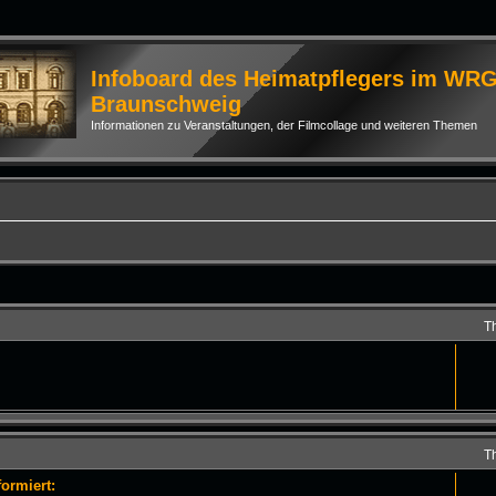
Infoboard des Heimatpflegers im WR
Braunschweig
Informationen zu Veranstaltungen, der Filmcollage und weiteren Themen
T
T
ormiert: