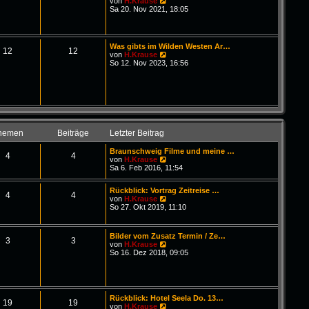
N
von
H.Krause
i
e
Sa 20. Nov 2021, 18:05
t
u
r
e
a
s
g
t
Was gibts im Wilden Westen Ar…
e
12
12
N
von
H.Krause
r
e
So 12. Nov 2023, 16:56
B
u
e
e
i
s
t
t
r
e
a
r
g
B
e
hemen
Beiträge
Letzter Beitrag
i
t
Braunschweig Filme und meine …
r
4
4
N
von
H.Krause
a
e
Sa 6. Feb 2016, 11:54
g
u
e
Rückblick: Vortrag Zeitreise …
s
4
4
N
von
H.Krause
t
e
So 27. Okt 2019, 11:10
e
u
r
e
B
s
e
Bilder vom Zusatz Termin / Ze…
t
3
3
i
N
von
H.Krause
e
t
e
So 16. Dez 2018, 09:05
r
r
u
B
a
e
e
g
s
i
t
t
e
r
Rückblick: Hotel Seela Do. 13…
r
19
19
a
N
von
H.Krause