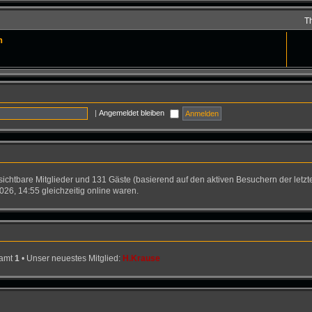
T
n
|
Angemeldet bleiben
nsichtbare Mitglieder und 131 Gäste (basierend auf den aktiven Besuchern der letzt
26, 14:55 gleichzeitig online waren.
samt
1
• Unser neuestes Mitglied:
H.Krause