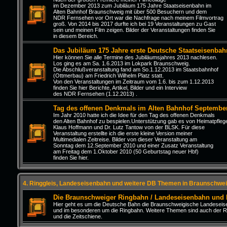
im Dezember 2013 zum Jubiläum 175 Jahre Staatseisenbahn im
Alten Bahnhof Braunschweig mit über 500 Besuchern und dem
NDR Fernsehen vor Ort war die Nachfrage nach meinem Filmvortrag
groß. Von 2014 bis 2017 durfte ich bei 19 Veranstaltungen zu Gast
sein und meinen Film zeigen. Bilder der Veranstaltungen finden Sie
in diesem Bereich.
Das Jubiläum 175 Jahre erste Deutsche Staatseisenbah
Hier können Sie alle Termine des Jubiläumsjahres 2013 nachlesen.
Los ging es am Sa. 1.6.2013 im Lokpark Braunschweig.
Die Abschlußveranstaltung fand am So.1.12.2013 im Staatsbahnhof
(Ottmerbau) am Friedrich Wilhelm Platz statt.
Von den Veranstaltungen im Zeitraum vom 1.6. bis zum 1.12.2013
finden Sie hier Berichte, Artikel, Bilder und ein Interview
des NDR Fernsehen (1.12.2013) .
Tag des offenen Denkmals im Alten Bahnhof Septembe
Im Jahr 2010 hatte ich die Idee für den Tag des offenen Denkmals
den Alten Bahnhof zu bespielen.Unterstützung gab es von Heimatpfleg
Klaus Hoffmann und Dr. Lutz Tantow von der BLSK. Für diese
Veranstaltung erstellte ich die erste kleine Version meiner
Multimedialen Zeitreise. Bilder von dieser Veranstaltung am
Sonntag dem 12.September 2010 und einer Zusatz Veranstaltung
am Freitag dem 1.Oktober 2010 (50 Geburtstag neuer Hbf)
finden Sie hier.
4. Ringgleis, Landeseisenbahn und weitere DB Themen in Braunschwei
Die Braunschweiger Ringbahn / Landeseisenbahn und
Hier geht es um die Deutsche Bahn die Braunschweigische Landesei
und im besonderen um die Ringbahn. Weitere Themen sind auch der R
und die Zeitschiene.