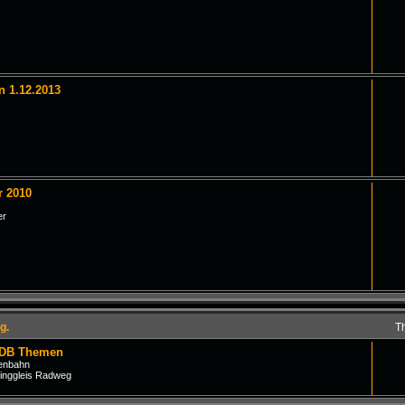
n 1.12.2013
r 2010
er
g.
T
 DB Themen
senbahn
inggleis Radweg