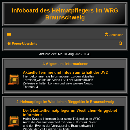
Infoboard des Heimatpflegers im WRG
Braunschweig
Anmelden
S
Foren-Übersicht
u
Aktuelle Zeit: Mo 10. Aug 2026, 11:41
c
1. Allgemeine Informationen
h
e
Aktuelle Termine und Infos zum Erhalt der DVD
Hier bekommen sie Informationen zu den aktuellen
Terminen,wie sie die Video-DVD der Multimedialen
Zeitreise erhalten können und viele weitere News.
Themen:
3
2. Heimatpflege im Westlichen-Ringgebiet in Braunschweig
Der Stadtteilheimatpfleger im Westlichen-Ringgebiet
informiert:
Heiko Krause informiert über seine Tätigkeiten im WRG.
Auch die Zusammenarbeit mit dem Kulturpunkt West
und den Events der Vortragsreihe Braunschweig im
Wandel der Zeit sind hier zu finden.