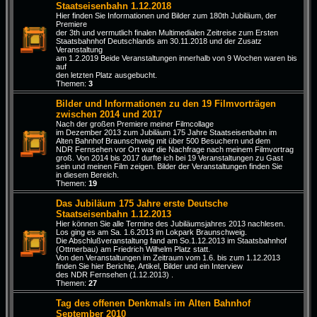
Staatseisenbahn 1.12.2018
Hier finden Sie Informationen und Bilder zum 180th Jubiläum, der
Premiere
der 3th und vermutlich finalen Multimedialen Zeitreise zum Ersten
Staatsbahnhof Deutschlands am 30.11.2018 und der Zusatz
Veranstaltung
am 1.2.2019 Beide Veranstaltungen innerhalb von 9 Wochen waren bis
auf
den letzten Platz ausgebucht.
Themen:
3
Bilder und Informationen zu den 19 Filmvorträgen
zwischen 2014 und 2017
Nach der großen Premiere meiner Filmcollage
im Dezember 2013 zum Jubiläum 175 Jahre Staatseisenbahn im
Alten Bahnhof Braunschweig mit über 500 Besuchern und dem
NDR Fernsehen vor Ort war die Nachfrage nach meinem Filmvortrag
groß. Von 2014 bis 2017 durfte ich bei 19 Veranstaltungen zu Gast
sein und meinen Film zeigen. Bilder der Veranstaltungen finden Sie
in diesem Bereich.
Themen:
19
Das Jubiläum 175 Jahre erste Deutsche
Staatseisenbahn 1.12.2013
Hier können Sie alle Termine des Jubiläumsjahres 2013 nachlesen.
Los ging es am Sa. 1.6.2013 im Lokpark Braunschweig.
Die Abschlußveranstaltung fand am So.1.12.2013 im Staatsbahnhof
(Ottmerbau) am Friedrich Wilhelm Platz statt.
Von den Veranstaltungen im Zeitraum vom 1.6. bis zum 1.12.2013
finden Sie hier Berichte, Artikel, Bilder und ein Interview
des NDR Fernsehen (1.12.2013) .
Themen:
27
Tag des offenen Denkmals im Alten Bahnhof
September 2010