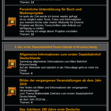
Themen:
13
Persönliche Unterstützung für Buch und
Medienprojekte
Im laufe der Zeit werde ich immer wieder gefragt
ob es möglich wäre Texte, Fotos und Informationen
aus meinem Archiv oder meiner Webseite für Externe
Projekte wie Bücher, Festschriften oder Artikeln zur
Verfügung zu stellen.
Hier möchte ich einige dieser Projekte vorstellen.
Themen:
12
3. Der erste Staatsbahnhof Deutschlands in Braunschweig
Allgemeine Informationen zum ersten Staatsbahnhof
Deutschlands
Sammlung allgemeiner Informationen zum Alten Bahnhof
Braunschweig.
Auf der Webseite und natürlich in der Filmcollage geht es mehr ins
Detail.
Themen:
4
Bilder der vergangenen Veranstaltungen ab dem Jahr
2019
Hier finden sie Bilder und Informationen der vergangenen
Veranstaltungen
zum Thema Multimediale Zeitreise zum ersten Staatsbahnhof
Deutschlands
ab dem Jahr 2019 bis ...
Themen:
4
Das Jubiläum 180 Jahre erste Deutsche