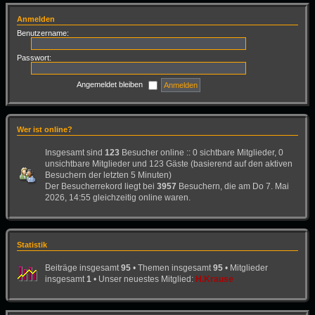
Anmelden
Benutzername:
Passwort:
Angemeldet bleiben
Wer ist online?
Insgesamt sind
123
Besucher online :: 0 sichtbare Mitglieder, 0
unsichtbare Mitglieder und 123 Gäste (basierend auf den aktiven
Besuchern der letzten 5 Minuten)
Der Besucherrekord liegt bei
3957
Besuchern, die am Do 7. Mai
2026, 14:55 gleichzeitig online waren.
Statistik
Beiträge insgesamt
95
• Themen insgesamt
95
• Mitglieder
insgesamt
1
• Unser neuestes Mitglied:
H.Krause