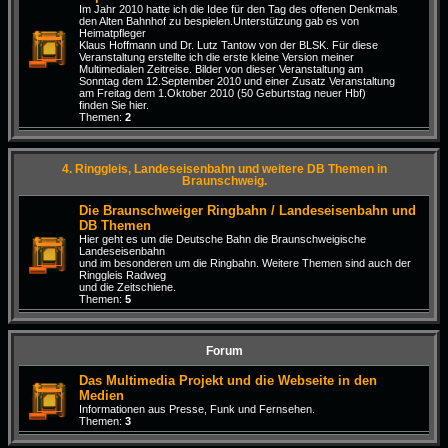
Im Jahr 2010 hatte ich die Idee für den Tag des offenen Denkmals
den Alten Bahnhof zu bespielen.Unterstützung gab es von
Heimatpfleger
Klaus Hoffmann und Dr. Lutz Tantow von der BLSK. Für diese
Veranstaltung erstellte ich die erste kleine Version meiner
Multimedialen Zeitreise. Bilder von dieser Veranstaltung am
Sonntag dem 12.September 2010 und einer Zusatz Veranstaltung
am Freitag dem 1.Oktober 2010 (50 Geburtstag neuer Hbf)
finden Sie hier.
Themen:
2
4. Ringgleis, Landeseisenbahn und weitere DB Themen in
Braunschweig.
Die Braunschweiger Ringbahn / Landeseisenbahn und
DB Themen
Hier geht es um die Deutsche Bahn die Braunschweigische
Landeseisenbahn
und im besonderen um die Ringbahn. Weitere Themen sind auch der
Ringgleis Radweg
und die Zeitschiene.
Themen:
5
Forum
Das Multimedia Projekt und die Webseite in den
Medien
Informationen aus Presse, Funk und Fernsehen.
Themen:
3