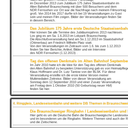
im Dezember 2013 zum Jubiläum 175 Jahre Staatseisenbahn im
Alten Bahnhof Braunschweig mit über 500 Besuchern und dem
NDR Fernsehen vor Ort war die Nachfrage nach meinem Filmvortrag
groß. Von 2014 bis 2017 durfte ich bei 19 Veranstaltungen zu Gast
sein und meinen Film zeigen. Bilder der Veranstaltungen finden Sie
in diesem Bereich.
Das Jubiläum 175 Jahre erste Deutsche Staatseisenbah
Hier können Sie alle Termine des Jubiläumsjahres 2013 nachlesen.
Los ging es am Sa. 1.6.2013 im Lokpark Braunschweig.
Die Abschlußveranstaltung fand am So.1.12.2013 im Staatsbahnhof
(Ottmerbau) am Friedrich Wilhelm Platz statt.
Von den Veranstaltungen im Zeitraum vom 1.6. bis zum 1.12.2013
finden Sie hier Berichte, Artikel, Bilder und ein Interview
des NDR Fernsehen (1.12.2013) .
Tag des offenen Denkmals im Alten Bahnhof Septembe
Im Jahr 2010 hatte ich die Idee für den Tag des offenen Denkmals
den Alten Bahnhof zu bespielen.Unterstützung gab es von Heimatpfleg
Klaus Hoffmann und Dr. Lutz Tantow von der BLSK. Für diese
Veranstaltung erstellte ich die erste kleine Version meiner
Multimedialen Zeitreise. Bilder von dieser Veranstaltung am
Sonntag dem 12.September 2010 und einer Zusatz Veranstaltung
am Freitag dem 1.Oktober 2010 (50 Geburtstag neuer Hbf)
finden Sie hier.
4. Ringgleis, Landeseisenbahn und weitere DB Themen in Braunschwei
Die Braunschweiger Ringbahn / Landeseisenbahn und
Hier geht es um die Deutsche Bahn die Braunschweigische Landesei
und im besonderen um die Ringbahn. Weitere Themen sind auch der R
und die Zeitschiene.