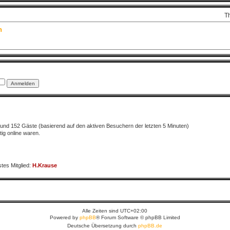
T
n
er und 152 Gäste (basierend auf den aktiven Besuchern der letzten 5 Minuten)
ig online waren.
tes Mitglied:
H.Krause
Alle Zeiten sind
UTC+02:00
Powered by
phpBB
® Forum Software © phpBB Limited
Deutsche Übersetzung durch
phpBB.de