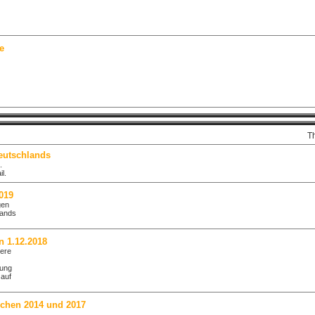
e
T
eutschlands
.
l.
019
gen
lands
n 1.12.2018
iere
tung
 auf
schen 2014 und 2017