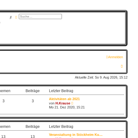
Suche
Erweiterte Suche
G
Anmelden
S
u
Aktuelle Zeit: So 9. Aug 2026, 15:12
c
h
hemen
Beiträge
Letzter Beitrag
e
Aktivitäten ab 2021
3
3
N
von
H.Krause
e
Mo 21. Dez 2020, 15:21
u
e
s
t
e
hemen
Beiträge
Letzter Beitrag
r
B
Veranstaltung in Stöckheim Ku…
e
13
13