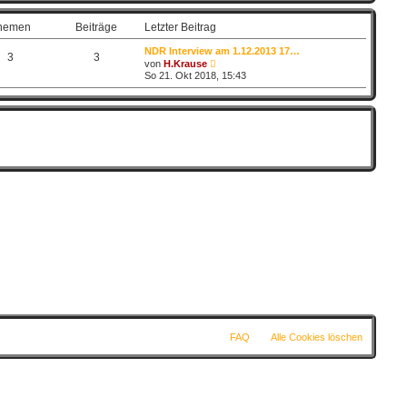
t
e
hemen
Beiträge
Letzter Beitrag
r
B
NDR Interview am 1.12.2013 17…
e
3
3
N
von
H.Krause
i
e
So 21. Okt 2018, 15:43
t
u
r
e
a
s
g
t
e
r
B
e
i
t
r
a
g
FAQ
Alle Cookies löschen