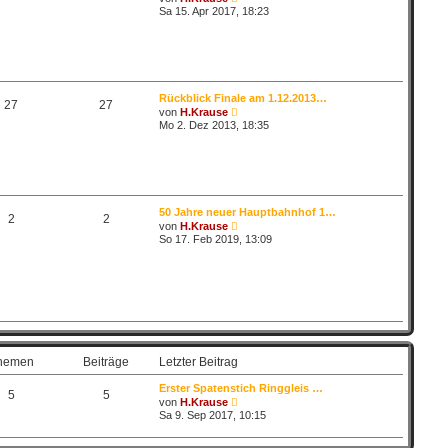
B
g
e
Sa 15. Apr 2017, 18:23
e
u
i
e
t
s
r
t
a
e
g
r
B
Rückblick Finale am 1.12.2013…
e
27
27
N
von
H.Krause
i
e
Mo 2. Dez 2013, 18:35
t
u
r
e
a
s
g
t
e
r
B
50 Jahre neuer Hauptbahnhof 1…
e
2
2
N
von
H.Krause
i
e
So 17. Feb 2019, 13:09
t
u
r
e
a
s
g
t
e
r
B
e
i
t
hemen
Beiträge
Letzter Beitrag
r
a
Erster Spatenstich Ringgleis …
g
5
5
N
von
H.Krause
e
Sa 9. Sep 2017, 10:15
u
e
s