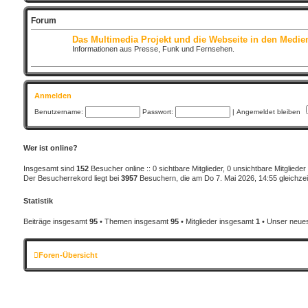
Forum
Das Multimedia Projekt und die Webseite in den Medie
Informationen aus Presse, Funk und Fernsehen.
Anmelden
Benutzername:
Passwort:
|
Angemeldet bleiben
Wer ist online?
Insgesamt sind
152
Besucher online :: 0 sichtbare Mitglieder, 0 unsichtbare Mitglied
Der Besucherrekord liegt bei
3957
Besuchern, die am Do 7. Mai 2026, 14:55 gleichzeit
Statistik
Beiträge insgesamt
95
• Themen insgesamt
95
• Mitglieder insgesamt
1
• Unser neues
Foren-Übersicht