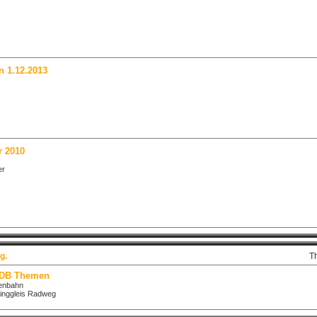
n 1.12.2013
r 2010
er
g.
T
 DB Themen
senbahn
inggleis Radweg