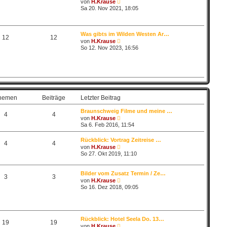
N
von
H.Krause
i
e
Sa 20. Nov 2021, 18:05
t
u
r
e
a
s
g
t
Was gibts im Wilden Westen Ar…
e
12
12
N
von
H.Krause
r
e
So 12. Nov 2023, 16:56
B
u
e
e
i
s
t
t
r
e
a
r
g
B
e
hemen
Beiträge
Letzter Beitrag
i
t
Braunschweig Filme und meine …
r
4
4
N
von
H.Krause
a
e
Sa 6. Feb 2016, 11:54
g
u
e
Rückblick: Vortrag Zeitreise …
s
4
4
N
von
H.Krause
t
e
e
So 27. Okt 2019, 11:10
u
r
e
B
s
e
Bilder vom Zusatz Termin / Ze…
t
3
3
i
N
von
H.Krause
e
t
e
So 16. Dez 2018, 09:05
r
r
u
B
a
e
e
g
s
i
t
t
e
r
Rückblick: Hotel Seela Do. 13…
r
19
19
a
N
von
H.Krause