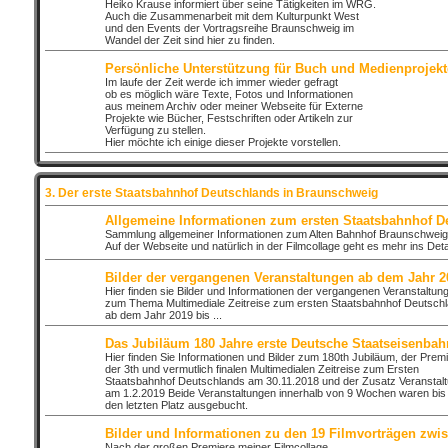
Heiko Krause informiert über seine Tätigkeiten im WRG.
Auch die Zusammenarbeit mit dem Kulturpunkt West
und den Events der Vortragsreihe Braunschweig im
Wandel der Zeit sind hier zu finden.
Persönliche Unterstützung für Buch und Medienprojekt
Im laufe der Zeit werde ich immer wieder gefragt
ob es möglich wäre Texte, Fotos und Informationen
aus meinem Archiv oder meiner Webseite für Externe
Projekte wie Bücher, Festschriften oder Artikeln zur
Verfügung zu stellen.
Hier möchte ich einige dieser Projekte vorstellen.
3. Der erste Staatsbahnhof Deutschlands in Braunschweig
Allgemeine Informationen zum ersten Staatsbahnhof D
Sammlung allgemeiner Informationen zum Alten Bahnhof Braunschweig
Auf der Webseite und natürlich in der Filmcollage geht es mehr ins Detai
Bilder der vergangenen Veranstaltungen ab dem Jahr 2
Hier finden sie Bilder und Informationen der vergangenen Veranstaltun
zum Thema Multimediale Zeitreise zum ersten Staatsbahnhof Deutsch
ab dem Jahr 2019 bis ...
Das Jubiläum 180 Jahre erste Deutsche Staatseisenbah
Hier finden Sie Informationen und Bilder zum 180th Jubiläum, der Prem
der 3th und vermutlich finalen Multimedialen Zeitreise zum Ersten
Staatsbahnhof Deutschlands am 30.11.2018 und der Zusatz Veranstal
am 1.2.2019 Beide Veranstaltungen innerhalb von 9 Wochen waren bis
den letzten Platz ausgebucht.
Bilder und Informationen zu den 19 Filmvorträgen zwi
Nach der großen Premiere meiner Filmcollage