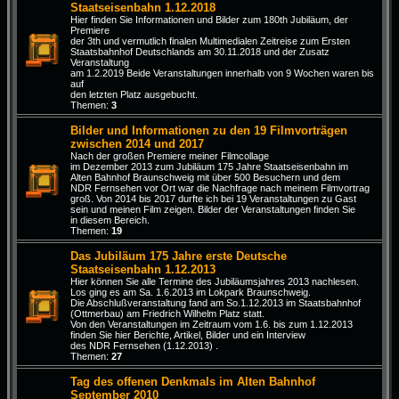
Staatseisenbahn 1.12.2018
Hier finden Sie Informationen und Bilder zum 180th Jubiläum, der
Premiere
der 3th und vermutlich finalen Multimedialen Zeitreise zum Ersten
Staatsbahnhof Deutschlands am 30.11.2018 und der Zusatz
Veranstaltung
am 1.2.2019 Beide Veranstaltungen innerhalb von 9 Wochen waren bis
auf
den letzten Platz ausgebucht.
Themen:
3
Bilder und Informationen zu den 19 Filmvorträgen
zwischen 2014 und 2017
Nach der großen Premiere meiner Filmcollage
im Dezember 2013 zum Jubiläum 175 Jahre Staatseisenbahn im
Alten Bahnhof Braunschweig mit über 500 Besuchern und dem
NDR Fernsehen vor Ort war die Nachfrage nach meinem Filmvortrag
groß. Von 2014 bis 2017 durfte ich bei 19 Veranstaltungen zu Gast
sein und meinen Film zeigen. Bilder der Veranstaltungen finden Sie
in diesem Bereich.
Themen:
19
Das Jubiläum 175 Jahre erste Deutsche
Staatseisenbahn 1.12.2013
Hier können Sie alle Termine des Jubiläumsjahres 2013 nachlesen.
Los ging es am Sa. 1.6.2013 im Lokpark Braunschweig.
Die Abschlußveranstaltung fand am So.1.12.2013 im Staatsbahnhof
(Ottmerbau) am Friedrich Wilhelm Platz statt.
Von den Veranstaltungen im Zeitraum vom 1.6. bis zum 1.12.2013
finden Sie hier Berichte, Artikel, Bilder und ein Interview
des NDR Fernsehen (1.12.2013) .
Themen:
27
Tag des offenen Denkmals im Alten Bahnhof
September 2010