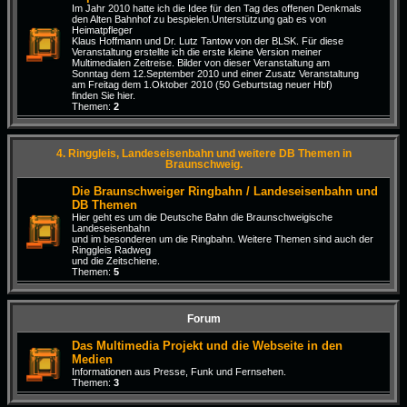
Im Jahr 2010 hatte ich die Idee für den Tag des offenen Denkmals
den Alten Bahnhof zu bespielen.Unterstützung gab es von
Heimatpfleger
Klaus Hoffmann und Dr. Lutz Tantow von der BLSK. Für diese
Veranstaltung erstellte ich die erste kleine Version meiner
Multimedialen Zeitreise. Bilder von dieser Veranstaltung am
Sonntag dem 12.September 2010 und einer Zusatz Veranstaltung
am Freitag dem 1.Oktober 2010 (50 Geburtstag neuer Hbf)
finden Sie hier.
Themen:
2
4. Ringgleis, Landeseisenbahn und weitere DB Themen in
Braunschweig.
Die Braunschweiger Ringbahn / Landeseisenbahn und
DB Themen
Hier geht es um die Deutsche Bahn die Braunschweigische
Landeseisenbahn
und im besonderen um die Ringbahn. Weitere Themen sind auch der
Ringgleis Radweg
und die Zeitschiene.
Themen:
5
Forum
Das Multimedia Projekt und die Webseite in den
Medien
Informationen aus Presse, Funk und Fernsehen.
Themen:
3