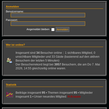
Anmelden
Benutzername:
Passwort:
Angemeldet bleiben
Wer ist online?
Insgesamt sind
34
Besucher online :: 1 sichtbares Mitglied, 0
unsichtbare Mitglieder und 33 Gäste (basierend auf den aktiven
Besuchern der letzten 5 Minuten)
Der Besucherrekord liegt bei
3957
Besuchern, die am Do 7. Mai
2026, 14:55 gleichzeitig online waren.
Statistik
Beiträge insgesamt
95
• Themen insgesamt
95
• Mitglieder
insgesamt
1
• Unser neuestes Mitglied:
H.Krause