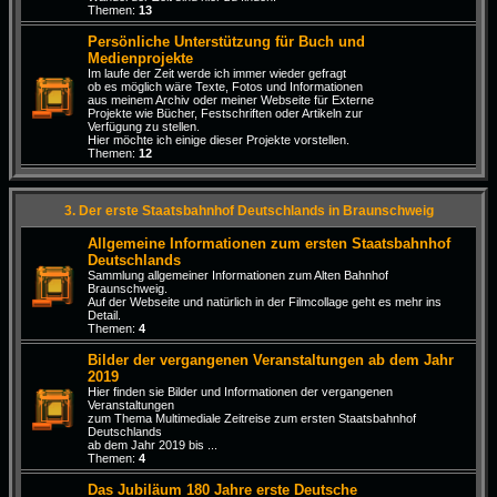
Themen:
13
Persönliche Unterstützung für Buch und
Medienprojekte
Im laufe der Zeit werde ich immer wieder gefragt
ob es möglich wäre Texte, Fotos und Informationen
aus meinem Archiv oder meiner Webseite für Externe
Projekte wie Bücher, Festschriften oder Artikeln zur
Verfügung zu stellen.
Hier möchte ich einige dieser Projekte vorstellen.
Themen:
12
3. Der erste Staatsbahnhof Deutschlands in Braunschweig
Allgemeine Informationen zum ersten Staatsbahnhof
Deutschlands
Sammlung allgemeiner Informationen zum Alten Bahnhof
Braunschweig.
Auf der Webseite und natürlich in der Filmcollage geht es mehr ins
Detail.
Themen:
4
Bilder der vergangenen Veranstaltungen ab dem Jahr
2019
Hier finden sie Bilder und Informationen der vergangenen
Veranstaltungen
zum Thema Multimediale Zeitreise zum ersten Staatsbahnhof
Deutschlands
ab dem Jahr 2019 bis ...
Themen:
4
Das Jubiläum 180 Jahre erste Deutsche