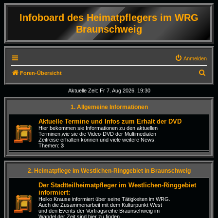
Infoboard des Heimatpflegers im WRG
Braunschweig
Anmelden
S
Foren-Übersicht
u
Aktuelle Zeit: Fr 7. Aug 2026, 19:30
c
1. Allgemeine Informationen
h
e
Aktuelle Termine und Infos zum Erhalt der DVD
Hier bekommen sie Informationen zu den aktuellen
Terminen,wie sie die Video-DVD der Multimedialen
Zeitreise erhalten können und viele weitere News.
Themen:
3
2. Heimatpflege im Westlichen-Ringgebiet in Braunschweig
Der Stadtteilheimatpfleger im Westlichen-Ringgebiet
informiert:
Heiko Krause informiert über seine Tätigkeiten im WRG.
Auch die Zusammenarbeit mit dem Kulturpunkt West
und den Events der Vortragsreihe Braunschweig im
Wandel der Zeit sind hier zu finden.