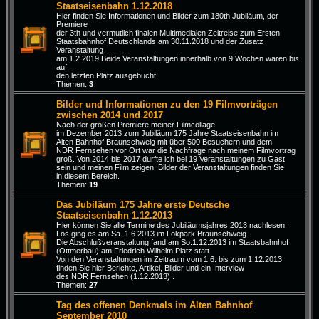
Staatseisenbahn 1.12.2018
Hier finden Sie Informationen und Bilder zum 180th Jubiläum, der
Premiere
der 3th und vermutlich finalen Multimedialen Zeitreise zum Ersten
Staatsbahnhof Deutschlands am 30.11.2018 und der Zusatz
Veranstaltung
am 1.2.2019 Beide Veranstaltungen innerhalb von 9 Wochen waren bis
auf
den letzten Platz ausgebucht.
Themen:
3
Bilder und Informationen zu den 19 Filmvorträgen
zwischen 2014 und 2017
Nach der großen Premiere meiner Filmcollage
im Dezember 2013 zum Jubiläum 175 Jahre Staatseisenbahn im
Alten Bahnhof Braunschweig mit über 500 Besuchern und dem
NDR Fernsehen vor Ort war die Nachfrage nach meinem Filmvortrag
groß. Von 2014 bis 2017 durfte ich bei 19 Veranstaltungen zu Gast
sein und meinen Film zeigen. Bilder der Veranstaltungen finden Sie
in diesem Bereich.
Themen:
19
Das Jubiläum 175 Jahre erste Deutsche
Staatseisenbahn 1.12.2013
Hier können Sie alle Termine des Jubiläumsjahres 2013 nachlesen.
Los ging es am Sa. 1.6.2013 im Lokpark Braunschweig.
Die Abschlußveranstaltung fand am So.1.12.2013 im Staatsbahnhof
(Ottmerbau) am Friedrich Wilhelm Platz statt.
Von den Veranstaltungen im Zeitraum vom 1.6. bis zum 1.12.2013
finden Sie hier Berichte, Artikel, Bilder und ein Interview
des NDR Fernsehen (1.12.2013) .
Themen:
27
Tag des offenen Denkmals im Alten Bahnhof
September 2010