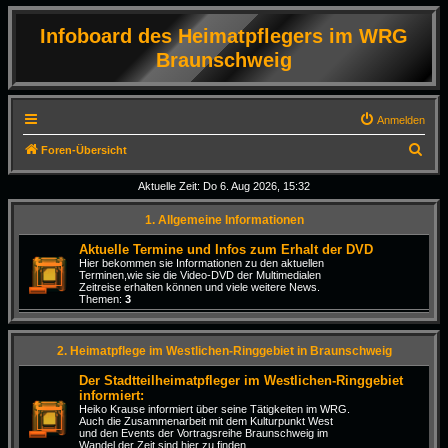
Infoboard des Heimatpflegers im WRG
Braunschweig
Anmelden
S
Foren-Übersicht
u
Aktuelle Zeit: Do 6. Aug 2026, 15:32
c
1. Allgemeine Informationen
h
e
Aktuelle Termine und Infos zum Erhalt der DVD
Hier bekommen sie Informationen zu den aktuellen
Terminen,wie sie die Video-DVD der Multimedialen
Zeitreise erhalten können und viele weitere News.
Themen:
3
2. Heimatpflege im Westlichen-Ringgebiet in Braunschweig
Der Stadtteilheimatpfleger im Westlichen-Ringgebiet
informiert:
Heiko Krause informiert über seine Tätigkeiten im WRG.
Auch die Zusammenarbeit mit dem Kulturpunkt West
und den Events der Vortragsreihe Braunschweig im
Wandel der Zeit sind hier zu finden.