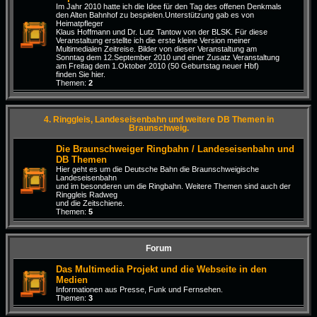
Im Jahr 2010 hatte ich die Idee für den Tag des offenen Denkmals
den Alten Bahnhof zu bespielen.Unterstützung gab es von
Heimatpfleger
Klaus Hoffmann und Dr. Lutz Tantow von der BLSK. Für diese
Veranstaltung erstellte ich die erste kleine Version meiner
Multimedialen Zeitreise. Bilder von dieser Veranstaltung am
Sonntag dem 12.September 2010 und einer Zusatz Veranstaltung
am Freitag dem 1.Oktober 2010 (50 Geburtstag neuer Hbf)
finden Sie hier.
Themen:
2
4. Ringgleis, Landeseisenbahn und weitere DB Themen in
Braunschweig.
Die Braunschweiger Ringbahn / Landeseisenbahn und
DB Themen
Hier geht es um die Deutsche Bahn die Braunschweigische
Landeseisenbahn
und im besonderen um die Ringbahn. Weitere Themen sind auch der
Ringgleis Radweg
und die Zeitschiene.
Themen:
5
Forum
Das Multimedia Projekt und die Webseite in den
Medien
Informationen aus Presse, Funk und Fernsehen.
Themen:
3