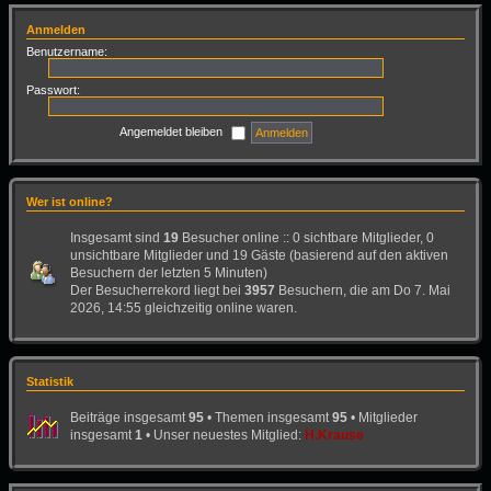
Anmelden
Benutzername:
Passwort:
Angemeldet bleiben
Wer ist online?
Insgesamt sind
19
Besucher online :: 0 sichtbare Mitglieder, 0
unsichtbare Mitglieder und 19 Gäste (basierend auf den aktiven
Besuchern der letzten 5 Minuten)
Der Besucherrekord liegt bei
3957
Besuchern, die am Do 7. Mai
2026, 14:55 gleichzeitig online waren.
Statistik
Beiträge insgesamt
95
• Themen insgesamt
95
• Mitglieder
insgesamt
1
• Unser neuestes Mitglied:
H.Krause