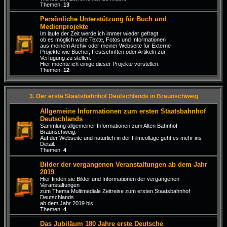
Themen:
13
Persönliche Unterstützung für Buch und
Medienprojekte
Im laufe der Zeit werde ich immer wieder gefragt
ob es möglich wäre Texte, Fotos und Informationen
aus meinem Archiv oder meiner Webseite für Externe
Projekte wie Bücher, Festschriften oder Artikeln zur
Verfügung zu stellen.
Hier möchte ich einige dieser Projekte vorstellen.
Themen:
12
3. Der erste Staatsbahnhof Deutschlands in Braunschweig
Allgemeine Informationen zum ersten Staatsbahnhof
Deutschlands
Sammlung allgemeiner Informationen zum Alten Bahnhof
Braunschweig.
Auf der Webseite und natürlich in der Filmcollage geht es mehr ins
Detail.
Themen:
4
Bilder der vergangenen Veranstaltungen ab dem Jahr
2019
Hier finden sie Bilder und Informationen der vergangenen
Veranstaltungen
zum Thema Multimediale Zeitreise zum ersten Staatsbahnhof
Deutschlands
ab dem Jahr 2019 bis ...
Themen:
4
Das Jubiläum 180 Jahre erste Deutsche