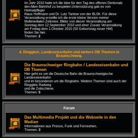
Im Jahr 2010 hatte ich die Idee für den Tag des offenen Denkmals
den Alten Bahnhof zu bespielen.Unterstützung gab es von
Heimatpfleger
Klaus Hoffmann und Dr. Lutz Tantow von der BLSK. Für diese
Veranstaltung erstellte ich die erste kleine Version meiner
Multimedialen Zeitreise. Bilder von dieser Veranstaltung am
Sonntag dem 12.September 2010 und einer Zusatz Veranstaltung
am Freitag dem 1.Oktober 2010 (50 Geburtstag neuer Hbf)
finden Sie hier.
Themen:
2
4. Ringgleis, Landeseisenbahn und weitere DB Themen in
Braunschweig.
Die Braunschweiger Ringbahn / Landeseisenbahn und
DB Themen
Hier geht es um die Deutsche Bahn die Braunschweigische
Landeseisenbahn
und im besonderen um die Ringbahn. Weitere Themen sind auch der
Ringgleis Radweg
und die Zeitschiene.
Themen:
5
Forum
Das Multimedia Projekt und die Webseite in den
Medien
Informationen aus Presse, Funk und Fernsehen.
Themen:
3