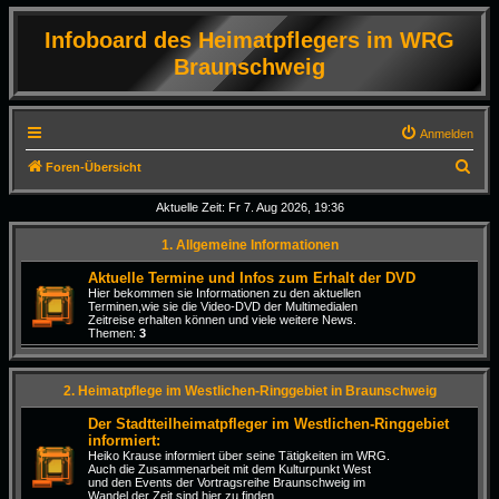
Infoboard des Heimatpflegers im WRG
Braunschweig
Anmelden
S
Foren-Übersicht
u
Aktuelle Zeit: Fr 7. Aug 2026, 19:36
c
1. Allgemeine Informationen
h
e
Aktuelle Termine und Infos zum Erhalt der DVD
Hier bekommen sie Informationen zu den aktuellen
Terminen,wie sie die Video-DVD der Multimedialen
Zeitreise erhalten können und viele weitere News.
Themen:
3
2. Heimatpflege im Westlichen-Ringgebiet in Braunschweig
Der Stadtteilheimatpfleger im Westlichen-Ringgebiet
informiert:
Heiko Krause informiert über seine Tätigkeiten im WRG.
Auch die Zusammenarbeit mit dem Kulturpunkt West
und den Events der Vortragsreihe Braunschweig im
Wandel der Zeit sind hier zu finden.