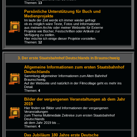
Themen:
13
Persönliche Unterstützung für Buch und
Medienprojekte
Im laufe der Zeit werde ich immer wieder gefragt
ob es möglich wäre Texte, Fotos und Informationen
aus meinem Archiv oder meiner Webseite für Externe
Projekte wie Bücher, Festschriften oder Artikeln zur
Verfügung zu stellen.
Hier möchte ich einige dieser Projekte vorstellen.
Themen:
12
3. Der erste Staatsbahnhof Deutschlands in Braunschweig
Allgemeine Informationen zum ersten Staatsbahnhof
Deutschlands
Sammlung allgemeiner Informationen zum Alten Bahnhof
Braunschweig.
Auf der Webseite und natürlich in der Filmcollage geht es mehr ins
Detail.
Themen:
4
Bilder der vergangenen Veranstaltungen ab dem Jahr
2019
Hier finden sie Bilder und Informationen der vergangenen
Veranstaltungen
zum Thema Multimediale Zeitreise zum ersten Staatsbahnhof
Deutschlands
ab dem Jahr 2019 bis ...
Themen:
4
Das Jubiläum 180 Jahre erste Deutsche