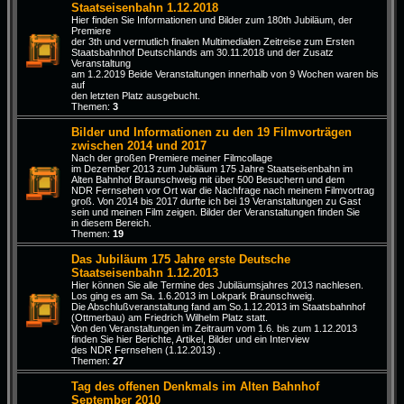
Staatseisenbahn 1.12.2018
Hier finden Sie Informationen und Bilder zum 180th Jubiläum, der
Premiere
der 3th und vermutlich finalen Multimedialen Zeitreise zum Ersten
Staatsbahnhof Deutschlands am 30.11.2018 und der Zusatz
Veranstaltung
am 1.2.2019 Beide Veranstaltungen innerhalb von 9 Wochen waren bis
auf
den letzten Platz ausgebucht.
Themen:
3
Bilder und Informationen zu den 19 Filmvorträgen
zwischen 2014 und 2017
Nach der großen Premiere meiner Filmcollage
im Dezember 2013 zum Jubiläum 175 Jahre Staatseisenbahn im
Alten Bahnhof Braunschweig mit über 500 Besuchern und dem
NDR Fernsehen vor Ort war die Nachfrage nach meinem Filmvortrag
groß. Von 2014 bis 2017 durfte ich bei 19 Veranstaltungen zu Gast
sein und meinen Film zeigen. Bilder der Veranstaltungen finden Sie
in diesem Bereich.
Themen:
19
Das Jubiläum 175 Jahre erste Deutsche
Staatseisenbahn 1.12.2013
Hier können Sie alle Termine des Jubiläumsjahres 2013 nachlesen.
Los ging es am Sa. 1.6.2013 im Lokpark Braunschweig.
Die Abschlußveranstaltung fand am So.1.12.2013 im Staatsbahnhof
(Ottmerbau) am Friedrich Wilhelm Platz statt.
Von den Veranstaltungen im Zeitraum vom 1.6. bis zum 1.12.2013
finden Sie hier Berichte, Artikel, Bilder und ein Interview
des NDR Fernsehen (1.12.2013) .
Themen:
27
Tag des offenen Denkmals im Alten Bahnhof
September 2010