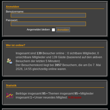
Anmelden
Benutzername:
Passwort:
Angemeldet bleiben
Wer ist online?
Insgesamt sind
139
Besucher online :: 0 sichtbare Mitglieder, 0
unsichtbare Mitglieder und 139 Gäste (basierend auf den aktiven
Besuchern der letzten 5 Minuten)
Der Besucherrekord liegt bei
3957
Besuchern, die am Do 7. Mai
2026, 14:55 gleichzeitig online waren.
Statistik
Beiträge insgesamt
95
• Themen insgesamt
95
• Mitglieder
insgesamt
1
• Unser neuestes Mitglied:
H.Krause