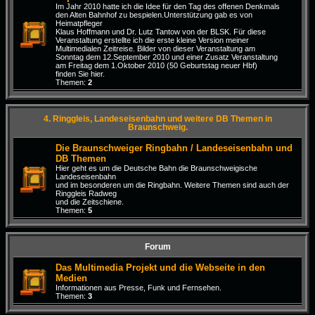
Im Jahr 2010 hatte ich die Idee für den Tag des offenen Denkmals
den Alten Bahnhof zu bespielen.Unterstützung gab es von
Heimatpfleger
Klaus Hoffmann und Dr. Lutz Tantow von der BLSK. Für diese
Veranstaltung erstellte ich die erste kleine Version meiner
Multimedialen Zeitreise. Bilder von dieser Veranstaltung am
Sonntag dem 12.September 2010 und einer Zusatz Veranstaltung
am Freitag dem 1.Oktober 2010 (50 Geburtstag neuer Hbf)
finden Sie hier.
Themen:
2
4. Ringgleis, Landeseisenbahn und weitere DB Themen in
Braunschweig.
Die Braunschweiger Ringbahn / Landeseisenbahn und
DB Themen
Hier geht es um die Deutsche Bahn die Braunschweigische
Landeseisenbahn
und im besonderen um die Ringbahn. Weitere Themen sind auch der
Ringgleis Radweg
und die Zeitschiene.
Themen:
5
Forum
Das Multimedia Projekt und die Webseite in den
Medien
Informationen aus Presse, Funk und Fernsehen.
Themen:
3