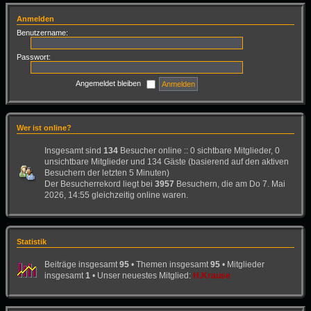
Anmelden
Benutzername:
Passwort:
Angemeldet bleiben
Wer ist online?
Insgesamt sind
134
Besucher online :: 0 sichtbare Mitglieder, 0
unsichtbare Mitglieder und 134 Gäste (basierend auf den aktiven
Besuchern der letzten 5 Minuten)
Der Besucherrekord liegt bei
3957
Besuchern, die am Do 7. Mai
2026, 14:55 gleichzeitig online waren.
Statistik
Beiträge insgesamt
95
• Themen insgesamt
95
• Mitglieder
insgesamt
1
• Unser neuestes Mitglied:
H.Krause