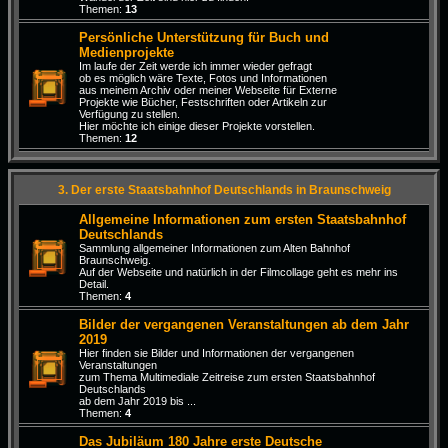
Themen:
13
Persönliche Unterstützung für Buch und
Medienprojekte
Im laufe der Zeit werde ich immer wieder gefragt
ob es möglich wäre Texte, Fotos und Informationen
aus meinem Archiv oder meiner Webseite für Externe
Projekte wie Bücher, Festschriften oder Artikeln zur
Verfügung zu stellen.
Hier möchte ich einige dieser Projekte vorstellen.
Themen:
12
3. Der erste Staatsbahnhof Deutschlands in Braunschweig
Allgemeine Informationen zum ersten Staatsbahnhof
Deutschlands
Sammlung allgemeiner Informationen zum Alten Bahnhof
Braunschweig.
Auf der Webseite und natürlich in der Filmcollage geht es mehr ins
Detail.
Themen:
4
Bilder der vergangenen Veranstaltungen ab dem Jahr
2019
Hier finden sie Bilder und Informationen der vergangenen
Veranstaltungen
zum Thema Multimediale Zeitreise zum ersten Staatsbahnhof
Deutschlands
ab dem Jahr 2019 bis ...
Themen:
4
Das Jubiläum 180 Jahre erste Deutsche