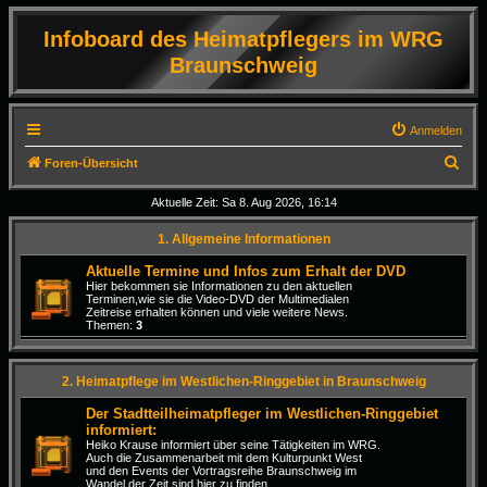
Infoboard des Heimatpflegers im WRG
Braunschweig
Anmelden
S
Foren-Übersicht
u
Aktuelle Zeit: Sa 8. Aug 2026, 16:14
c
1. Allgemeine Informationen
h
e
Aktuelle Termine und Infos zum Erhalt der DVD
Hier bekommen sie Informationen zu den aktuellen
Terminen,wie sie die Video-DVD der Multimedialen
Zeitreise erhalten können und viele weitere News.
Themen:
3
2. Heimatpflege im Westlichen-Ringgebiet in Braunschweig
Der Stadtteilheimatpfleger im Westlichen-Ringgebiet
informiert:
Heiko Krause informiert über seine Tätigkeiten im WRG.
Auch die Zusammenarbeit mit dem Kulturpunkt West
und den Events der Vortragsreihe Braunschweig im
Wandel der Zeit sind hier zu finden.