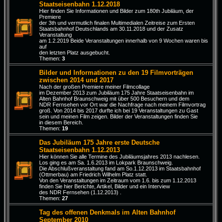
Staatseisenbahn 1.12.2018
Hier finden Sie Informationen und Bilder zum 180th Jubiläum, der
Premiere
der 3th und vermutlich finalen Multimedialen Zeitreise zum Ersten
Staatsbahnhof Deutschlands am 30.11.2018 und der Zusatz
Veranstaltung
am 1.2.2019 Beide Veranstaltungen innerhalb von 9 Wochen waren bis
auf
den letzten Platz ausgebucht.
Themen:
3
Bilder und Informationen zu den 19 Filmvorträgen
zwischen 2014 und 2017
Nach der großen Premiere meiner Filmcollage
im Dezember 2013 zum Jubiläum 175 Jahre Staatseisenbahn im
Alten Bahnhof Braunschweig mit über 500 Besuchern und dem
NDR Fernsehen vor Ort war die Nachfrage nach meinem Filmvortrag
groß. Von 2014 bis 2017 durfte ich bei 19 Veranstaltungen zu Gast
sein und meinen Film zeigen. Bilder der Veranstaltungen finden Sie
in diesem Bereich.
Themen:
19
Das Jubiläum 175 Jahre erste Deutsche
Staatseisenbahn 1.12.2013
Hier können Sie alle Termine des Jubiläumsjahres 2013 nachlesen.
Los ging es am Sa. 1.6.2013 im Lokpark Braunschweig.
Die Abschlußveranstaltung fand am So.1.12.2013 im Staatsbahnhof
(Ottmerbau) am Friedrich Wilhelm Platz statt.
Von den Veranstaltungen im Zeitraum vom 1.6. bis zum 1.12.2013
finden Sie hier Berichte, Artikel, Bilder und ein Interview
des NDR Fernsehen (1.12.2013) .
Themen:
27
Tag des offenen Denkmals im Alten Bahnhof
September 2010