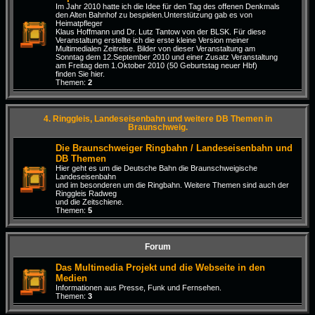
Im Jahr 2010 hatte ich die Idee für den Tag des offenen Denkmals
den Alten Bahnhof zu bespielen.Unterstützung gab es von
Heimatpfleger
Klaus Hoffmann und Dr. Lutz Tantow von der BLSK. Für diese
Veranstaltung erstellte ich die erste kleine Version meiner
Multimedialen Zeitreise. Bilder von dieser Veranstaltung am
Sonntag dem 12.September 2010 und einer Zusatz Veranstaltung
am Freitag dem 1.Oktober 2010 (50 Geburtstag neuer Hbf)
finden Sie hier.
Themen:
2
4. Ringgleis, Landeseisenbahn und weitere DB Themen in
Braunschweig.
Die Braunschweiger Ringbahn / Landeseisenbahn und
DB Themen
Hier geht es um die Deutsche Bahn die Braunschweigische
Landeseisenbahn
und im besonderen um die Ringbahn. Weitere Themen sind auch der
Ringgleis Radweg
und die Zeitschiene.
Themen:
5
Forum
Das Multimedia Projekt und die Webseite in den
Medien
Informationen aus Presse, Funk und Fernsehen.
Themen:
3