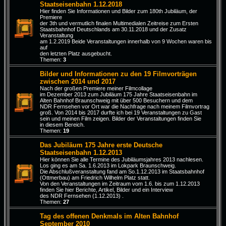
Staatseisenbahn 1.12.2018
Hier finden Sie Informationen und Bilder zum 180th Jubiläum, der
Premiere
der 3th und vermutlich finalen Multimedialen Zeitreise zum Ersten
Staatsbahnhof Deutschlands am 30.11.2018 und der Zusatz
Veranstaltung
am 1.2.2019 Beide Veranstaltungen innerhalb von 9 Wochen waren bis
auf
den letzten Platz ausgebucht.
Themen:
3
Bilder und Informationen zu den 19 Filmvorträgen
zwischen 2014 und 2017
Nach der großen Premiere meiner Filmcollage
im Dezember 2013 zum Jubiläum 175 Jahre Staatseisenbahn im
Alten Bahnhof Braunschweig mit über 500 Besuchern und dem
NDR Fernsehen vor Ort war die Nachfrage nach meinem Filmvortrag
groß. Von 2014 bis 2017 durfte ich bei 19 Veranstaltungen zu Gast
sein und meinen Film zeigen. Bilder der Veranstaltungen finden Sie
in diesem Bereich.
Themen:
19
Das Jubiläum 175 Jahre erste Deutsche
Staatseisenbahn 1.12.2013
Hier können Sie alle Termine des Jubiläumsjahres 2013 nachlesen.
Los ging es am Sa. 1.6.2013 im Lokpark Braunschweig.
Die Abschlußveranstaltung fand am So.1.12.2013 im Staatsbahnhof
(Ottmerbau) am Friedrich Wilhelm Platz statt.
Von den Veranstaltungen im Zeitraum vom 1.6. bis zum 1.12.2013
finden Sie hier Berichte, Artikel, Bilder und ein Interview
des NDR Fernsehen (1.12.2013) .
Themen:
27
Tag des offenen Denkmals im Alten Bahnhof
September 2010