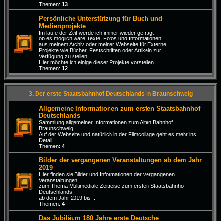
Themen:
13
Persönliche Unterstützung für Buch und
Medienprojekte
Im laufe der Zeit werde ich immer wieder gefragt
ob es möglich wäre Texte, Fotos und Informationen
aus meinem Archiv oder meiner Webseite für Externe
Projekte wie Bücher, Festschriften oder Artikeln zur
Verfügung zu stellen.
Hier möchte ich einige dieser Projekte vorstellen.
Themen:
12
3. Der erste Staatsbahnhof Deutschlands in Braunschweig
Allgemeine Informationen zum ersten Staatsbahnhof
Deutschlands
Sammlung allgemeiner Informationen zum Alten Bahnhof
Braunschweig.
Auf der Webseite und natürlich in der Filmcollage geht es mehr ins
Detail.
Themen:
4
Bilder der vergangenen Veranstaltungen ab dem Jahr
2019
Hier finden sie Bilder und Informationen der vergangenen
Veranstaltungen
zum Thema Multimediale Zeitreise zum ersten Staatsbahnhof
Deutschlands
ab dem Jahr 2019 bis ...
Themen:
4
Das Jubiläum 180 Jahre erste Deutsche