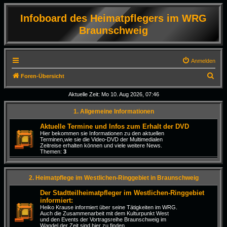
Infoboard des Heimatpflegers im WRG
Braunschweig
Anmelden
S
Foren-Übersicht
u
Aktuelle Zeit: Mo 10. Aug 2026, 07:46
c
1. Allgemeine Informationen
h
e
Aktuelle Termine und Infos zum Erhalt der DVD
Hier bekommen sie Informationen zu den aktuellen
Terminen,wie sie die Video-DVD der Multimedialen
Zeitreise erhalten können und viele weitere News.
Themen:
3
2. Heimatpflege im Westlichen-Ringgebiet in Braunschweig
Der Stadtteilheimatpfleger im Westlichen-Ringgebiet
informiert:
Heiko Krause informiert über seine Tätigkeiten im WRG.
Auch die Zusammenarbeit mit dem Kulturpunkt West
und den Events der Vortragsreihe Braunschweig im
Wandel der Zeit sind hier zu finden.