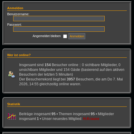
Anmelden
Benutzername:
Passwort:
Angemeldet bleiben
Wer ist online?
Insgesamt sind
154
Besucher online :: 0 sichtbare Mitglieder, 0
unsichtbare Mitglieder und 154 Gäste (basierend auf den aktiven
Besuchern der letzten 5 Minuten)
Der Besucherrekord liegt bei
3957
Besuchern, die am Do 7. Mai
2026, 14:55 gleichzeitig online waren.
Statistik
Beiträge insgesamt
95
• Themen insgesamt
95
• Mitglieder
insgesamt
1
• Unser neuestes Mitglied:
H.Krause