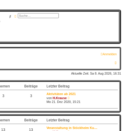
Suche
Erweiterte Suche
G
Anmelden
S
u
Aktuelle Zeit: Sa 8. Aug 2026, 16:31
c
h
hemen
Beiträge
Letzter Beitrag
e
Aktivitäten ab 2021
3
3
N
von
H.Krause
e
Mo 21. Dez 2020, 15:21
u
e
s
t
e
hemen
Beiträge
Letzter Beitrag
r
B
Veranstaltung in Stöckheim Ku…
e
13
13