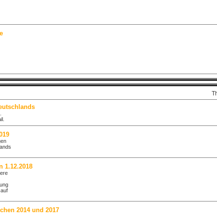
e
T
eutschlands
.
l.
019
gen
lands
n 1.12.2018
iere
tung
 auf
schen 2014 und 2017