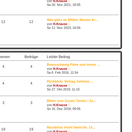
N
von
H.Krause
i
e
Sa 20. Nov 2021, 18:05
t
u
r
e
a
s
g
t
Was gibts im Wilden Westen Ar…
e
12
12
N
von
H.Krause
r
e
So 12. Nov 2023, 16:56
B
u
e
e
i
s
t
t
r
e
a
r
g
B
e
hemen
Beiträge
Letzter Beitrag
i
t
Braunschweig Filme und meine …
r
4
4
N
von
H.Krause
a
e
Sa 6. Feb 2016, 11:54
g
u
e
Rückblick: Vortrag Zeitreise …
s
4
4
N
von
H.Krause
t
e
e
So 27. Okt 2019, 11:10
u
r
e
B
s
e
Bilder vom Zusatz Termin / Ze…
t
3
3
i
N
von
H.Krause
e
t
e
So 16. Dez 2018, 09:05
r
r
u
B
a
e
e
g
s
i
t
t
e
r
Rückblick: Hotel Seela Do. 13…
r
19
19
a
N
von
H.Krause