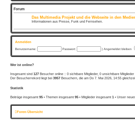
Forum
Das Multimedia Projekt und die Webseite in den Medie
Informationen aus Presse, Funk und Fernsehen.
Anmelden
Benutzername:
Passwort:
|
Angemeldet bleiben
Wer ist online?
Insgesamt sind
127
Besucher online :: 0 sichtbare Mitglieder, 0 unsichtbare Mitglied
Der Besucherrekord liegt bei
3957
Besuchern, die am Do 7. Mai 2026, 14:55 gleichzeit
Statistik
Beiträge insgesamt
95
• Themen insgesamt
95
• Mitglieder insgesamt
1
• Unser neues
Foren-Übersicht