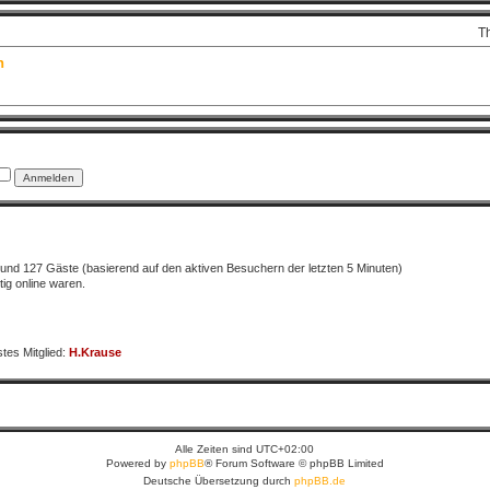
T
n
er und 127 Gäste (basierend auf den aktiven Besuchern der letzten 5 Minuten)
ig online waren.
tes Mitglied:
H.Krause
Alle Zeiten sind
UTC+02:00
Powered by
phpBB
® Forum Software © phpBB Limited
Deutsche Übersetzung durch
phpBB.de