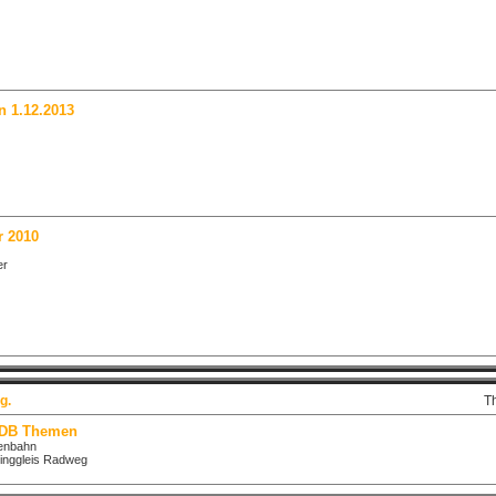
n 1.12.2013
r 2010
er
g.
T
 DB Themen
senbahn
inggleis Radweg