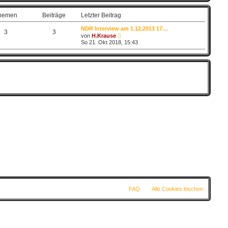
t
e
hemen
Beiträge
Letzter Beitrag
r
B
NDR Interview am 1.12.2013 17…
e
3
3
N
von
H.Krause
i
e
So 21. Okt 2018, 15:43
t
u
r
e
a
s
g
t
e
r
B
e
i
t
r
a
g
FAQ
Alle Cookies löschen