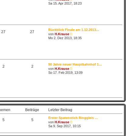
B
g
e
Sa 15. Apr 2017, 18:23
e
u
i
e
t
s
r
t
a
e
g
r
B
Rückblick Finale am 1.12.2013…
e
27
27
N
von
H.Krause
i
e
Mo 2. Dez 2013, 18:35
t
u
r
e
a
s
g
t
e
r
B
50 Jahre neuer Hauptbahnhof 1…
e
2
2
N
von
H.Krause
i
e
So 17. Feb 2019, 13:09
t
u
r
e
a
s
g
t
e
r
B
e
i
t
hemen
Beiträge
Letzter Beitrag
r
a
Erster Spatenstich Ringgleis …
g
5
5
N
von
H.Krause
e
Sa 9. Sep 2017, 10:15
u
e
s