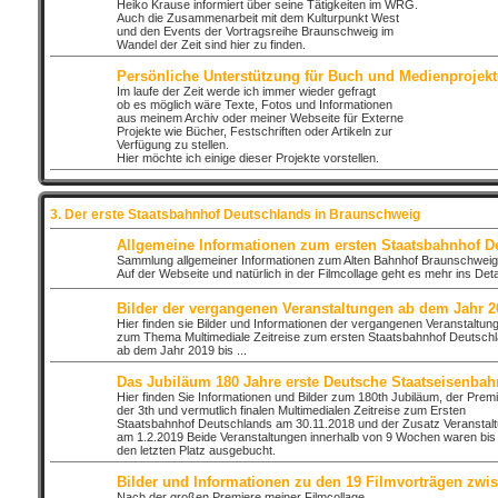
Heiko Krause informiert über seine Tätigkeiten im WRG.
Auch die Zusammenarbeit mit dem Kulturpunkt West
und den Events der Vortragsreihe Braunschweig im
Wandel der Zeit sind hier zu finden.
Persönliche Unterstützung für Buch und Medienprojekt
Im laufe der Zeit werde ich immer wieder gefragt
ob es möglich wäre Texte, Fotos und Informationen
aus meinem Archiv oder meiner Webseite für Externe
Projekte wie Bücher, Festschriften oder Artikeln zur
Verfügung zu stellen.
Hier möchte ich einige dieser Projekte vorstellen.
3. Der erste Staatsbahnhof Deutschlands in Braunschweig
Allgemeine Informationen zum ersten Staatsbahnhof D
Sammlung allgemeiner Informationen zum Alten Bahnhof Braunschweig
Auf der Webseite und natürlich in der Filmcollage geht es mehr ins Detai
Bilder der vergangenen Veranstaltungen ab dem Jahr 2
Hier finden sie Bilder und Informationen der vergangenen Veranstaltun
zum Thema Multimediale Zeitreise zum ersten Staatsbahnhof Deutsch
ab dem Jahr 2019 bis ...
Das Jubiläum 180 Jahre erste Deutsche Staatseisenbah
Hier finden Sie Informationen und Bilder zum 180th Jubiläum, der Prem
der 3th und vermutlich finalen Multimedialen Zeitreise zum Ersten
Staatsbahnhof Deutschlands am 30.11.2018 und der Zusatz Veranstal
am 1.2.2019 Beide Veranstaltungen innerhalb von 9 Wochen waren bis
den letzten Platz ausgebucht.
Bilder und Informationen zu den 19 Filmvorträgen zwi
Nach der großen Premiere meiner Filmcollage