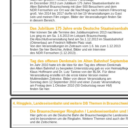
im Dezember 2013 zum Jubiläum 175 Jahre Staatseisenbahn im
Alten Bahnhof Braunschweig mit über 500 Besuchern und dem
NDR Fernsehen vor Ort war die Nachfrage nach meinem Filmvortrag
groß. Von 2014 bis 2017 durfte ich bei 19 Veranstaltungen zu Gast
sein und meinen Film zeigen. Bilder der Veranstaltungen finden Sie
in diesem Bereich.
Das Jubiläum 175 Jahre erste Deutsche Staatseisenbah
Hier können Sie alle Termine des Jubiläumsjahres 2013 nachlesen.
Los ging es am Sa. 1.6.2013 im Lokpark Braunschweig.
Die Abschlußveranstaltung fand am So.1.12.2013 im Staatsbahnhof
(Ottmerbau) am Friedrich Wilhelm Platz statt.
Von den Veranstaltungen im Zeitraum vom 1.6. bis zum 1.12.2013
finden Sie hier Berichte, Artikel, Bilder und ein Interview
des NDR Fernsehen (1.12.2013) .
Tag des offenen Denkmals im Alten Bahnhof Septembe
Im Jahr 2010 hatte ich die Idee für den Tag des offenen Denkmals
den Alten Bahnhof zu bespielen.Unterstützung gab es von Heimatpfleg
Klaus Hoffmann und Dr. Lutz Tantow von der BLSK. Für diese
Veranstaltung erstellte ich die erste kleine Version meiner
Multimedialen Zeitreise. Bilder von dieser Veranstaltung am
Sonntag dem 12.September 2010 und einer Zusatz Veranstaltung
am Freitag dem 1.Oktober 2010 (50 Geburtstag neuer Hbf)
finden Sie hier.
4. Ringgleis, Landeseisenbahn und weitere DB Themen in Braunschwei
Die Braunschweiger Ringbahn / Landeseisenbahn und
Hier geht es um die Deutsche Bahn die Braunschweigische Landesei
und im besonderen um die Ringbahn. Weitere Themen sind auch der R
und die Zeitschiene.