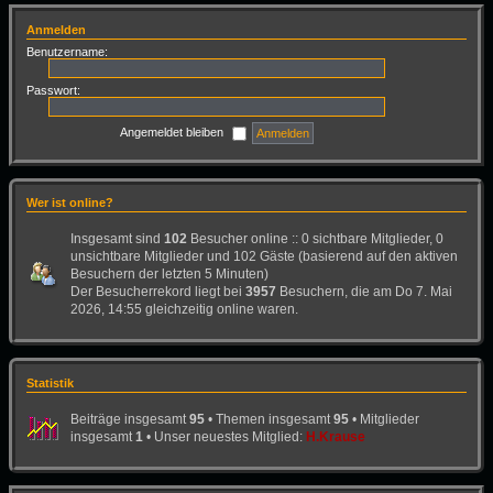
Anmelden
Benutzername:
Passwort:
Angemeldet bleiben
Wer ist online?
Insgesamt sind
102
Besucher online :: 0 sichtbare Mitglieder, 0
unsichtbare Mitglieder und 102 Gäste (basierend auf den aktiven
Besuchern der letzten 5 Minuten)
Der Besucherrekord liegt bei
3957
Besuchern, die am Do 7. Mai
2026, 14:55 gleichzeitig online waren.
Statistik
Beiträge insgesamt
95
• Themen insgesamt
95
• Mitglieder
insgesamt
1
• Unser neuestes Mitglied:
H.Krause