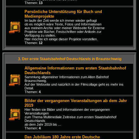
Themen:
13
Persönliche Unterstützung für Buch und
Medienprojekte
Im laufe der Zeit werde ich immer wieder gefragt
ob es möglich wäre Texte, Fotos und Informationen
aus meinem Archiv oder meiner Webseite für Externe
Projekte wie Bücher, Festschriften oder Artikeln zur
Verfügung zu stellen.
Hier möchte ich einige dieser Projekte vorstellen.
Themen:
12
3. Der erste Staatsbahnhof Deutschlands in Braunschweig
Allgemeine Informationen zum ersten Staatsbahnhof
Deutschlands
Sammlung allgemeiner Informationen zum Alten Bahnhof
Braunschweig.
Auf der Webseite und natürlich in der Filmcollage geht es mehr ins
Detail.
Themen:
4
Bilder der vergangenen Veranstaltungen ab dem Jahr
2019
Hier finden sie Bilder und Informationen der vergangenen
Veranstaltungen
zum Thema Multimediale Zeitreise zum ersten Staatsbahnhof
Deutschlands
ab dem Jahr 2019 bis ...
Themen:
4
Das Jubiläum 180 Jahre erste Deutsche