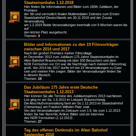
Staatseisenbahn 1.12.2018
Hier finden Sie Informationen und Bilder zum 180th Jubiläum, der
Premiere
der 3th und vermutlich finalen Multimedialen Zeitreise zum Ersten
Staatsbahnhof Deutschlands am 30.11.2018 und der Zusatz
Veranstaltung
am 1.2.2019 Beide Veranstaltungen innerhalb von 9 Wochen waren bis
auf
den letzten Platz ausgebucht.
Themen:
3
Bilder und Informationen zu den 19 Filmvorträgen
zwischen 2014 und 2017
Nach der großen Premiere meiner Filmcollage
im Dezember 2013 zum Jubiläum 175 Jahre Staatseisenbahn im
Alten Bahnhof Braunschweig mit über 500 Besuchern und dem
NDR Fernsehen vor Ort war die Nachfrage nach meinem Filmvortrag
groß. Von 2014 bis 2017 durfte ich bei 19 Veranstaltungen zu Gast
sein und meinen Film zeigen. Bilder der Veranstaltungen finden Sie
in diesem Bereich.
Themen:
19
Das Jubiläum 175 Jahre erste Deutsche
Staatseisenbahn 1.12.2013
Hier können Sie alle Termine des Jubiläumsjahres 2013 nachlesen.
Los ging es am Sa. 1.6.2013 im Lokpark Braunschweig.
Die Abschlußveranstaltung fand am So.1.12.2013 im Staatsbahnhof
(Ottmerbau) am Friedrich Wilhelm Platz statt.
Von den Veranstaltungen im Zeitraum vom 1.6. bis zum 1.12.2013
finden Sie hier Berichte, Artikel, Bilder und ein Interview
des NDR Fernsehen (1.12.2013) .
Themen:
27
Tag des offenen Denkmals im Alten Bahnhof
September 2010