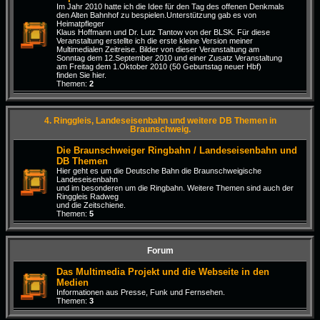
Im Jahr 2010 hatte ich die Idee für den Tag des offenen Denkmals
den Alten Bahnhof zu bespielen.Unterstützung gab es von
Heimatpfleger
Klaus Hoffmann und Dr. Lutz Tantow von der BLSK. Für diese
Veranstaltung erstellte ich die erste kleine Version meiner
Multimedialen Zeitreise. Bilder von dieser Veranstaltung am
Sonntag dem 12.September 2010 und einer Zusatz Veranstaltung
am Freitag dem 1.Oktober 2010 (50 Geburtstag neuer Hbf)
finden Sie hier.
Themen:
2
4. Ringgleis, Landeseisenbahn und weitere DB Themen in
Braunschweig.
Die Braunschweiger Ringbahn / Landeseisenbahn und
DB Themen
Hier geht es um die Deutsche Bahn die Braunschweigische
Landeseisenbahn
und im besonderen um die Ringbahn. Weitere Themen sind auch der
Ringgleis Radweg
und die Zeitschiene.
Themen:
5
Forum
Das Multimedia Projekt und die Webseite in den
Medien
Informationen aus Presse, Funk und Fernsehen.
Themen:
3