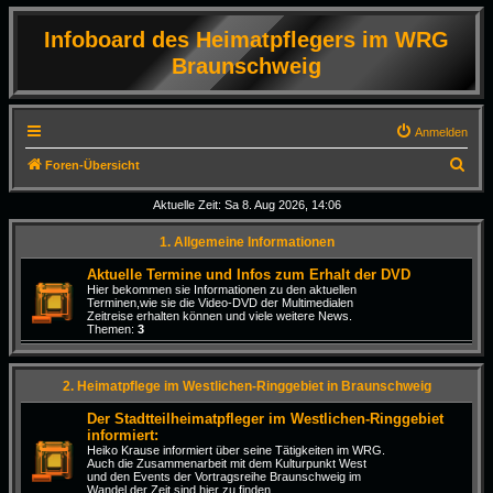
Infoboard des Heimatpflegers im WRG
Braunschweig
Anmelden
S
Foren-Übersicht
u
Aktuelle Zeit: Sa 8. Aug 2026, 14:06
c
1. Allgemeine Informationen
h
e
Aktuelle Termine und Infos zum Erhalt der DVD
Hier bekommen sie Informationen zu den aktuellen
Terminen,wie sie die Video-DVD der Multimedialen
Zeitreise erhalten können und viele weitere News.
Themen:
3
2. Heimatpflege im Westlichen-Ringgebiet in Braunschweig
Der Stadtteilheimatpfleger im Westlichen-Ringgebiet
informiert:
Heiko Krause informiert über seine Tätigkeiten im WRG.
Auch die Zusammenarbeit mit dem Kulturpunkt West
und den Events der Vortragsreihe Braunschweig im
Wandel der Zeit sind hier zu finden.